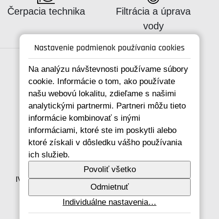
Katalógus:
Katalógus:
Čerpacia technika
Filtrácia a úprava
vody
Nastavenie podmienok používania cookies
Na analýzu návštevnosti používame súbory
cookie. Informácie o tom, ako používate
Spojte se s námi
našu webovú lokalitu, zdieľame s našimi
analytickými partnermi. Partneri môžu tieto
informácie kombinovať s inými
informáciami, ktoré ste im poskytli alebo
+421 346 214 431
ktoré získali v dôsledku vášho používania
info@ivarsk.sk
ich služieb.
Ochrana osobných údajov
Cookies
Povoliť všetko
IVAR CS spol. s r.o., Velvarská 9, Podhořany, 277 51
Odmietnuť
Nelahozeves
IČO: 45276935 DIČ: CZ45276935
Individuálne nastavenia…
© IVAR CS spol. s r.o., 2026