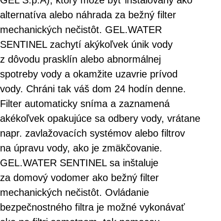
GEL S.p.A), ktorý môže byť inštalovaný ako
alternatíva alebo náhrada za bežný filter
mechanických nečistôt. GEL.WATER
SENTINEL zachytí akýkoľvek únik vody
z dôvodu prasklín alebo abnormálnej
spotreby vody a okamžite uzavrie prívod
vody. Chráni tak váš dom 24 hodín denne.
Filter automaticky sníma a zaznamená
akékoľvek opakujúce sa odbery vody, vrátane
napr. zavlažovacích systémov alebo filtrov
na úpravu vody, ako je zmäkčovanie.
GEL.WATER SENTINEL sa inštaluje
za domový vodomer ako bežný filter
mechanických nečistôt. Ovládanie
bezpečnostného filtra je možné vykonávať