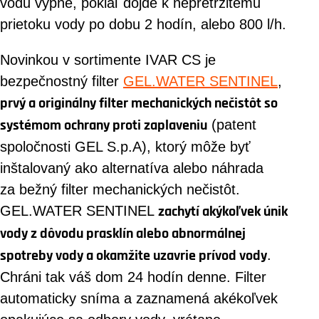
vodu vypne, pokiaľ dôjde k nepretržitému
prietoku vody po dobu 2 hodín, alebo 800 l/h.
Novinkou v sortimente IVAR CS je
bezpečnostný filter
GEL.WATER SENTINEL
,
prvý a originálny filter mechanických nečistôt so
systémom ochrany proti zaplaveniu
(patent
spoločnosti GEL S.p.A), ktorý môže byť
inštalovaný ako alternatíva alebo náhrada
za bežný filter mechanických nečistôt.
GEL.WATER SENTINEL
zachytí akýkoľvek únik
vody z dôvodu prasklín alebo abnormálnej
spotreby vody a okamžite uzavrie prívod vody
.
Chráni tak váš dom 24 hodín denne. Filter
automaticky sníma a zaznamená akékoľvek