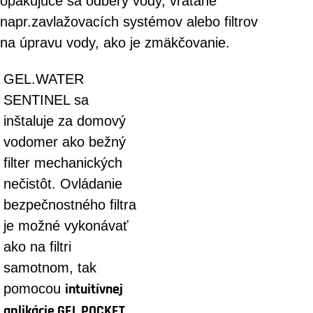
opakujúce sa odbery vody, vrátane
napr.zavlažovacích systémov alebo filtrov
na úpravu vody, ako je zmäkčovanie.
GEL.WATER
SENTINEL sa
inštaluje za domový
vodomer ako bežný
filter mechanických
nečistôt. Ovládanie
bezpečnostného filtra
je možné vykonávať
ako na filtri
samotnom, tak
pomocou
intuitívnej
aplikácie GEL POCKET