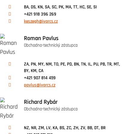
BA, DS, KN, SA, SC, PK, MA, TT, HC, SE, SI
+421 918 396 269
keszegh@ivarcs.cz
Roman Pavlus
Obchodno-technický zástupca
ZA, PN, MY, NM, TO, PE, PD, BN, TN, IL, PU, PB, TR, MT,
BY, KM, CA
+421 907 814 459
pavlus@ivarcs.cz
Richard Rybár
Obchodno-technický zástupca
NZ, NR, ZM, LV, KA, BS, ZC, ZH, ZV, BB, DT, BR