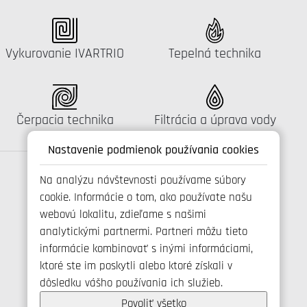
Katalógus:
Katalógus:
Vykurovanie IVARTRIO
Tepelná technika
Katalógus:
Katalógus:
Čerpacia technika
Filtrácia a úprava vody
Nastavenie podmienok používania cookies
Na analýzu návštevnosti používame súbory
cookie. Informácie o tom, ako používate našu
Spojte se s námi
webovú lokalitu, zdieľame s našimi
analytickými partnermi. Partneri môžu tieto
informácie kombinovať s inými informáciami,
ktoré ste im poskytli alebo ktoré získali v
+421 346 214 431
dôsledku vášho používania ich služieb.
info@ivarsk.sk
Ochrana osobných údajov
Povoliť všetko