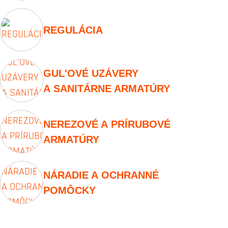
REGULÁCIA
GUL'OVÉ UZÁVERY
A SANITÁRNE ARMATÚRY
NEREZOVÉ A PRÍRUBOVÉ
ARMATÚRY
NÁRADIE A OCHRANNÉ
POMÔCKY