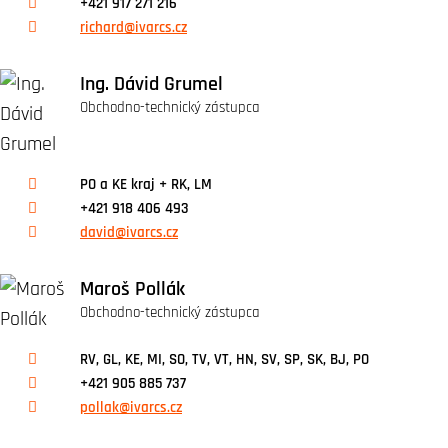
+421 917 271 216
richard@ivarcs.cz
Ing. Dávid Grumel
Obchodno-technický zástupca
PO a KE kraj + RK, LM
+421 918 406 493
david@ivarcs.cz
Maroš Pollák
Obchodno-technický zástupca
RV, GL, KE, MI, SO, TV, VT, HN, SV, SP, SK, BJ, PO
+421 905 885 737
pollak@ivarcs.cz