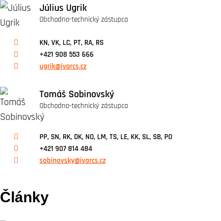
Július Ugrik
Obchodno-technický zástupca
KN, VK, LC, PT, RA, RS
+421 908 553 666
ugrik@ivarcs.cz
Tomáš Sobinovský
Obchodno-technický zástupca
PP, SN, RK, DK, NO, LM, TS, LE, KK, SL, SB, PO
+421 907 814 484
sobinovsky@ivarcs.cz
Články