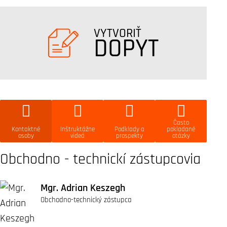
VYTVORIŤ
DOPYT
Často
Kontaktné
Inštruktážne
Podklady a
pokladané
osoby
videá
prospekty
otázky
Obchodno - technickí zástupcovia
Mgr. Adrian Keszegh
Obchodno-technický zástupca