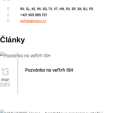
RV, GL, KE, MI, SO, TV, VT, HN, SV, SP, SK, BJ, PO
+421 905 885 737
pollak@ivarcs.cz
Články
13
Pozvánka na veľtrh ISH
mar
2023