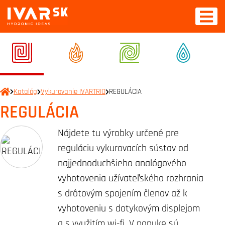
Katalóg
Vykurovanie IVARTRIO
REGULÁCIA
REGULÁCIA
Nájdete tu výrobky určené pre
reguláciu vykurovacích sústav od
najjednoduchšieho analógového
vyhotovenia užívateľského rozhrania
s drôtovým spojením členov až k
vyhotoveniu s dotykovým displejom
a s využitím wi-fi. V ponuke sú