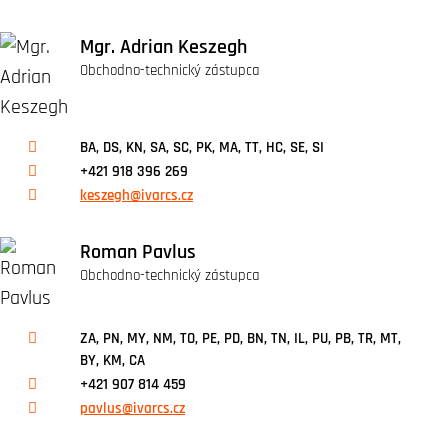
Mgr. Adrian Keszegh
Obchodno-technický zástupca
BA, DS, KN, SA, SC, PK, MA, TT, HC, SE, SI
+421 918 396 269
keszegh@ivarcs.cz
Roman Pavlus
Obchodno-technický zástupca
ZA, PN, MY, NM, TO, PE, PD, BN, TN, IL, PU, PB, TR, MT,
BY, KM, CA
+421 907 814 459
pavlus@ivarcs.cz