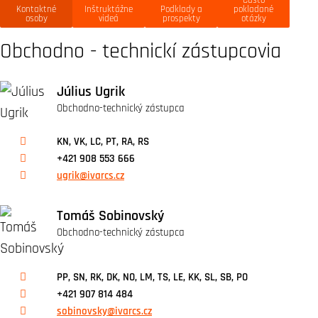
Kontaktné
Inštruktážne
Podklady a
pokladané
osoby
videá
prospekty
otázky
Obchodno - technickí zástupcovia
Július Ugrik
Obchodno-technický zástupca
KN, VK, LC, PT, RA, RS
+421 908 553 666
ugrik@ivarcs.cz
Tomáš Sobinovský
Obchodno-technický zástupca
PP, SN, RK, DK, NO, LM, TS, LE, KK, SL, SB, PO
+421 907 814 484
sobinovsky@ivarcs.cz