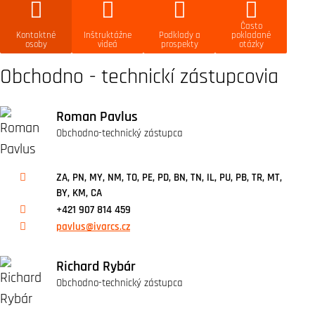
Často
Kontaktné
Inštruktážne
Podklady a
pokladané
osoby
videá
prospekty
otázky
Obchodno - technickí zástupcovia
Roman Pavlus
Obchodno-technický zástupca
ZA, PN, MY, NM, TO, PE, PD, BN, TN, IL, PU, PB, TR, MT,
BY, KM, CA
+421 907 814 459
pavlus@ivarcs.cz
Richard Rybár
Obchodno-technický zástupca