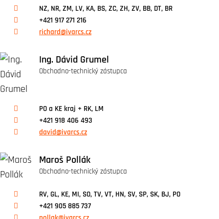
NZ, NR, ZM, LV, KA, BS, ZC, ZH, ZV, BB, DT, BR
+421 917 271 216
richard@ivarcs.cz
Ing. Dávid Grumel
Obchodno-technický zástupca
PO a KE kraj + RK, LM
+421 918 406 493
david@ivarcs.cz
Maroš Pollák
Obchodno-technický zástupca
RV, GL, KE, MI, SO, TV, VT, HN, SV, SP, SK, BJ, PO
+421 905 885 737
pollak@ivarcs.cz