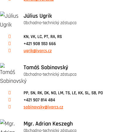
Július Ugrik
Obchodno-technický zástupca
KN, VK, LC, PT, RA, RS
+421 908 553 666
ugrik@ivarcs.cz
Tomáš Sobinovský
Obchodno-technický zástupca
PP, SN, RK, DK, NO, LM, TS, LE, KK, SL, SB, PO
+421 907 814 484
sobinovsky@ivarcs.cz
Mgr. Adrian Keszegh
Obchodno-technický zástupca