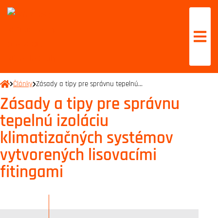
Články
Zásady a tipy pre správnu tepelnú…
Zásady a tipy pre správnu
tepelnú izoláciu
klimatizačných systémov
vytvorených lisovacími
fitingami