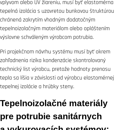
vplyvom alebo UV žiareniu, musí byť elastomérna
tepelná izolácia s uzavretou bunkovou štruktúrou
chránená zakrytím vhodným dodatočným
tepelnoizolačným materiálom alebo opláštením
výslovne schváleným výrobcom potrubia.
Pri projekčnom návrhu systému musí byť okrem
zohľadnenia rizika kondenzácie skontrolovaný
technický list výrobcu, pretože hodnoty prenosu
tepla sa líšia v závislosti od výrobcu elastomérnej
tepelnej izolácie a hrúbky steny.
Tepelnoizolačné materiály
pre potrubie sanitárnych
a vykurovacích systémov: