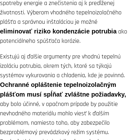
spotreby energie a znečistenia aj k predĺženej
životnosti. Výberom vhodného tepelnoizolačného
plášťa a správnou inštaláciou je možné
eliminovať riziko kondenzácie potrubia
ako
potenciálneho spúšťača korózie.
Existujú aj ďalšie argumenty pre vhodnú tepelnú
izoláciu potrubia, okrem tých, ktoré sa týkajú
systémov vykurovania a chladenia, kde je povinná.
Ochranné opláštenie tepelnoizolačným
plášťom musí spĺňať zvláštne požiadavky,
aby bolo účinné, v opačnom prípade by použitie
nevhodného materiálu mohlo viesť k ďalším
problémom, namiesto toho, aby zabezpečilo
bezproblémový prevádzkový režim systému.