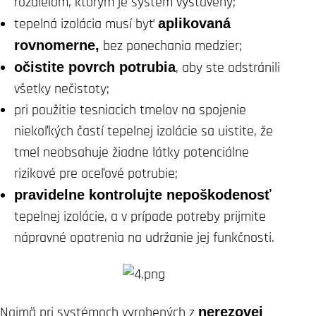
rozdielom, ktorým je systém vystavený;
tepelná izolácia musí byť
aplikovaná
rovnomerne,
bez ponechania medzier;
očistite povrch potrubia
, aby ste odstránili
všetky nečistoty;
pri použitie tesniacich tmelov na spojenie
niekoľkých častí tepelnej izolácie sa uistite, že
tmel neobsahuje žiadne látky potenciálne
rizikové pre oceľové potrubie;
pravidelne kontrolujte nepoškodenosť
tepelnej izolácie, a v prípade potreby prijmite
nápravné opatrenia na udržanie jej funkčnosti.
Najmä pri systémoch vyrobených z
nerezovej