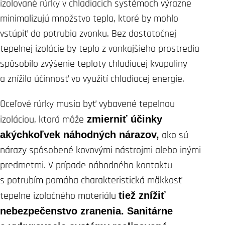
izolované rúrky v chladiacich systémoch výrazne
minimalizujú množstvo tepla, ktoré by mohlo
vstúpiť do potrubia zvonku. Bez dostatočnej
tepelnej izolácie by teplo z vonkajšieho prostredia
spôsobilo zvýšenie teploty chladiacej kvapaliny
a znížilo účinnosť vo využití chladiacej energie.
Oceľové rúrky musia byť vybavené tepelnou
izoláciou, ktorá môže
zmierniť účinky
akýchkoľvek náhodných nárazov,
ako sú
nárazy spôsobené kovovými nástrojmi alebo inými
predmetmi. V prípade náhodného kontaktu
s potrubím pomáha charakteristická mäkkosť
tepelne izolačného materiálu
tiež znížiť
nebezpečenstvo zranenia. Sanitárne