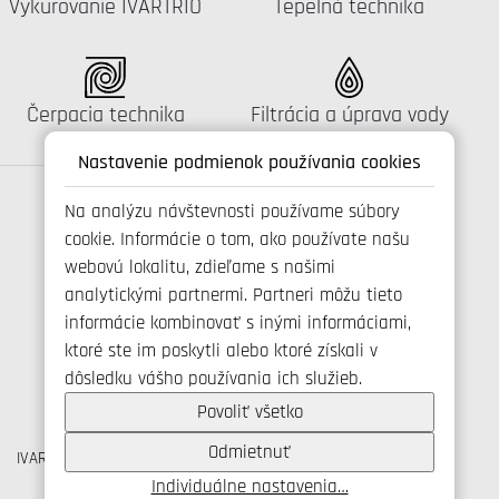
Katalógus:
Katalógus:
Vykurovanie IVARTRIO
Tepelná technika
Katalógus:
Katalógus:
Čerpacia technika
Filtrácia a úprava vody
Nastavenie podmienok používania cookies
Na analýzu návštevnosti používame súbory
cookie. Informácie o tom, ako používate našu
Spojte se s námi
webovú lokalitu, zdieľame s našimi
analytickými partnermi. Partneri môžu tieto
informácie kombinovať s inými informáciami,
ktoré ste im poskytli alebo ktoré získali v
+421 346 214 431
dôsledku vášho používania ich služieb.
info@ivarsk.sk
Ochrana osobných údajov
Povoliť všetko
Cookies
Odmietnuť
IVAR CS spol. s r.o., Velvarská 9, Podhořany, 277 51 Nelahozeves
IČO: 45276935 DIČ: CZ45276935
Individuálne nastavenia…