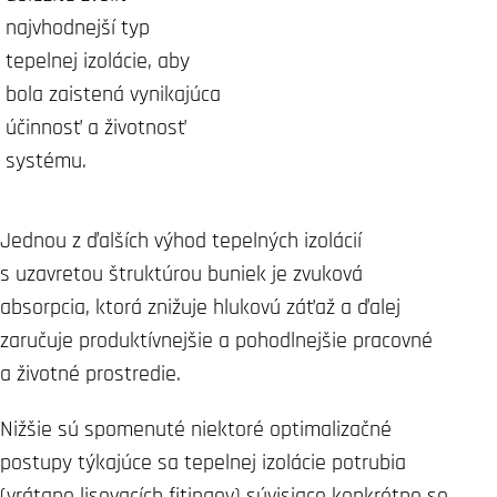
najvhodnejší typ
tepelnej izolácie, aby
bola zaistená vynikajúca
účinnosť a životnosť
systému.
Jednou z ďalších výhod tepelných izolácií
s uzavretou štruktúrou buniek je zvuková
absorpcia, ktorá znižuje hlukovú záťaž a ďalej
zaručuje produktívnejšie a pohodlnejšie pracovné
a životné prostredie.
Nižšie sú spomenuté niektoré optimalizačné
postupy týkajúce sa tepelnej izolácie potrubia
(vrátane lisovacích fitingov) súvisiace konkrétne so