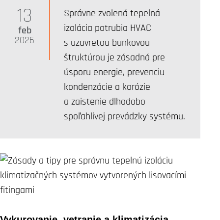
13
Správne zvolená tepelná
izolácia potrubia HVAC
feb
2026
s uzavretou bunkovou
štruktúrou je zásadná pre
úsporu energie, prevenciu
kondenzácie a korózie
a zaistenie dlhodobo
spoľahlivej prevádzky systému.
Vykurovanie, vetranie a klimatizácia