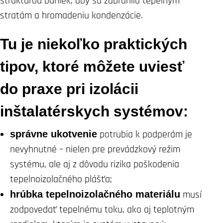
štruktúrou buniek, aby sa zabránilo tepelným
stratám a hromadeniu kondenzácie.
Tu je niekoľko praktických
tipov, ktoré môžete uviesť
do praxe pri izolácii
inštalatérskych systémov:
správne ukotvenie
potrubia k podperám je
nevyhnutné – nielen pre prevádzkový režim
systému, ale aj z dôvodu rizika poškodenia
tepelnoizolačného plášťa;
hrúbka tepelnoizolačného materiálu
musí
zodpovedať tepelnému toku, ako aj teplotným