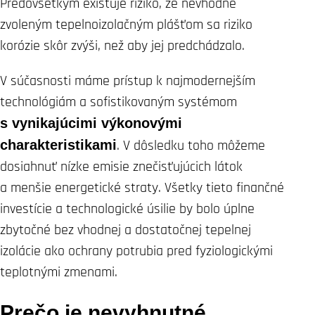
Predovšetkým existuje riziko, že nevhodne
zvoleným tepelnoizolačným plášťom sa riziko
korózie skôr zvýši, než aby jej predchádzalo.
V súčasnosti máme prístup k najmodernejším
technológiám a sofistikovaným systémom
s vynikajúcimi výkonovými
charakteristikami
. V dôsledku toho môžeme
dosiahnuť nízke emisie znečisťujúcich látok
a menšie energetické straty. Všetky tieto finančné
investície a technologické úsilie by bolo úplne
zbytočné bez vhodnej a dostatočnej tepelnej
izolácie ako ochrany potrubia pred fyziologickými
teplotnými zmenami.
Prečo je nevyhnutné