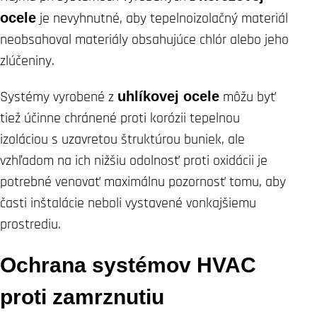
ocele
je nevyhnutné, aby tepelnoizolačný materiál
neobsahoval materiály obsahujúce chlór alebo jeho
zlúčeniny.
Systémy vyrobené z
uhlíkovej ocele
môžu byť
tiež účinne chránené proti korózii tepelnou
izoláciou s uzavretou štruktúrou buniek, ale
vzhľadom na ich nižšiu odolnosť proti oxidácii je
potrebné venovať maximálnu pozornosť tomu, aby
časti inštalácie neboli vystavené vonkajšiemu
prostrediu.
Ochrana systémov HVAC
proti zamrznutiu