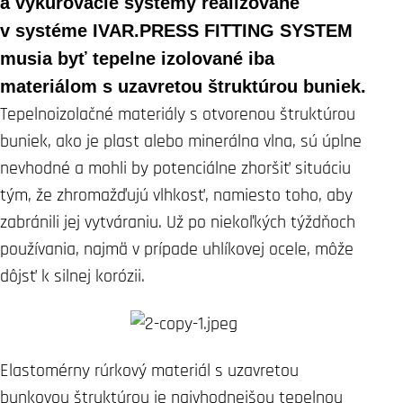
a vykurovacie systémy realizované
v systéme IVAR.PRESS FITTING SYSTEM
musia byť tepelne izolované iba
materiálom s uzavretou štruktúrou buniek
.
Tepelnoizolačné materiály s otvorenou štruktúrou
buniek, ako je plast alebo minerálna vlna, sú úplne
nevhodné a mohli by potenciálne zhoršiť situáciu
tým, že zhromažďujú vlhkosť, namiesto toho, aby
zabránili jej vytváraniu. Už po niekoľkých týždňoch
používania, najmä v prípade uhlíkovej ocele, môže
dôjsť k silnej korózii.
Elastomérny rúrkový materiál s uzavretou
bunkovou štruktúrou je najvhodnejšou tepelnou