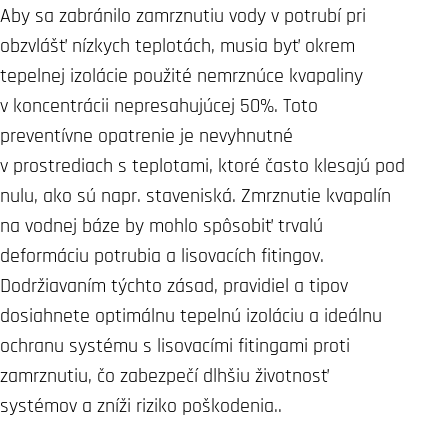
Aby sa zabránilo zamrznutiu vody v potrubí pri
obzvlášť nízkych teplotách, musia byť okrem
tepelnej izolácie použité nemrznúce kvapaliny
v koncentrácii nepresahujúcej 50%. Toto
preventívne opatrenie je nevyhnutné
v prostrediach s teplotami, ktoré často klesajú pod
nulu, ako sú napr. staveniská. Zmrznutie kvapalín
na vodnej báze by mohlo spôsobiť trvalú
deformáciu potrubia a lisovacích fitingov.
Dodržiavaním týchto zásad, pravidiel a tipov
dosiahnete optimálnu tepelnú izoláciu a ideálnu
ochranu systému s lisovacími fitingami proti
zamrznutiu, čo zabezpečí dlhšiu životnosť
systémov a zníži riziko poškodenia..