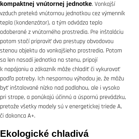
kompaktnej vnútornej jednotke
. Vonkajší
vzduch preteká vnútornou jednotkou cez výmenník
tepla (kondenzátor), a tým odvádza teplo
odoberané z vnútorného prostredia. Pre inštaláciu
potom stačí pripraviť dva prestupy obvodovou
stenou objektu do vonkajšieho prostredia. Potom
sa len nasadí jednotka na stenu, pripojí
k napájaniu a zákazník môže chladiť či vykurovať
podľa potreby. Ich nespornou výhodou je, že môžu
byť inštalované nízko nad podlahou, ale i vysoko
pri strope, a ponúkajú účinnú a úspornú prevádzku,
pretože všetky modely sú v energetickej triede A,
či dokonca A+.
Ekologické chladivá