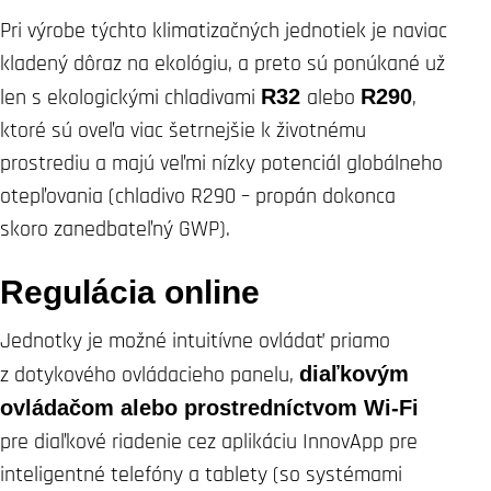
Pri výrobe týchto klimatizačných jednotiek je naviac
kladený dôraz na ekológiu, a preto sú ponúkané už
len s ekologickými chladivami
R32
alebo
R290
,
ktoré sú oveľa viac šetrnejšie k životnému
prostrediu a majú veľmi nízky potenciál globálneho
otepľovania (chladivo R290 – propán dokonca
skoro zanedbateľný GWP).
Regulácia online
Jednotky je možné intuitívne ovládať priamo
z dotykového ovládacieho panelu,
diaľkovým
ovládačom alebo prostredníctvom Wi-Fi
pre diaľkové riadenie cez aplikáciu InnovApp pre
inteligentné telefóny a tablety (so systémami