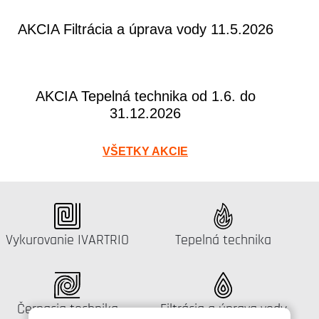
AKCIA Filtrácia a úprava vody 11.5.2026
AKCIA Tepelná technika od 1.6. do
31.12.2026
VŠETKY AKCIE
Katalógus:
Katalógus:
Vykurovanie IVARTRIO
Tepelná technika
Katalógus:
Katalógus:
Čerpacia technika
Filtrácia a úprava vody