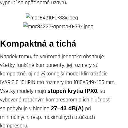
vypnutí sa opäť samé uzavrú.
Kompaktná a tichá
Napriek tomu, že vnútorná jednotka obsahuje
všetky funkčné komponenty, jej rozmery sú
kompaktné, aj najvýkonnejší model klimatizácie
IVAR.2.0 15HPIN má rozmery iba 1010×549×165 mm.
Všetky modely majú
stupeň krytia IPX0
, sú
vybavené rotačným kompresorom a ich hlučnosť
sa pohybuje v hladine
27–43 dB(A)
pri
minimálnych, resp. maximálnych otáčkach
kompresoru.