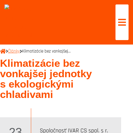
Články
Klimatizácie bez vonkajšej…
Klimatizácie bez
vonkajšej jednotky
s ekologickými
chladivami
23
Spoločnosť IVAR CS spol. s r.