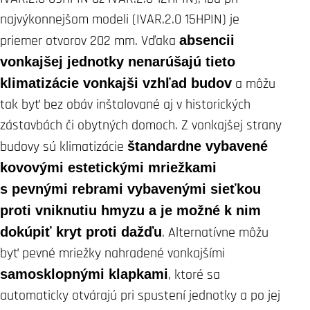
najvýkonnejšom modeli (IVAR.2.0 15HPIN) je
priemer otvorov 202 mm. Vďaka
absencii
vonkajšej jednotky nenarúšajú tieto
klimatizácie
vonkajši vzhľad budov
a môžu
tak byť bez obáv inštalované aj v historických
zástavbách či obytných domoch. Z vonkajšej strany
budovy sú klimatizácie
štandardne vybavené
kovovými estetickými mriežkami
s pevnými rebrami vybavenými sieťkou
proti vniknutiu hmyzu a je
možné k nim
dokúpiť kryt proti dažďu
. Alternatívne môžu
byť pevné mriežky nahradené vonkajšími
samosklopnými klapkami
, ktoré sa
automaticky otvárajú pri spustení jednotky a po jej