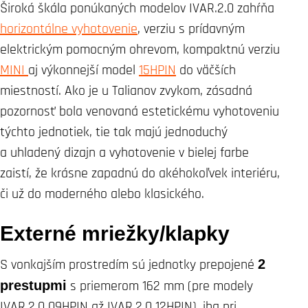
Široká škála ponúkaných modelov IVAR.2.0 zahŕňa
horizontálne vyhotovenie
, verziu s prídavným
elektrickým pomocným ohrevom, kompaktnú verziu
MINI
aj výkonnejší model
15HPIN
do väčších
miestností. Ako je u Talianov zvykom, zásadná
pozornosť bola venovaná estetickému vyhotoveniu
týchto jednotiek, tie tak majú jednoduchý
a uhladený dizajn a vyhotovenie v bielej farbe
zaistí, že krásne zapadnú do akéhokoľvek interiéru,
či už do moderného alebo klasického.
Externé mriežky/klapky
S vonkajším prostredím sú jednotky prepojené
2
prestupmi
s priemerom 162 mm (pre modely
IVAR.2.0 09HPIN až IVAR.2.0 12HPIN), iba pri