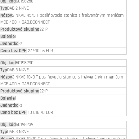
60198256
DAB.2 NKVE
2 NKVE 45/3 T posilňovacia stanica s frekvenčným meničom
MCE 400 + DAB.DCONNECT
22-P
1
ks
27 910,56 EUR
60198290
DAB.3 NKVE
3 NKVE 10/9 T posilňovacia stanica s frekvenčným meničom
MCE 400 + DAB.DCONNECT
22-P
1
ks
18 618,70 EUR
60198239
DAB.3 NKVE
3 NKVE 10/10 T posilňovacia stanica s frekvenčným meničom