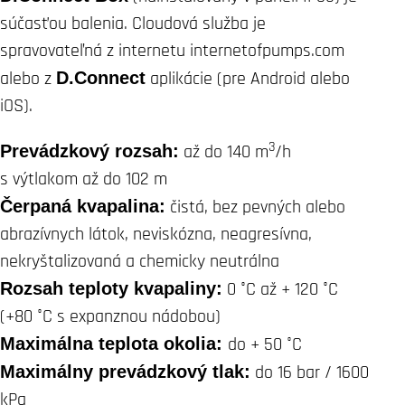
súčasťou balenia. Cloudová služba je
spravovateľná z internetu internetofpumps.com
alebo z
D.Connect
aplikácie (pre Android alebo
iOS).
3
Prevádzkový rozsah:
až do 140 m
/h
s výtlakom až do 102 m
Čerpaná kvapalina:
čistá, bez pevných alebo
abrazívnych látok, neviskózna, neagresívna,
nekryštalizovaná a chemicky neutrálna
Rozsah teploty kvapaliny:
0 °C až + 120 °C
(+80 °C s expanznou nádobou)
Maximálna teplota okolia:
do + 50 °C
Maximálny prevádzkový tlak:
do 16 bar / 1600
kPa