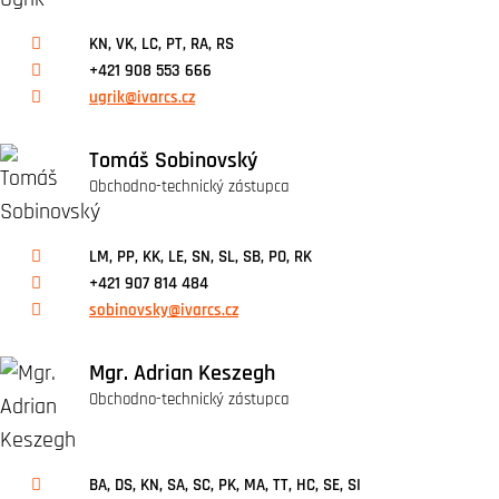
KN, VK, LC, PT, RA, RS
+421 908 553 666
ugrik@ivarcs.cz
Tomáš Sobinovský
Obchodno-technický zástupca
LM, PP, KK, LE, SN, SL, SB, PO, RK
+421 907 814 484
sobinovsky@ivarcs.cz
Mgr. Adrian Keszegh
Obchodno-technický zástupca
BA, DS, KN, SA, SC, PK, MA, TT, HC, SE, SI