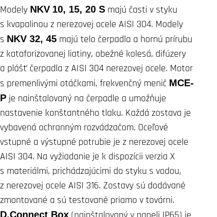
Modely
NKV
10, 15, 20 S
majú časti v styku
s kvapalinou z nerezovej ocele AISI 304. Modely
s
NKV 32, 45
majú telo čerpadla a hornú prírubu
z kataforizovanej liatiny, obežné kolesá, difúzery
a plášť čerpadla z AISI 304 nerezovej ocele. Motor
s premenlivými otáčkami, frekvenčný menič
MCE-
P
je nainštalovaný na čerpadle a umožňuje
nastavenie konštantného tlaku. Každá zostava je
vybavená ochranným rozvádzačom. Oceľové
vstupné a výstupné potrubie je z nerezovej ocele
AISI 304. Na vyžiadanie je k dispozícii verzia X
s materiálmi, prichádzajúcimi do styku s vodou,
z nerezovej ocele AISI 316. Zostavy sú dodávané
zmontované a sú testované priamo v továrni.
D.Connect Box
(nainštalovaný v paneli IP65) je