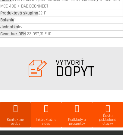
MCE 400 + DAB.DCONNECT
22-P
1
ks
33 097,31 EUR
VYTVORIŤ
DOPYT
Často
Kontaktné
Inštruktážne
Podklady a
pokladané
osoby
videá
prospekty
otázky