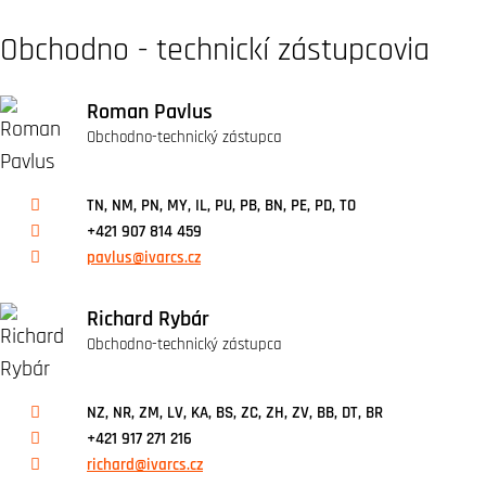
Obchodno - technickí zástupcovia
Roman Pavlus
Obchodno-technický zástupca
TN, NM, PN, MY, IL, PU, PB, BN, PE, PD, TO
+421 907 814 459
pavlus@ivarcs.cz
Richard Rybár
Obchodno-technický zástupca
NZ, NR, ZM, LV, KA, BS, ZC, ZH, ZV, BB, DT, BR
+421 917 271 216
richard@ivarcs.cz