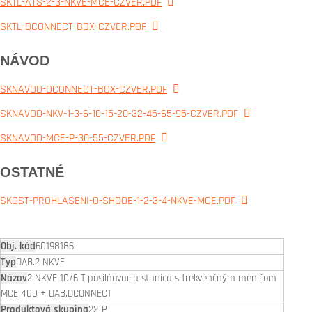
SKTL-ATS-2-3-NKVE-MCE-CZVER.PDF
SKTL-DCONNECT-BOX-CZVER.PDF
NÁVOD
SKNAVOD-DCONNECT-BOX-CZVER.PDF
SKNAVOD-NKV-1-3-6-10-15-20-32-45-65-95-CZVER.PDF
SKNAVOD-MCE-P-30-55-CZVER.PDF
OSTATNÉ
SKOST-PROHLASENI-O-SHODE-1-2-3-4-NKVE-MCE.PDF
60198186
DAB.2 NKVE
2 NKVE 10/6 T posilňovacia stanica s frekvenčným meničom
MCE 400 + DAB.DCONNECT
22-P