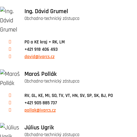
Ing. Dávid Grumel
Obchodno-technický zástupca
PO a KE kraj + RK, LM
+421 918 406 493
david@ivarcs.cz
Maroš Pollák
Obchodno-technický zástupca
RV, GL, KE, MI, SO, TV, VT, HN, SV, SP, SK, BJ, PO
+421 905 885 737
pollak@ivarcs.cz
Július Ugrik
Obchodno-technický zástupca