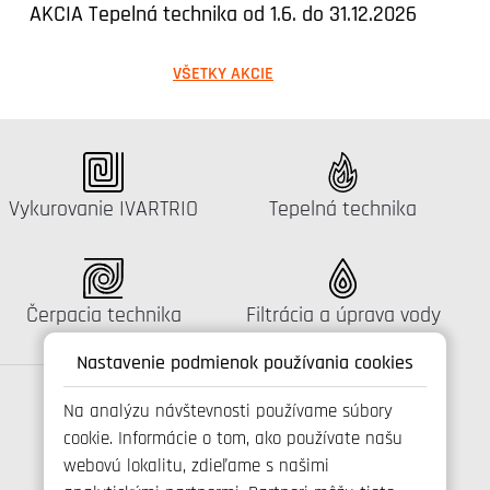
AKCIA Tepelná technika od 1.6. do 31.12.2026
VŠETKY AKCIE
Katalógus:
Katalógus:
Vykurovanie IVARTRIO
Tepelná technika
Katalógus:
Katalógus:
Čerpacia technika
Filtrácia a úprava vody
Nastavenie podmienok používania cookies
Na analýzu návštevnosti používame súbory
cookie. Informácie o tom, ako používate našu
Spojte se s námi
webovú lokalitu, zdieľame s našimi