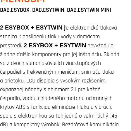
DAB.ESYBOX, DAB.ESYTWIN, DAB.ESYTWIN MINI
2 ESYBOX + ESYTWIN j
e elektronická tlaková
stanica k posilneniu tlaku vody v domácom
prostredí.
2 ESYBOX + ESYTWIN
nevyžaduje
žiadne ďalšie komponenty pre jej inštaláciu. Skladá
sa z dvoch samonasávacích viacstupňových
čerpadiel s frekvenčným meničom, snímača tlaku
a prietoku, LCD displeja s vysokým rozlíšením,
expanznej nádoby s objemom 2 l pre každé
čerpadlo, vodou chladeného motora, ochranných
krytov ABS s funkciou eliminácie hluku a vibrácii,
spolu s elektronikou sa tak jedná o veľmi tichý (45
dB) a kompaktný výrobok. Bezdrôtová komunikácia