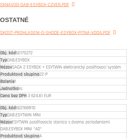
SKNAVOD-DAB-ESYBOX-CZVER.PDF
OSTATNÉ
SKOST-PROHLASENI-O-SHODE-ESYBOX-PITNA-VODA.PDF
60170272
DAB.ESYBOX
SADA 2 ESYBOX + ESYTWIN elektronický posilňovací systém
22-P
1
ks
3 624,61 EUR
60216881D
DAB.ESYTWIN MINI
ESYTWIN posilňovacia stanica s dvoma zariadeniami
DAB.ESYBOX MINI *AD*
A