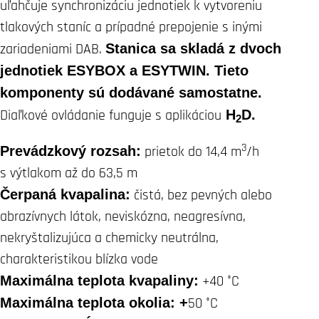
uľahčuje synchronizáciu jednotiek k vytvoreniu
tlakových staníc a prípadné prepojenie s inými
zariadeniami DAB.
Stanica sa skladá z dvoch
jednotiek ESYBOX a ESYTWIN. Tieto
komponenty sú dodávané samostatne.
Diaľkové ovládanie funguje s aplikáciou
H
D.
2
3
Prevádzkový rozsah:
prietok do 14,4 m
/h
s výtlakom až do 63,5 m
Čerpaná kvapalina:
čistá, bez pevných alebo
abrazívnych látok, neviskózna, neagresívna,
nekryštalizujúca a chemicky neutrálna,
charakteristikou blízka vode
Maximálna teplota kvapaliny:
+40 °C
Maximálna teplota okolia: +
50 °C