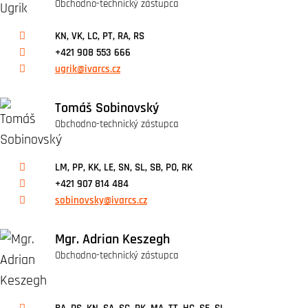
Obchodno-technický zástupca
KN, VK, LC, PT, RA, RS
+421 908 553 666
ugrik@ivarcs.cz
Tomáš Sobinovský
Obchodno-technický zástupca
LM, PP, KK, LE, SN, SL, SB, PO, RK
+421 907 814 484
sobinovsky@ivarcs.cz
Mgr. Adrian Keszegh
Obchodno-technický zástupca