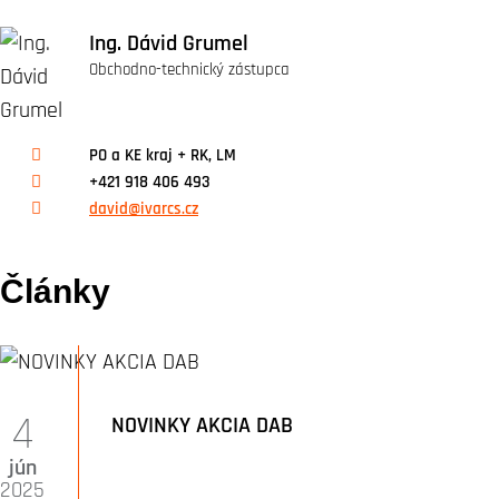
Ing. Dávid Grumel
Obchodno-technický zástupca
PO a KE kraj + RK, LM
+421 918 406 493
david@ivarcs.cz
Články
4
NOVINKY AKCIA DAB
jún
2025