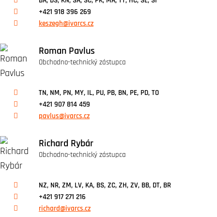
BA, DS, KN, SA, SC, PK, MA, TT, HC, SE, SI
+421 918 396 269
keszegh@ivarcs.cz
Roman Pavlus
Obchodno-technický zástupca
TN, NM, PN, MY, IL, PU, PB, BN, PE, PD, TO
+421 907 814 459
pavlus@ivarcs.cz
Richard Rybár
Obchodno-technický zástupca
NZ, NR, ZM, LV, KA, BS, ZC, ZH, ZV, BB, DT, BR
+421 917 271 216
richard@ivarcs.cz