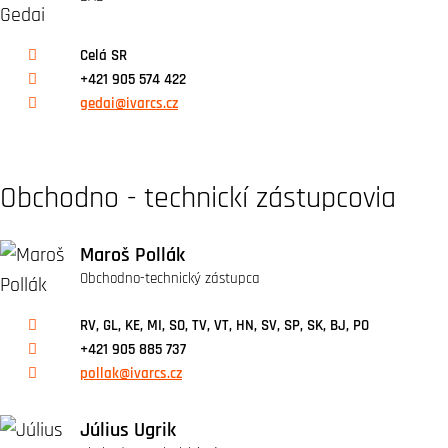
Celá SR
+421 905 574 422
gedai@ivarcs.cz
Obchodno - technickí zástupcovia
Maroš Pollák
Obchodno-technický zástupca
RV, GL, KE, MI, SO, TV, VT, HN, SV, SP, SK, BJ, PO
+421 905 885 737
pollak@ivarcs.cz
Július Ugrik