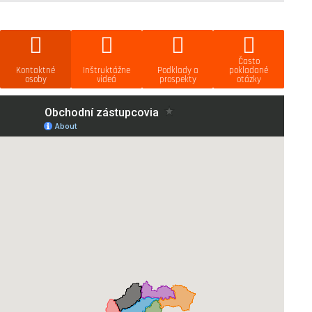
Často
Kontaktné
Inštruktážne
Podklady a
pokladané
osoby
videá
prospekty
otázky