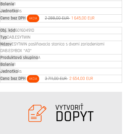
1
ks
2 288,00 EUR
1 645,00 EUR
AKCIA
60160491D
DAB.ESYTWIN
ESYTWIN posilňovacia stanica s dvomi zariadeniami
DAB.ESYBOX *AD*
A
1
ks
3 711,00 EUR
2 654,00 EUR
AKCIA
VYTVORIŤ
DOPYT