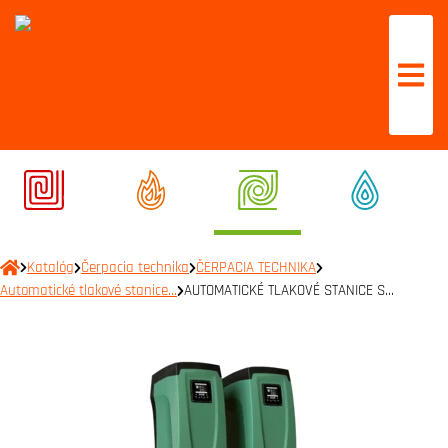
Katalóg
Čerpacia technika
ČERPACIA TECHNIKA
Automatické tlakové stanice…
AUTOMATICKÉ TLAKOVÉ STANICE S…