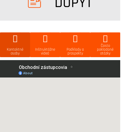
DOPYT
Často
Kontaktné
Inštruktážne
Podklady a
pokladané
osoby
videá
prospekty
otázky