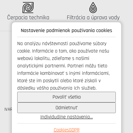
Katalógus:
Katalógus:
Čerpacia technika
Filtrácia a úprava vody
Nastavenie podmienok používania cookies
Na analýzu návštevnosti používame súbory
cookie. Informácie o tom, ako používate našu
Spojte se s námi
webovú lokalitu, zdieľame s našimi
analytickými partnermi. Partneri môžu tieto
informácie kombinovať s inými informáciami,
ktoré ste im poskytli alebo ktoré získali v
+421 346 214 431
dôsledku vášho používania ich služieb.
info@ivarsk.sk
Ochrana osobných údajov
Povoliť všetko
Cookies
Odmietnuť
IVAR CS spol. s r.o., Velvarská 9, Podhořany, 277 51 Nelahozeves
IČO: 45276935 DIČ: CZ45276935
Individuálne nastavenia…
© IVAR CS spol. s r.o., 2026
Cookies
GDPR