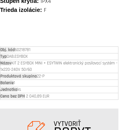
Stupeň krytia:
IPX4
Trieda izolácie:
F
60218781
DAB.ESYBOX
KIT 2 ESYBOX MINI + ESYTWIN elektronický posilovací systém -
1x220-240V 50/60
22-P
1
ks
2 040,89 EUR
VYTVORIŤ