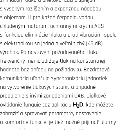
s vysokým rozlíšením a expanznou nádobou
s objemom 1 l pre každé čerpadlo, vodou
chladeným motorom, ochrannými krytmi ABS
s funkciou eliminácie hluku a proti vibráciám, spolu
s elektronikou sa jedná o veľmi tichý (45 dB)
výrobok. Po nastavení požadovaného tlaku
frekvenčný menič udržuje tlak na konštantnej
hodnote bez ohľadu na požiadavku. Bezdrôtová
komunikácia uľahčuje synchronizáciu jednotiek
na vytvorenie tlakových staníc a prípadné
prepojenie s inými zariadeniami DAB. Diaľkové
ovládanie funguje cez aplikáciu
H
D
, kde môžete
2
zobraziť a spravovať parametre, nastavenie
a komfortné funkcie, je tiež možné prijímať alarmy