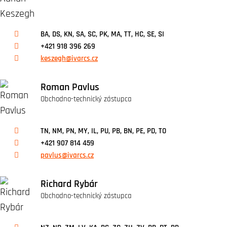
BA, DS, KN, SA, SC, PK, MA, TT, HC, SE, SI
+421 918 396 269
keszegh@ivarcs.cz
Roman Pavlus
Obchodno-technický zástupca
TN, NM, PN, MY, IL, PU, PB, BN, PE, PD, TO
+421 907 814 459
pavlus@ivarcs.cz
Richard Rybár
Obchodno-technický zástupca