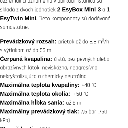
cez email či oznámenia v aplikácii. Stanica sa
skladá z dvoch jednotiek
2 EsyBox Mini 3
a
1
EsyTwin Mini
. Tieto komponenty sú dodávané
samostatne.
3
Prevádzkový rozsah:
prietok až do 8,8 m
/h
s výtlakom až do 55 m
Čerpaná kvapalina:
čistá, bez pevných alebo
abrazívnych látok, neviskózna, neagresívna,
nekryštalizujúca a chemicky neutrálna
Maximálna teplota kvapaliny:
+40 °C
Maximálna teplota okolia:
+50 °C
Maximálna hĺbka sania:
až 8 m
Maximálny prevádzkový tlak:
7,5 bar (750
kPa)