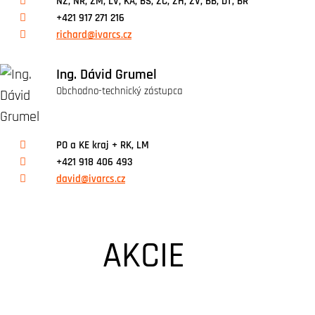
NZ, NR, ZM, LV, KA, BS, ZC, ZH, ZV, BB, DT, BR
+421 917 271 216
richard@ivarcs.cz
Ing. Dávid Grumel
Obchodno-technický zástupca
PO a KE kraj + RK, LM
+421 918 406 493
david@ivarcs.cz
AKCIE