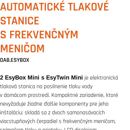
AUTOMATICKÉ TLAKOVÉ
STANICE
S FREKVENČNÝM
MENIČOM
DAB.ESYBOX
2 EsyBox Mini s EsyTwin Mini
je elektronická
tlaková stanica na posilnenie tlaku vody
v domácom prostredí. Kompaktné zariadenie, ktoré
nevyžaduje žiadne ďalšie komponenty pre jeho
inštaláciu: skladá sa z dvoch samonasávacích
viacstupňových čerpadiel s frekvenčným meničom,
snímačom tlaku a prietoku, LCD displejom