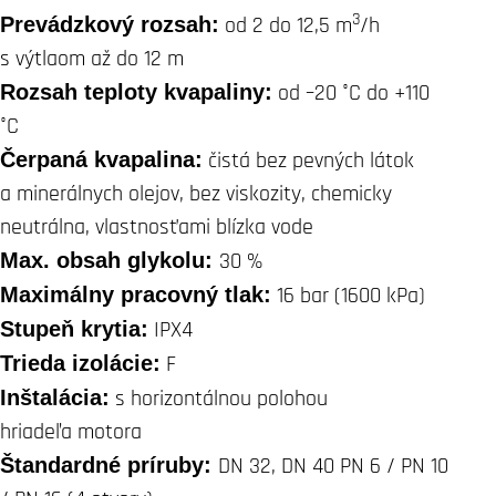
3
Prevádzkový rozsah:
od 2 do 12,5 m
/h
s výtlaom až do 12 m
Rozsah teploty kvapaliny:
od –20 °C do +110
°C
Čerpaná kvapalina:
čistá bez pevných látok
a minerálnych olejov, bez viskozity, chemicky
neutrálna, vlastnosťami blízka vode
Max. obsah glykolu:
30 %
Maximálny pracovný tlak:
16 bar (1600 kPa)
Stupeň krytia:
IPX4
Trieda izolácie:
F
Inštalácia:
s horizontálnou polohou
hriadeľa motora
Štandardné príruby:
DN 32, DN 40 PN 6 / PN 10