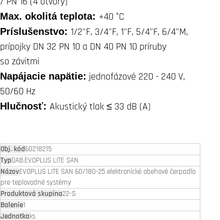
/ PN 16 (4 otvory)
Max. okolitá teplota:
+40 °C
Príslušenstvo:
1/2"F, 3/4"F, 1"F, 5/4"F, 6/4"M,
prípojky DN 32 PN 10 a DN 40 PN 10 príruby
so závitmi
Napájacie napätie:
jednofázové 220 - 240 V,
50/60 Hz
Hlučnosť:
Akustický tlak ≤ 33 dB (A)
60218215
DAB.EVOPLUS LITE SAN
EVOPLUS LITE SAN 60/180-25 elektronické obehové čerpadlo
pre teplovodné systémy
22-S
1
ks