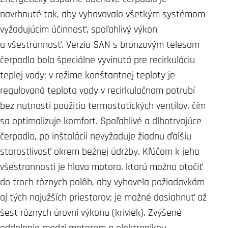
navrhnuté tak, aby vyhovovalo všetkým systémom
vyžadujúcim účinnosť, spoľahlivý výkon
a všestrannosť. Verzia SAN s bronzovým telesom
čerpadla bola špeciálne vyvinutá pre recirkuláciu
teplej vody: v režime konštantnej teploty je
regulovaná teplota vody v recirkulačnom potrubí
bez nutnosti použitia termostatických ventilov, čím
sa optimalizuje komfort. Spoľahlivé a dlhotrvajúce
čerpadlo, po inštalácii nevyžaduje žiadnu ďalšiu
starostlivosť okrem bežnej údržby. Kľúčom k jeho
všestrannosti je hlava motora, ktorú možno otočiť
do troch rôznych polôh, aby vyhovela požiadavkám
aj tých najužších priestorov; je možné dosiahnuť až
šest rôznych úrovní výkonu (kriviek). Zvýšené
oddelenie medzi motorom a elektronikou