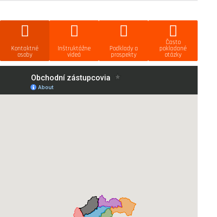
Často
Kontaktné
Inštruktážne
Podklady a
pokladané
osoby
videá
prospekty
otázky