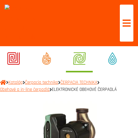
Katalóg
Čerpacia technika
ČERPACIA TECHNIKA
Obehové a in-line čerpadlá
ELEKTRONICKÉ OBEHOVÉ ČERPADLÁ