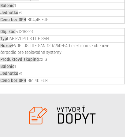
1
ks
804,46 EUR
60218223
DAB.EVOPLUS LITE SAN
EVOPLUS LITE SAN 120/250-F40 elektronické obehové
čerpadlo pre teplovodné systémy
22-S
1
ks
861,40 EUR
VYTVORIŤ
DOPYT