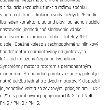
s cirkuláciou vzduchu; funkcia režimu spánku
s automatickou cirkuláciou vody každých 25 hodín.
Iba jeden konektor plug and play; iba jedno tlačidlo
nastavenia; jednoduché sledovanie vďaka
intuitívnemu rozhraniu a ľahko čitateľný 7LED
displej. Obežné koleso z technopolyméru; hliníkový
hriadeľ motora namontovaný na grafitových
ložiskách, mazaný čerpanou kvapalinou.
Synchrónny motor s rotorom s permanentným
magnetom. Štandardná prírubová spojka, pokiaľ je
nutná údržba jedného z dvoch motorov. K dispozícii
je jednotlivá verzia so závitovými pripojeniami 1 1/2”
a 2” a s prírubovými pripojeniami DN 32 a DN 40,
PN 6 / PN 10 / PN 16.