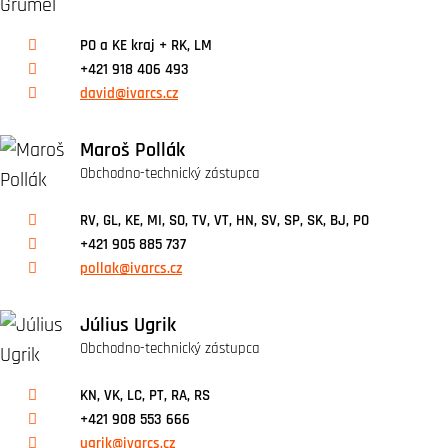
PO a KE kraj + RK, LM
+421 918 406 493
david@ivarcs.cz
Maroš Pollák
Obchodno-technický zástupca
RV, GL, KE, MI, SO, TV, VT, HN, SV, SP, SK, BJ, PO
+421 905 885 737
pollak@ivarcs.cz
Július Ugrik
Obchodno-technický zástupca
KN, VK, LC, PT, RA, RS
+421 908 553 666
ugrik@ivarcs.cz