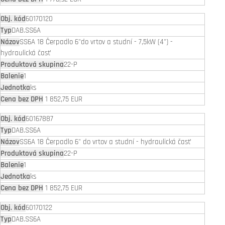
60170120
DAB.SS6A
SS6A 18 Čerpadlo 6"do vrtov a studní - 7,5kW (4") -
hydraulická časť
22-P
1
ks
1 852,75 EUR
60167887
DAB.SS6A
SS6A 18 Čerpadlo 6" do vrtov a studní - hydraulická časť
22-P
1
ks
1 852,75 EUR
60170122
DAB.SS6A