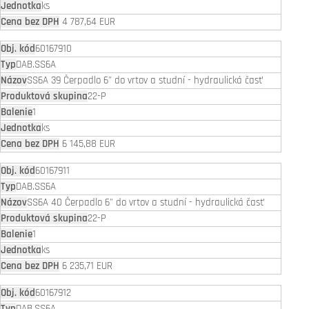
ks
4 787,64 EUR
60167910
DAB.SS6A
SS6A 39 Čerpadlo 6" do vrtov a studní - hydraulická časť
22-P
1
ks
6 145,88 EUR
60167911
DAB.SS6A
SS6A 40 Čerpadlo 6" do vrtov a studní - hydraulická časť
22-P
1
ks
6 235,71 EUR
60167912
DAB.SS6A