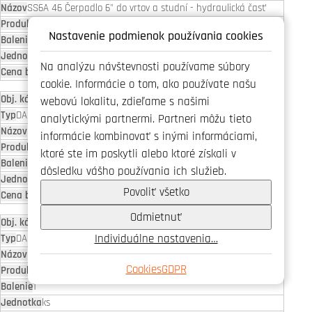
SS6A 46 Čerpadlo 6" do vrtov a studní - hydraulická časť
22-P
Nastavenie podmienok používania cookies
1
ks
Na analýzu návštevnosti používame súbory
6 830,77 EUR
cookie. Informácie o tom, ako používate našu
60167918
webovú lokalitu, zdieľame s našimi
DAB.SS6A
analytickými partnermi. Partneri môžu tieto
SS6A 47 Čerpadlo 6" do vrtov a studní - hydraulická časť
informácie kombinovať s inými informáciami,
22-P
ktoré ste im poskytli alebo ktoré získali v
1
dôsledku vášho používania ich služieb.
ks
Povoliť všetko
6 925,55 EUR
Odmietnuť
60167919
Individuálne nastavenia…
DAB.SS6A
SS6A 48 Čerpadlo 6" do vrtov a studní - hydraulická časť
Cookies
GDPR
22-P
1
ks