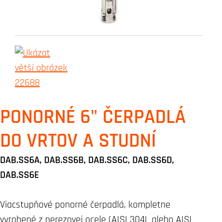
PONORNÉ 6" ČERPADLÁ
DO VRTOV A STUDNÍ
DAB.SS6A, DAB.SS6B, DAB.SS6C, DAB.SS6D,
DAB.SS6E
Viacstupňové ponorné čerpadlá, kompletne
vyrobené z nerezovej ocele (AISI 304L alebo AISI