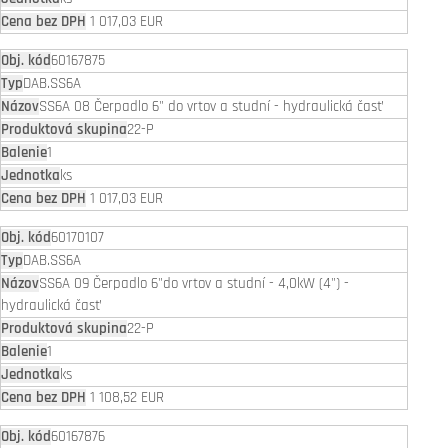
1 017,03 EUR
60167875
DAB.SS6A
SS6A 08 Čerpadlo 6" do vrtov a studní - hydraulická časť
22-P
1
ks
1 017,03 EUR
60170107
DAB.SS6A
SS6A 09 Čerpadlo 6"do vrtov a studní - 4,0kW (4") -
hydraulická časť
22-P
1
ks
1 108,52 EUR
60167876