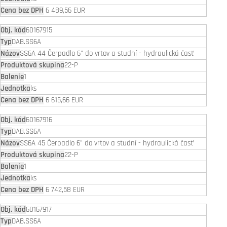
6 489,56 EUR
60167915
DAB.SS6A
SS6A 44 Čerpadlo 6" do vrtov a studní - hydraulická časť
22-P
1
ks
6 615,66 EUR
60167916
DAB.SS6A
SS6A 45 Čerpadlo 6" do vrtov a studní - hydraulická časť
22-P
1
ks
6 742,58 EUR
60167917
DAB.SS6A