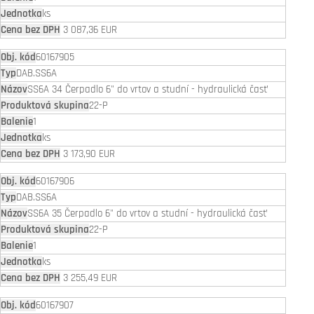
ks
3 087,36 EUR
60167905
DAB.SS6A
SS6A 34 Čerpadlo 6" do vrtov a studní - hydraulická časť
22-P
1
ks
3 173,90 EUR
60167906
DAB.SS6A
SS6A 35 Čerpadlo 6" do vrtov a studní - hydraulická časť
22-P
1
ks
3 255,49 EUR
60167907