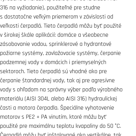
316 na vyžiadanie), použiteľné pre studne
s dostatočne veľkým priemerom v závislosti od
veľkosti čerpadlá. Tieto čerpadlá môžu byť použité
v širokej škále aplikácií: domáce a všeobecne
zásobovanie vodou, sprinklerové a hydrantové
požiarne systémy, zavlažovacie systémy, čerpanie
podzemnej vody v domácich i priemyselných
sektoroch. Tieto čerpadlá sú vhodné ako pre
čerpanie štandardnej vody, tak aj pre agresívne
vody s ohľadom na správny výber podľa výrobného
materiálu (AISI 304L alebo AISI 316) hydraulickej
časti a motora čerpadla. Špeciálne vyhotovenie
motorov s PE2 + PA vinutím, ktoré môžu byť
použité pre maximálnu teplotu kvapaliny do 50 °C.
Čerpadlá môžu byť inštalované ako vertikálne, tak