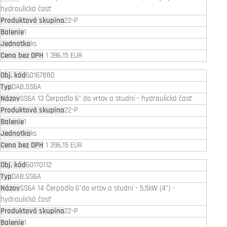
hydraulická časť
22-P
1
ks
1 396,15 EUR
60167880
DAB.SS6A
SS6A 13 Čerpadlo 6" do vrtov a studní - hydraulická časť
22-P
1
ks
1 396,15 EUR
60170112
DAB.SS6A
SS6A 14 Čerpadlo 6"do vrtov a studní - 5,5kW (4") -
hydraulická časť
22-P
1