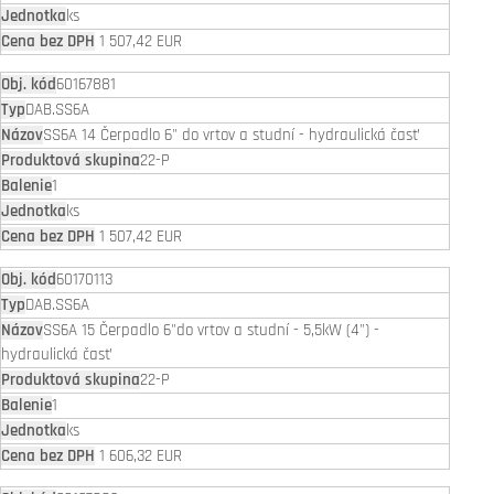
ks
1 507,42 EUR
60167881
DAB.SS6A
SS6A 14 Čerpadlo 6" do vrtov a studní - hydraulická časť
22-P
1
ks
1 507,42 EUR
60170113
DAB.SS6A
SS6A 15 Čerpadlo 6"do vrtov a studní - 5,5kW (4") -
hydraulická časť
22-P
1
ks
1 606,32 EUR