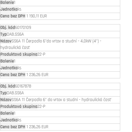
1
ks
1 190,11 EUR
60170109
DAB.SS6A
SS6A 11 Čerpadlo 6"do vrtov a studní - 4,0kW (4") -
hydraulická časť
22-P
1
ks
1 236,26 EUR
60167878
DAB.SS6A
SS6A 11 Čerpadlo 6" do vrtov a studní - hydraulická časť
22-P
1
ks
1 236,26 EUR