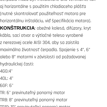
aj horizontálne s použitím chladiaceho plášťa
(nutné skontrolovať použiteľnosť motora pre
horizontálnu inštaláciu, viď špecifikácia motora).
KONŠTRUKCIA
: obežné kolesá, difúzory, kryt
kábla, sací otvor a výtlačné teleso vyrobené
z nerezovej ocele AISI 304, aby sa zaistila
maximálna životnosť čerpadla. Spojenie s 4”, 6”
alebo 8” motormi v závislosti od požadovanej
hydraulickej časti:
4GG:4"
4OL: 4"
6GF: 6"
TR: 6" previnuteľný ponorný motor
TR8: 8" previnuteľný ponorný motor
TR10: 10" previnuteľný ponorný motor