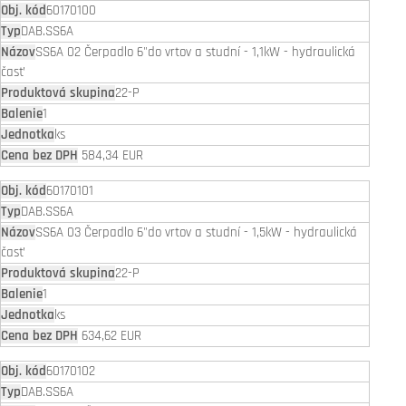
60170100
DAB.SS6A
SS6A 02 Čerpadlo 6"do vrtov a studní - 1,1kW - hydraulická
časť
22-P
1
ks
584,34 EUR
60170101
DAB.SS6A
SS6A 03 Čerpadlo 6"do vrtov a studní - 1,5kW - hydraulická
časť
22-P
1
ks
634,62 EUR
60170102
DAB.SS6A