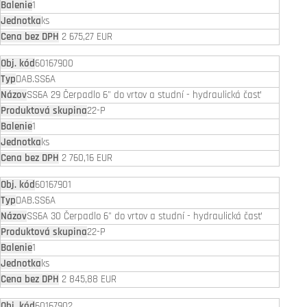
1
ks
2 675,27 EUR
60167900
DAB.SS6A
SS6A 29 Čerpadlo 6" do vrtov a studní - hydraulická časť
22-P
1
ks
2 760,16 EUR
60167901
DAB.SS6A
SS6A 30 Čerpadlo 6" do vrtov a studní - hydraulická časť
22-P
1
ks
2 845,88 EUR
60167902