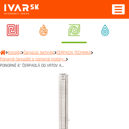
Katalóg
Čerpacia technika
ČERPACIA TECHNIKA
Ponorné čerpadlá a ponorné motory…
PONORNÉ 6" ČERPADLÁ DO VRTOV A…