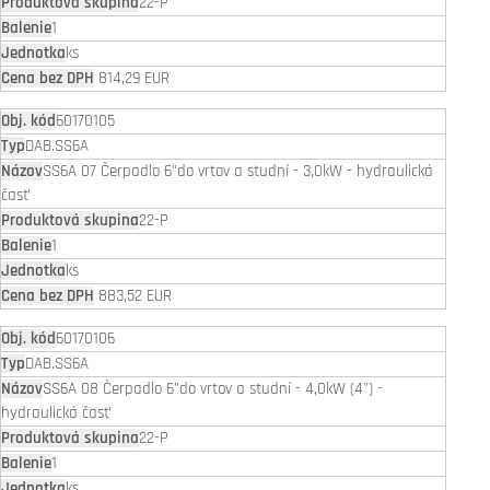
22-P
1
ks
814,29 EUR
60170105
DAB.SS6A
SS6A 07 Čerpadlo 6"do vrtov a studní - 3,0kW - hydraulická
časť
22-P
1
ks
883,52 EUR
60170106
DAB.SS6A
SS6A 08 Čerpadlo 6"do vrtov a studní - 4,0kW (4") -
hydraulická časť
22-P
1
ks