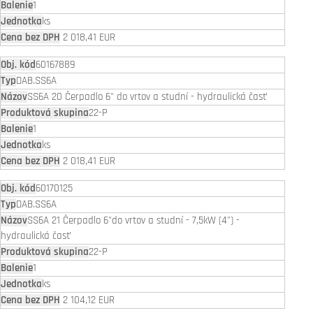
1
ks
2 018,41 EUR
60167889
DAB.SS6A
SS6A 20 Čerpadlo 6" do vrtov a studní - hydraulická časť
22-P
1
ks
2 018,41 EUR
60170125
DAB.SS6A
SS6A 21 Čerpadlo 6"do vrtov a studní - 7,5kW (4") -
hydraulická časť
22-P
1
ks
2 104,12 EUR