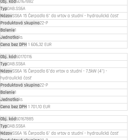
60167882
DAB.SS6A
SS6A 15 Čerpadlo 6" do vrtov a studní - hydraulická časť
22-P
1
ks
1 606,32 EUR
60170116
DAB.SS6A
SS6A 16 Čerpadlo 6"do vrtov a studní - 7,5kW (4") -
hydraulická časť
22-P
1
ks
1 701,10 EUR
60167885
DAB.SS6A
SS6A 16 Čerpadlo 6" do vrtov a studní - hydraulická časť