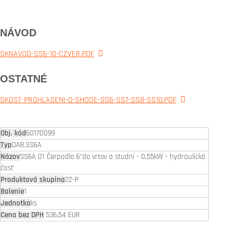
NÁVOD
SKNAVOD-SS6-10-CZVER.PDF
OSTATNÉ
SKOST-PROHLASENI-O-SHODE-SS6-SS7-SS8-SS10.PDF
60170099
DAB.SS6A
SS6A 01 Čerpadlo 6"do vrtov a studní - 0,55kW - hydraulická
časť
22-P
1
ks
536,54 EUR