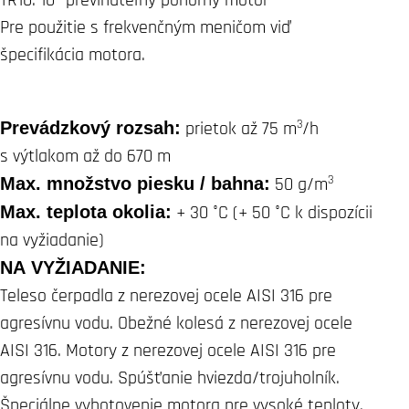
Pre použitie s frekvenčným meničom viď
špecifikácia motora.
3
Prevádzkový rozsah:
prietok až 75 m
/h
s výtlakom až do 670 m
3
Max. množstvo piesku / bahna:
50 g/m
Max. teplota okolia:
+ 30 °C (+ 50 °C k dispozícii
na vyžiadanie)
NA VYŽIADANIE:
Teleso čerpadla z nerezovej ocele AISI 316 pre
agresívnu vodu. Obežné kolesá z nerezovej ocele
AISI 316. Motory z nerezovej ocele AISI 316 pre
agresívnu vodu. Spúšťanie hviezda/trojuholník.
Špeciálne vyhotovenie motora pre vysoké teploty.