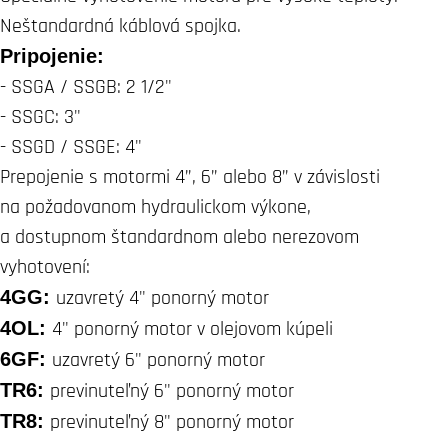
Neštandardná káblová spojka.
Pripojenie:
- SSGA / SSGB: 2 1/2"
- SSGC: 3"
- SSGD / SSGE: 4"
Prepojenie s motormi 4”, 6” alebo 8” v závislosti
na požadovanom hydraulickom výkone,
a dostupnom štandardnom alebo nerezovom
vyhotovení:
4GG:
uzavretý 4" ponorný motor
4OL:
4" ponorný motor v olejovom kúpeli
6GF:
uzavretý 6" ponorný motor
TR6:
previnuteľný 6" ponorný motor
TR8:
previnuteľný 8" ponorný motor