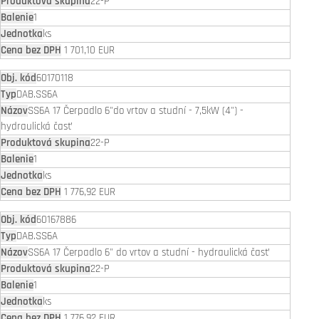
22-P
1
ks
1 701,10 EUR
60170118
DAB.SS6A
SS6A 17 Čerpadlo 6"do vrtov a studní - 7,5kW (4") -
hydraulická časť
22-P
1
ks
1 776,92 EUR
60167886
DAB.SS6A
SS6A 17 Čerpadlo 6" do vrtov a studní - hydraulická časť
22-P
1
ks
1 776,92 EUR