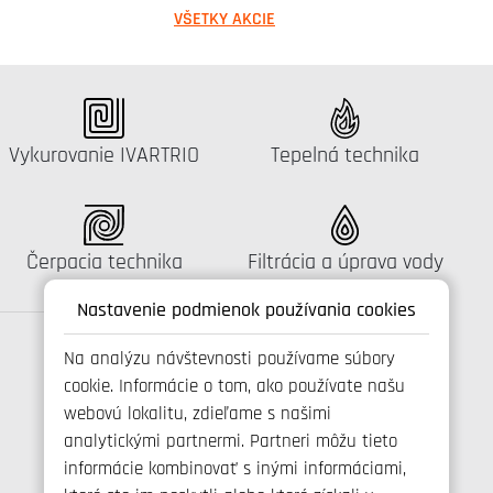
VŠETKY AKCIE
Katalógus:
Katalógus:
Vykurovanie IVARTRIO
Tepelná technika
Katalógus:
Katalógus:
Čerpacia technika
Filtrácia a úprava vody
Nastavenie podmienok používania cookies
Na analýzu návštevnosti používame súbory
cookie. Informácie o tom, ako používate našu
Spojte se s námi
webovú lokalitu, zdieľame s našimi
analytickými partnermi. Partneri môžu tieto
informácie kombinovať s inými informáciami,