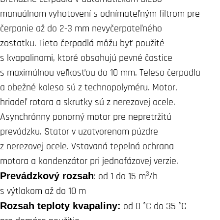
manuálnom vyhotovení s odnímateľným filtrom pre
čerpanie až do 2-3 mm nevyčerpateľného
zostatku. Tieto čerpadlá môžu byť použité
s kvapalinami, ktoré obsahujú pevné častice
s maximálnou veľkosťou do 10 mm. Teleso čerpadla
a obežné koleso sú z technopolyméru. Motor,
hriadeľ rotora a skrutky sú z nerezovej ocele.
Asynchrónny ponorný motor pre nepretržitú
prevádzku. Stator v uzatvorenom púzdre
z nerezovej ocele. Vstavaná tepelná ochrana
motora a kondenzátor pri jednofázovej verzie.
3
Prevádzkový rozsah
: od 1 do 15 m
/h
s výtlakom až do 10 m
Rozsah teploty kvapaliny:
od 0 °C do 35 °C