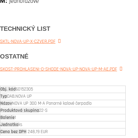
M:
jednofázové
TECHNICKÝ LIST
SKTL-NOVA-UP-X-CZVER.PDF
OSTATNÉ
SKOST-PROHLASENI-O-SHODE-NOVA-UP-NOVA-UP-M-AE.PDF
60152305
DAB.NOVA UP
NOVA UP 300 M-A Ponorné kalové čerpadlo
22-S
1
ks
248,19 EUR