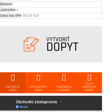
1
ks
363,28 EUR
VYTVORIŤ
DOPYT
Často
Kontaktné
Inštruktážne
Podklady a
pokladané
osoby
videá
prospekty
otázky