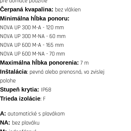
pre domáce použitie
Čerpaná kvapalina:
bez vlákien
Minimálna hĺbka ponoru:
NOVA UP 300 M-A - 120 mm
NOVA UP 300 M-NA - 60 mm
NOVA UP 600 M-A - 165 mm
NOVA UP 600 M-NA - 70 mm
Maximálna hĺbka ponorenia:
7 m
Inštalácia
: pevná alebo prenosná, vo zvislej
polohe
Stupeň krytia:
IP68
Trieda izolácie
: F
A:
automatické s plavákom
NA:
bez plaváku