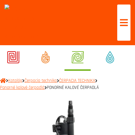
Katalóg
Čerpacia technika
ČERPACIA TECHNIKA
Ponorné kalové čerpadlá
PONORNÉ KALOVÉ ČERPADLÁ