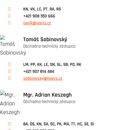
KN, VK, LC, PT, RA, RS
+421 908 553 666
ugrik@ivarcs.cz
Tomáš Sobinovský
Obchodno-technický zástupca
LM, PP, KK, LE, SN, SL, SB, PO, RK
+421 907 814 484
sobinovsky@ivarcs.cz
Mgr. Adrian Keszegh
Obchodno-technický zástupca
BA, DS, KN, SA, SC, PK, MA, TT, HC, SE, SI