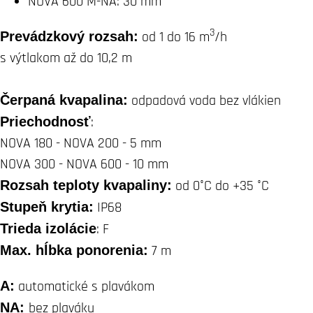
NOVA 600 M-NA: 30 mm
3
Prevádzkový rozsah:
od 1 do 16 m
/h
s výtlakom až do 10,2 m
Čerpaná kvapalina:
odpadová voda bez vlákien
Priechodnosť
:
NOVA 180 - NOVA 200 - 5 mm
NOVA 300 - NOVA 600 - 10 mm
Rozsah teploty kvapaliny:
od 0°C do +35 °C
Stupeň krytia:
IP68
Trieda izolácie
: F
Max. hĺbka ponorenia:
7 m
A:
automatické s plavákom
NA:
bez plaváku