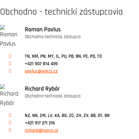
Obchodno - technickí zástupcovia
Roman Pavlus
Obchodno-technický zástupca
TN, NM, PN, MY, IL, PU, PB, BN, PE, PD, TO
+421 907 814 459
pavlus@ivarcs.cz
Richard Rybár
Obchodno-technický zástupca
NZ, NR, ZM, LV, KA, BS, ZC, ZH, ZV, BB, DT, BR
+421 917 271 216
richard@ivarcs.cz