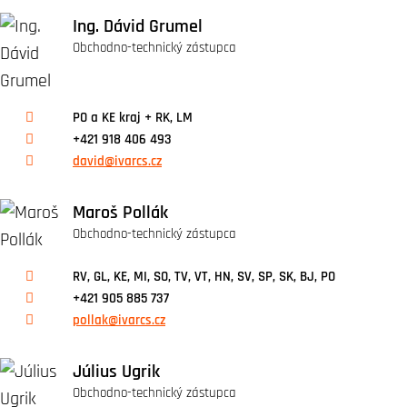
Ing. Dávid Grumel
Obchodno-technický zástupca
PO a KE kraj + RK, LM
+421 918 406 493
david@ivarcs.cz
Maroš Pollák
Obchodno-technický zástupca
RV, GL, KE, MI, SO, TV, VT, HN, SV, SP, SK, BJ, PO
+421 905 885 737
pollak@ivarcs.cz
Július Ugrik
Obchodno-technický zástupca