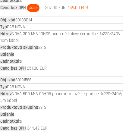
ks
207,00 EUR
149,00 EUR
AKCIA
60198014
DAB.NOVA
NOVA 300 M-A 10H05 ponorné kalové čerpadlo - 1x220-240V;
10m kábel
22-S
1
ks
251,80 EUR
60191566
DAB.NOVA
NOVA 600 M-A 05H05 ponorné kalové čerpadlo - 1x220-240V;
5m kábel
22-S
1
ks
344,42 EUR