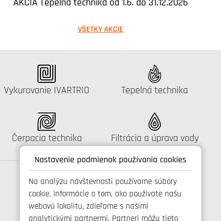
AKCIA Tepelná technika od 1.6. do 31.12.2026
VŠETKY AKCIE
Katalógus:
Katalógus:
Vykurovanie IVARTRIO
Tepelná technika
Katalógus:
Katalógus:
Čerpacia technika
Filtrácia a úprava vody
Nastavenie podmienok používania cookies
Na analýzu návštevnosti používame súbory
cookie. Informácie o tom, ako používate našu
Spojte se s námi
webovú lokalitu, zdieľame s našimi
analytickými partnermi. Partneri môžu tieto