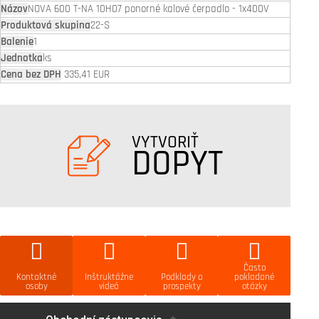
NOVA 600 T-NA 10H07 ponorné kalové čerpadlo - 1x400V
22-S
1
ks
335,41 EUR
VYTVORIŤ
DOPYT
Často
Kontaktné
Inštruktážne
Podklady a
pokladané
osoby
videá
prospekty
otázky