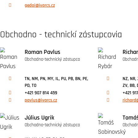
gedai@ivarcs.cz
Obchodno - technickí zástupcovia
Roman Pavlus
Richa
Obchodno-technický zástupca
Obchodn
TN, NM, PN, MY, IL, PU, PB, BN, PE,
NZ, NR, 
PD, TO
ZV, BB, 
+421 907 814 459
+421 917
pavlus@ivarcs.cz
richard@
Július Ugrik
Tomáš
Obchodno-technický zástupca
Obchodn