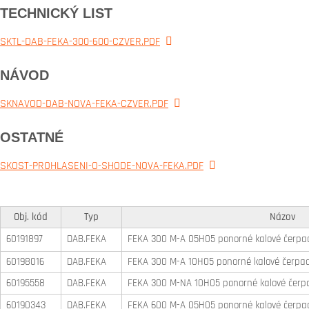
TECHNICKÝ LIST
SKTL-DAB-FEKA-300-600-CZVER.PDF
NÁVOD
SKNAVOD-DAB-NOVA-FEKA-CZVER.PDF
OSTATNÉ
SKOST-PROHLASENI-O-SHODE-NOVA-FEKA.PDF
Obj. kód
Typ
Názov
60191897
DAB.FEKA
FEKA 300 M-A 05H05 ponorné kalové čerpad
60198016
DAB.FEKA
FEKA 300 M-A 10H05 ponorné kalové čerpad
60195558
DAB.FEKA
FEKA 300 M-NA 10H05 ponorné kalové čerpa
60190343
DAB.FEKA
FEKA 600 M-A 05H05 ponorné kalové čerpad