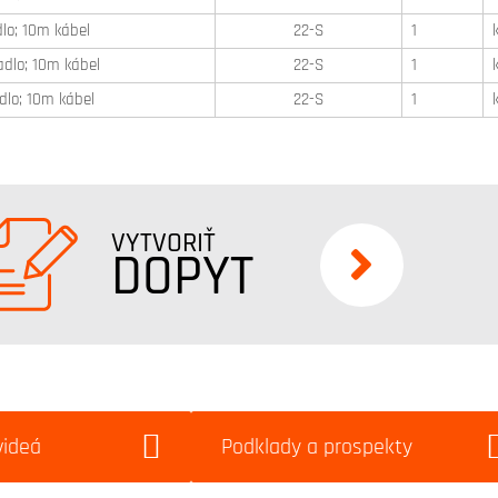
lo; 10m kábel
22-S
1
dlo; 10m kábel
22-S
1
dlo; 10m kábel
22-S
1
VYTVORIŤ
DOPYT
videá
Podklady a prospekty