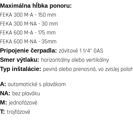
Maximálna hĺbka ponoru:
FEKA 300 M-A - 150 mm
FEKA 300 M-NA - 30 mm
FEKA 600 M-A - 175 mm
FEKA 600 M-NA - 35mm
Pripojenie čerpadla:
závitové 1 1/4" GAS
Smer výtlaku:
horizontálny alebo vertikálny
Typ inštalácie:
pevná alebo prenosná, vo zvislej polo
A:
automatické s plavákom
NA:
bez plaváku
M:
jednofázové
T:
trojfázové