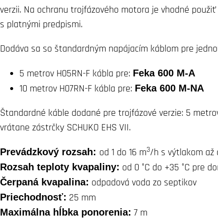
verzii. Na ochranu trojfázového motora je vhodné použiť
s platnými predpismi.
Dodáva sa so štandardným napájacím káblom pre jednof
5 metrov H05RN-F kábla pre:
Feka 600 M-A
10 metrov H07RN-F kábla pre:
Feka 600 M-NA
Štandardné káble dodané pre trojfázové verzie: 5 metrov
vrátane zástrčky SCHUKO EHS VII.
3
Prevádzkový rozsah:
od 1 do 16 m
/h s výtlakom až
Rozsah teploty kvapaliny:
od 0 °C do +35 °C pre do
Čerpaná kvapalina:
odpadová voda zo septikov
Priechodnosť:
25 mm
Maximálna hĺbka ponorenia:
7 m