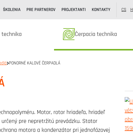
ŠKOLENIA
PRE PARTNEROV
PROJEKTANTI
KONTAKTY
CS
H
k kategóriából
Termékek kategóriából
 technika
Čerpacia technika
adlá
PONORNÉ KALOVÉ ČERPADLÁ
Á
echnopolyméru. Motor, rotor hriadeľa, hriadeľ
 určený pre nepretržitú prevádzku. Stator
 ochrana motora a kondenzátor pri jednofázovej