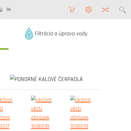
U
SK
Termékek kategóriából
Filtrácia a úprava vody