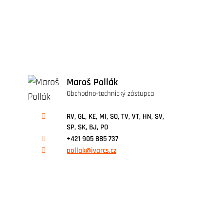
Maroš Pollák
Obchodno-technický zástupca
RV, GL, KE, MI, SO, TV, VT, HN, SV,
SP, SK, BJ, PO
+421 905 885 737
pollak@ivarcs.cz