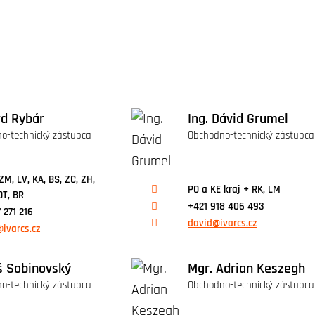
rd Rybár
Ing. Dávid Grumel
o-technický zástupca
Obchodno-technický zástupca
ZM, LV, KA, BS, ZC, ZH,
PO a KE kraj + RK, LM
DT, BR
+421 918 406 493
 271 216
david@ivarcs.cz
ivarcs.cz
 Sobinovský
Mgr. Adrian Keszegh
o-technický zástupca
Obchodno-technický zástupca