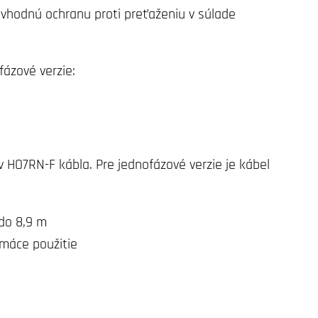
 vhodnú ochranu proti preťaženiu v súlade
ázové verzie:
 HO7RN-F kábla. Pre jednofázové verzie je kábel
 do 8,9 m
máce použitie