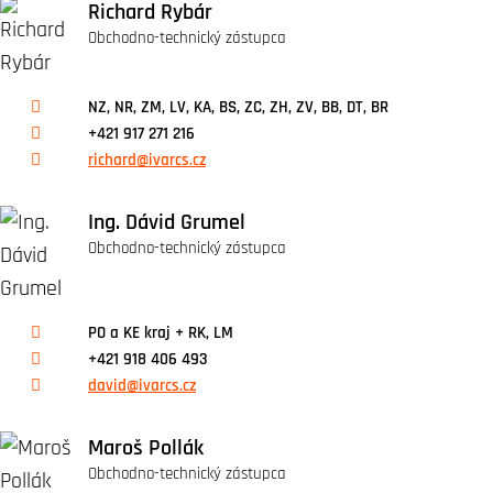
Richard Rybár
Obchodno-technický zástupca
NZ, NR, ZM, LV, KA, BS, ZC, ZH, ZV, BB, DT, BR
+421 917 271 216
richard@ivarcs.cz
Ing. Dávid Grumel
Obchodno-technický zástupca
PO a KE kraj + RK, LM
+421 918 406 493
david@ivarcs.cz
Maroš Pollák
Obchodno-technický zástupca