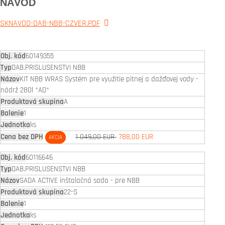
NÁVOD
SKNAVOD-DAB-NBB-CZVER.PDF
60149355
DAB.PRISLUSENSTVI NBB
KIT NBB WRAS Systém pre využitie pitnej a dažďovej vody -
nádrž 280l *AD*
A
1
ks
1 049,00 EUR
788,00 EUR
AKCIA
60116646
DAB.PRISLUSENSTVI NBB
SADA ACTIVE inštalačná sada - pre NBB
22-S
1
ks