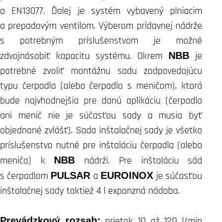
a EN13077. Ďalej je systém vybavený plniacim
a prepadovým ventilom. Výberom prídavnej nádrže
s potrebným príslušenstvom je možné
zdvojnásobiť kapacitu systému. Okrem
NBB
je
potrebné zvoliť montážnu sadu zodpovedajúcu
typu čerpadla (alebo čerpadlo s meničom), ktorá
bude najvhodnejšia pre danú aplikáciu (čerpadlo
ani menič nie je súčasťou sady a musia byť
objednané zvlášť). Sada inštalačnej sady je všetko
príslušenstvo nutné pre inštaláciu čerpadla (alebo
meniča) k
NBB
nádrži. Pre inštaláciu sád
s čerpadlom
PULSAR
a
EUROINOX
je súčasťou
inštalačnej sady taktiež 4 l expanzná nádoba.
Prevádzkový rozsah:
prietok 10 až 120 l/min