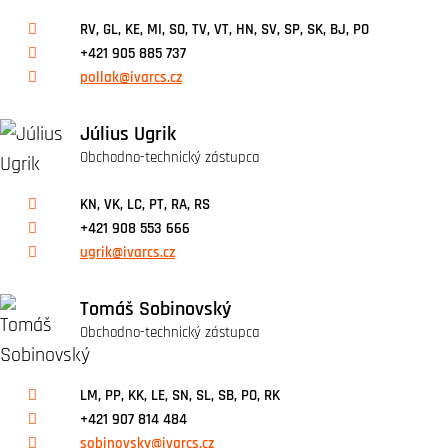
RV, GL, KE, MI, SO, TV, VT, HN, SV, SP, SK, BJ, PO
+421 905 885 737
pollak@ivarcs.cz
Július Ugrik
Obchodno-technický zástupca
KN, VK, LC, PT, RA, RS
+421 908 553 666
ugrik@ivarcs.cz
Tomáš Sobinovský
Obchodno-technický zástupca
LM, PP, KK, LE, SN, SL, SB, PO, RK
+421 907 814 484
sobinovsky@ivarcs.cz