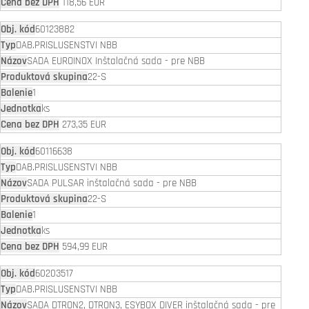
118,56 EUR
60123882
DAB.PRISLUSENSTVI NBB
SADA EUROINOX Inštalačná sada - pre NBB
22-S
1
ks
273,35 EUR
60116638
DAB.PRISLUSENSTVI NBB
SADA PULSAR inštalačná sada - pre NBB
22-S
1
ks
594,99 EUR
60203517
DAB.PRISLUSENSTVI NBB
SADA DTRON2, DTRON3, ESYBOX DIVER inštalačná sada - pre