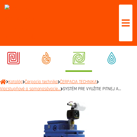
Katalóg
Čerpacia technika
ČERPACIA TECHNIKA
Viacstupňové a samonasávacie…
SYSTÉM PRE VYUŽITIE PITNEJ A…