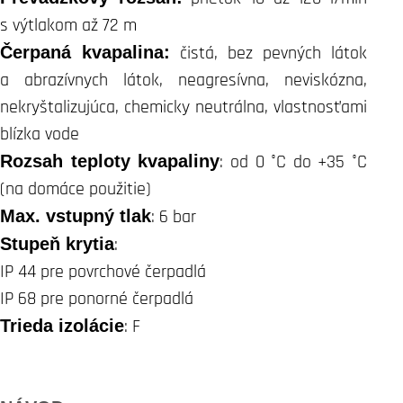
s výtlakom až 72 m
Čerpaná kvapalina:
čistá, bez pevných látok
a abrazívnych látok, neagresívna, neviskózna,
nekryštalizujúca, chemicky neutrálna, vlastnosťami
blízka vode
Rozsah teploty kvapaliny
: od 0 °C do +35 °C
(na domáce použitie)
Max. vstupný tlak
: 6 bar
Stupeň krytia
:
IP 44 pre povrchové čerpadlá
IP 68 pre ponorné čerpadlá
Trieda izolácie
: F