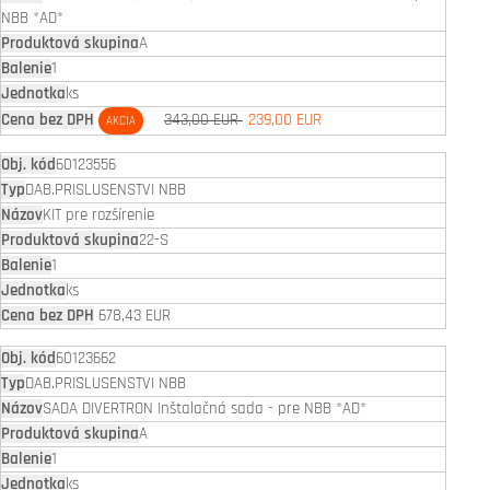
NBB *AD*
A
1
ks
343,00 EUR
239,00 EUR
AKCIA
60123556
DAB.PRISLUSENSTVI NBB
KIT pre rozšírenie
22-S
1
ks
678,43 EUR
60123662
DAB.PRISLUSENSTVI NBB
SADA DIVERTRON Inštalačná sada - pre NBB *AD*
A
1
ks