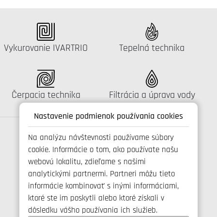
Katalógus:
Katalógus:
Vykurovanie IVARTRIO
Tepelná technika
Katalógus:
Katalógus:
Čerpacia technika
Filtrácia a úprava vody
Nastavenie podmienok používania cookies
Na analýzu návštevnosti používame súbory
cookie. Informácie o tom, ako používate našu
Spojte se s námi
webovú lokalitu, zdieľame s našimi
analytickými partnermi. Partneri môžu tieto
informácie kombinovať s inými informáciami,
ktoré ste im poskytli alebo ktoré získali v
+421 346 214 431
dôsledku vášho používania ich služieb.
info@ivarsk.sk