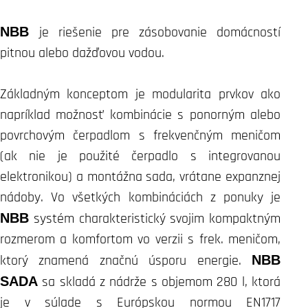
NBB
je riešenie pre zásobovanie domácností
pitnou alebo dažďovou vodou.
Základným konceptom je modularita prvkov ako
napríklad možnosť kombinácie s ponorným alebo
povrchovým čerpadlom s frekvenčným meničom
(ak nie je použité čerpadlo s integrovanou
elektronikou) a montážna sada, vrátane expanznej
nádoby. Vo všetkých kombináciách z ponuky je
NBB
systém charakteristický svojim kompaktným
rozmerom a komfortom vo verzii s frek. meničom,
ktorý znamená značnú úsporu energie.
NBB
SADA
sa skladá z nádrže s objemom 280 l, ktorá
je v súlade s Európskou normou EN1717