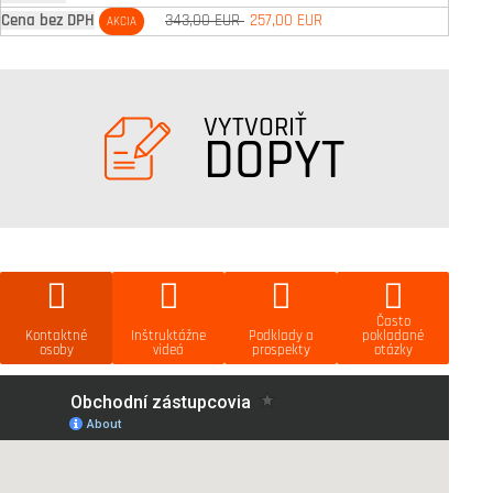
343,00 EUR
257,00 EUR
AKCIA
VYTVORIŤ
DOPYT
Často
Kontaktné
Inštruktážne
Podklady a
pokladané
osoby
videá
prospekty
otázky