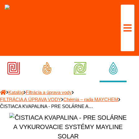
Katalóg
Filtrácia a úprava vody
FILTRÁCIA A ÚPRAVA VODY
Chémia – rada MAYCHEM
ČISTIACA KVAPALINA - PRE SOLÁRNE A…