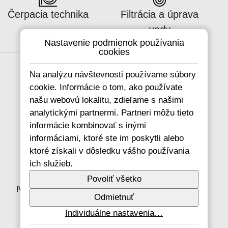
Katalógus:
Katalógus:
Čerpacia technika
Filtrácia a úprava
vody
Nastavenie podmienok používania
cookies
Na analýzu návštevnosti používame súbory
cookie. Informácie o tom, ako používate
Spojte se s námi
našu webovú lokalitu, zdieľame s našimi
analytickými partnermi. Partneri môžu tieto
informácie kombinovať s inými
informáciami, ktoré ste im poskytli alebo
+421 346 214 431
ktoré získali v dôsledku vášho používania
info@ivarsk.sk
ich služieb.
Ochrana osobných údajov
Cookies
Povoliť všetko
IVAR CS spol. s r.o., Velvarská 9, Podhořany, 277 51
Odmietnuť
Nelahozeves
IČO: 45276935 DIČ: CZ45276935
Individuálne nastavenia…
© IVAR CS spol. s r.o., 2026