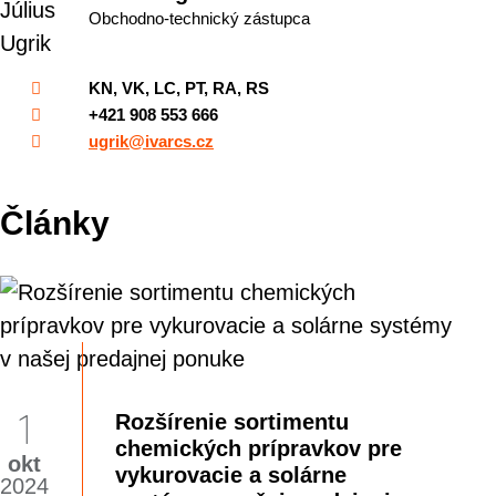
Obchodno-technický zástupca
KN, VK, LC, PT, RA, RS
+421 908 553 666
ugrik@ivarcs.cz
Články
1
Rozšírenie sortimentu
chemických prípravkov pre
okt
vykurovacie a solárne
2024