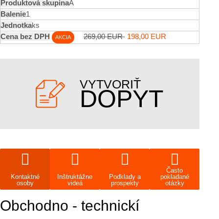
A
1
ks
269,00 EUR
198,00 EUR
AKCIA
VYTVORIŤ
DOPYT
Často
Kontaktné
Inštruktážne
Podklady a
pokladané
osoby
videá
prospekty
otázky
Obchodno - technickí