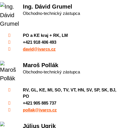
Ing. Dávid Grumel
Obchodno-technický zástupca
PO a KE kraj + RK, LM
+421 918 406 493
david@ivarcs.cz
Maroš Pollák
Obchodno-technický zástupca
RV, GL, KE, MI, SO, TV, VT, HN, SV, SP, SK, BJ,
PO
+421 905 885 737
pollak@ivarcs.cz
Július Ugrik