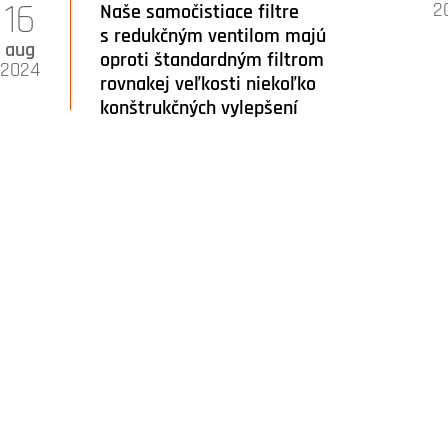
16
2
Naše samočistiace filtre
s redukčným ventilom majú
aug
oproti štandardným filtrom
2024
rovnakej veľkosti niekoľko
konštrukčných vylepšení