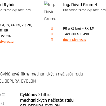
rd Rybár
Ing. Dávid Grumel
o-technický zástupca
Obchodno-technický zástupca
ZM, LV, KA, BS, ZC, ZH,
PO a KE kraj + RK, LM
DT, BR
+421 918 406 493
 271 216
david@ivarcs.cz
ivarcs.cz
26
Cyklónové filtre
mechanických nečistôt radu
okt
GEL.DEPURA CYCLON