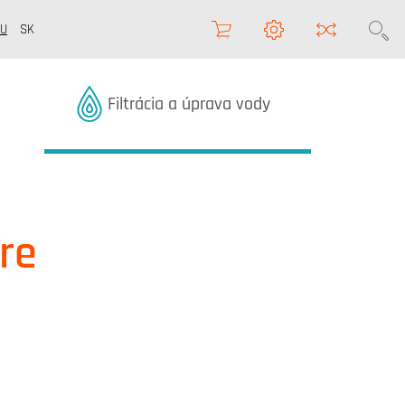
U
SK
Termékek kategóriából
Filtrácia a úprava vody
re