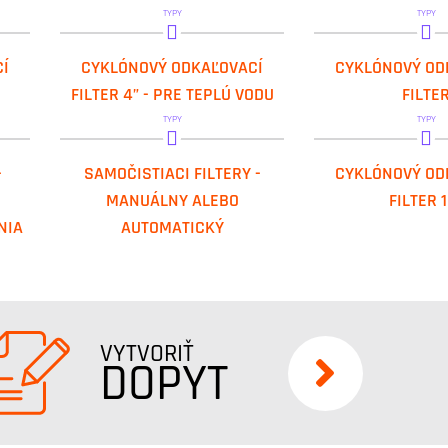
TYPY
TYPY
IVAR.NANOHOT
GEL.DEPURA CYCL
Í
CYKLÓNOVÝ ODKAĽOVACÍ
CYKLÓNOVÝ OD
GEL.DEPURA CYCL
FILTER 4” - PRE TEPLÚ VODU
FILTE
TYPY
TYPY
FG
IVAR.PRISLUSENSTVI
GEL.DEPURA CYCL
-
SAMOČISTIACI FILTERY -
CYKLÓNOVÝ OD
IVAR.SFAN
GEL.DEPURA CYCL
MANUÁLNY ALEBO
FILTER 
IVAR.SFGAR
NIA
AUTOMATICKÝ
IVAR.SFGPR
IVAR.SFPN
VYTVORIŤ
DOPYT