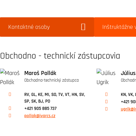
Kontaktné osoby
Inštruktážne 
Obchodno - technickí zástupcovia
Maroš Pollák
Július
Obchodno-technický zástupca
Obchodn
RV, GL, KE, MI, SO, TV, VT, HN, SV,
KN, VK, 
SP, SK, BJ, PO
+421 90
+421 905 885 737
ugrik@i
pollak@ivarcs.cz