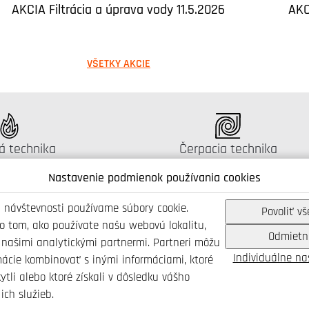
AKCIA Filtrácia a úprava vody 11.5.2026
AKC
VŠETKY AKCIE
gus:
Katalógus:
á technika
Čerpacia technika
Nastavenie podmienok používania cookies
 návštevnosti používame súbory cookie.
Povoliť vš
 o tom, ako používate našu webovú lokalitu,
Odmietn
Spojte se s námi
 našimi analytickými partnermi. Partneri môžu
Individuálne n
mácie kombinovať s inými informáciami, ktoré
ytli alebo ktoré získali v dôsledku vášho
ich služieb.
46 214 431
info@ivarsk.sk
Ochrana osobných údajov
Cookies