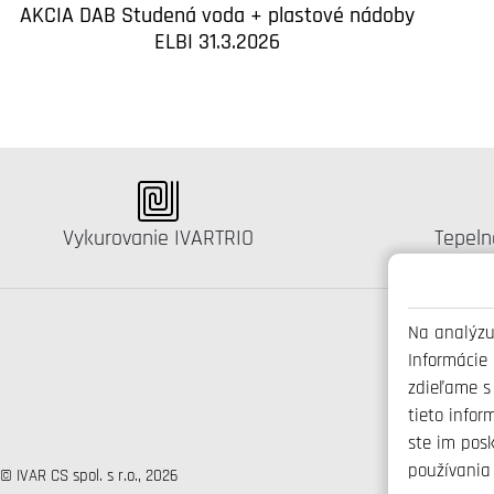
AKCIA DAB Studená voda + plastové nádoby
ELBI 31.3.2026
Katalógus:
Kataló
Vykurovanie IVARTRIO
Tepeln
Na analýzu
Informácie
zdieľame s
tieto infor
ste im posk
používania 
© IVAR CS spol. s r.o., 2026
+421 3