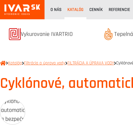
O NÁS
KATALÓG
CENNÍK
REFERENCIE
Termékek kategóriából
Terméke
Vykurovanie IVARTRIO
Tepelná
Katalóg
Filtrácia a úprava vody
FILTRÁCIA A ÚPRAVA VODY
Cyklónov
Cyklónové, automatick