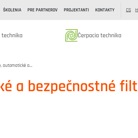
ŠKOLENIA
PRE PARTNEROV
PROJEKTANTI
KONTAKTY
CS
H
k kategóriából
Termékek kategóriából
 technika
Čerpacia technika
é, automatické a…
é a bezpečnostné filt