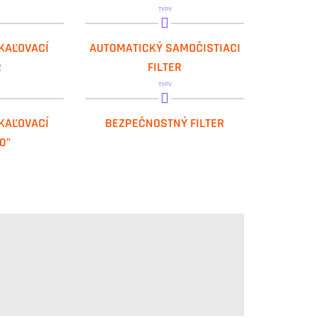
TYPY
ON 1000 SI
GEL.DEPURA AUTOMATIC
KAĽOVACÍ
AUTOMATICKÝ SAMOČISTIACI
ON 3000 SI
R
FILTER
TYPY
ON 1000 OX
GEL.WATER GUARD
KAĽOVACÍ
BEZPEČNOSTNÝ FILTER
ON 3000 OX
10”