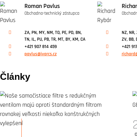
Roman Pavlus
Richa
Obchodno-technický zástupca
Obchodn
ZA, PN, MY, NM, TO, PE, PD, BN,
NZ, NR, 
TN, IL, PU, PB, TR, MT, BY, KM, CA
ZV, BB, 
+421 907 814 459
+421 917
pavlus@ivarcs.cz
richard@
Články