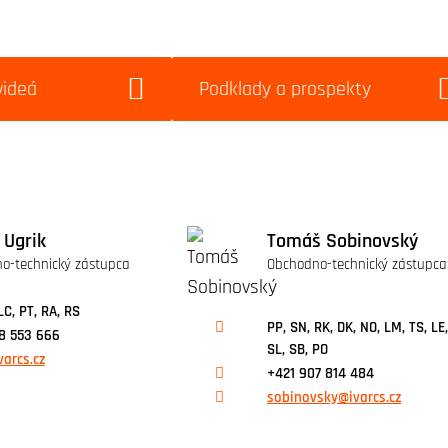
videá
Podklady a prospekty
 Ugrik
Tomáš Sobinovský
o-technický zástupca
Obchodno-technický zástupca
LC, PT, RA, RS
PP, SN, RK, DK, NO, LM, TS, LE,
8 553 666
SL, SB, PO
varcs.cz
+421 907 814 484
sobinovsky@ivarcs.cz