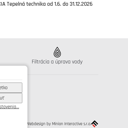
IA Tepelná technika od 1.6. do 31.12.2026
Katalógus:
Filtrácia a úprava vody
etko
uť
astavenia…
Webdesign by Minion Interactive s.r.o.