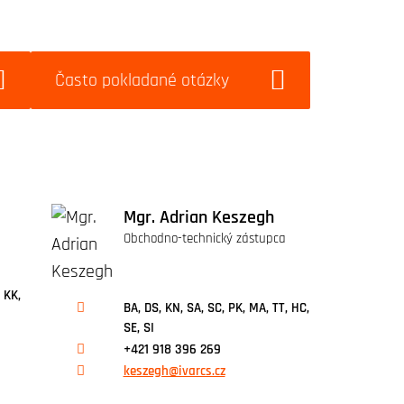
Často pokladané otázky
Mgr. Adrian Keszegh
Obchodno-technický zástupca
 KK,
BA, DS, KN, SA, SC, PK, MA, TT, HC,
SE, SI
+421 918 396 269
keszegh@ivarcs.cz