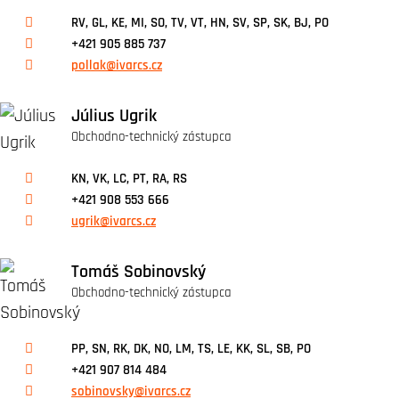
RV, GL, KE, MI, SO, TV, VT, HN, SV, SP, SK, BJ, PO
+421 905 885 737
pollak@ivarcs.cz
Július Ugrik
Obchodno-technický zástupca
KN, VK, LC, PT, RA, RS
+421 908 553 666
ugrik@ivarcs.cz
Tomáš Sobinovský
Obchodno-technický zástupca
PP, SN, RK, DK, NO, LM, TS, LE, KK, SL, SB, PO
+421 907 814 484
sobinovsky@ivarcs.cz