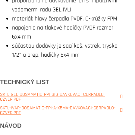
proporcionálne dávkovanie len s impulznými
vodomermi radu GEL.IVLI
materiál: hlavy čerpadla PVDF, O-krúžky FPM
napojenie na tlakové hadičky PVDF rozmer
6x4 mm
súčasťou dodávky je sací kôš, vstrek. tryska
1/2” a prep. hadičky 6x4 mm
TECHNICKÝ LIST
SKTL-GEL-DOSAMATIC-PPI-BIG-DAVKOVACI-CERPADLO-
CZVER.PDF
SKTL-IVAR-DOSAMATIC-PPI-A-X5MA-DAVKOVACI-CERPADLO-
CZVER.PDF
NÁVOD