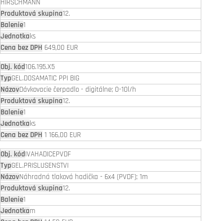
HIRSCHMANN
12.
1
ks
649,00 EUR
106.195.X5
GEL.DOSAMATIC PPI BIG
Dávkovacie čerpadlo - digitálne; 0-10l/h
12.
1
ks
1 166,00 EUR
IVAHADICEPVDF
GEL.PRISLUSENSTVI
Náhradná tlaková hadička - 6x4 (PVDF); 1m
12.
1
m