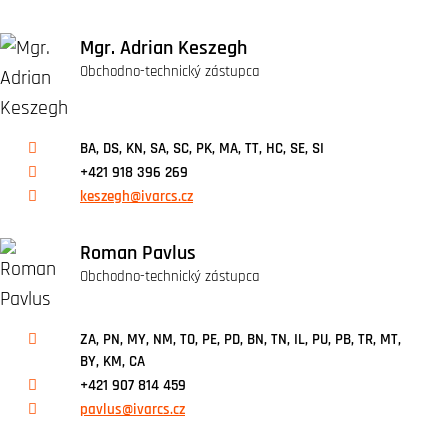
Mgr. Adrian Keszegh
Obchodno-technický zástupca
BA, DS, KN, SA, SC, PK, MA, TT, HC, SE, SI
+421 918 396 269
keszegh@ivarcs.cz
Roman Pavlus
Obchodno-technický zástupca
ZA, PN, MY, NM, TO, PE, PD, BN, TN, IL, PU, PB, TR, MT,
BY, KM, CA
+421 907 814 459
pavlus@ivarcs.cz