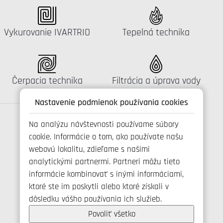
Katalógus:
Katalógus:
Vykurovanie IVARTRIO
Tepelná technika
Katalógus:
Katalógus:
Čerpacia technika
Filtrácia a úprava vody
Nastavenie podmienok používania cookies
Na analýzu návštevnosti používame súbory
cookie. Informácie o tom, ako používate našu
Spojte se s námi
webovú lokalitu, zdieľame s našimi
analytickými partnermi. Partneri môžu tieto
informácie kombinovať s inými informáciami,
ktoré ste im poskytli alebo ktoré získali v
+421 346 214 431
dôsledku vášho používania ich služieb.
info@ivarsk.sk
Ochrana osobných údajov
Povoliť všetko
Cookies