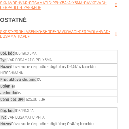
SKNAVOD-IVAR-DOSAMATIC-PPI-X5A-A-X5MA-DAVKOVACI-
CERPADLO-CZVER.PDF
OSTATNÉ
SKOST-PROHLASENI-O-SHODE-DAVKOVACI-CERPADLA-IVAR-
DOSAMATIC.PDF
106.191.X5MA
IVAR.DOSAMATIC PPI X5MA
Dávkovacie čerpadlo - digitálne; 0-1,5l/h; konektor
HIRSCHMANN
12.
1
ks
625,00 EUR
106.191.X5A
IVAR.DOSAMATIC PPI A
Dávkovacie čerpadlo - digitálne; 0-4l/h; konektor