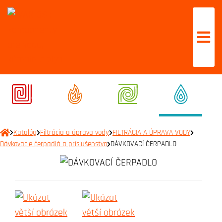
Katalóg
Filtrácia a úprava vody
FILTRÁCIA A ÚPRAVA VODY
Dávkovacie čerpadlá a príslušenstvo
DÁVKOVACÍ ČERPADLO