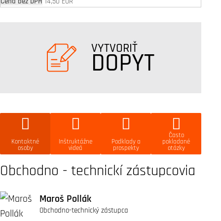
14,50 EUR
VYTVORIŤ
DOPYT
Často
Kontaktné
Inštruktážne
Podklady a
pokladané
osoby
videá
prospekty
otázky
Obchodno - technickí zástupcovia
Maroš Pollák
Obchodno-technický zástupca