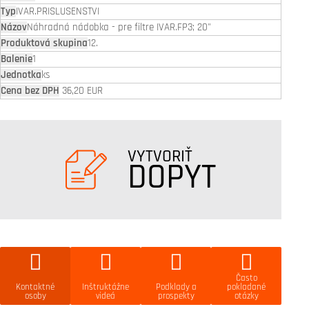
IVAR.PRISLUSENSTVI
Náhradná nádobka - pre filtre IVAR.FP3; 20"
12.
1
ks
36,20 EUR
VYTVORIŤ
DOPYT
Často
Kontaktné
Inštruktážne
Podklady a
pokladané
osoby
videá
prospekty
otázky