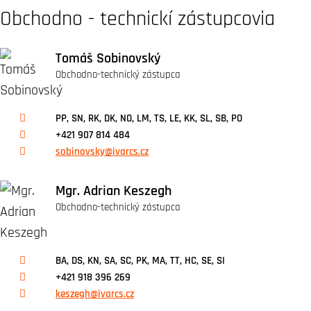
Obchodno - technickí zástupcovia
Tomáš Sobinovský
Obchodno-technický zástupca
PP, SN, RK, DK, NO, LM, TS, LE, KK, SL, SB, PO
+421 907 814 484
sobinovsky@ivarcs.cz
Mgr. Adrian Keszegh
Obchodno-technický zástupca
BA, DS, KN, SA, SC, PK, MA, TT, HC, SE, SI
+421 918 396 269
keszegh@ivarcs.cz