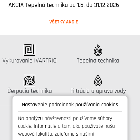
AKCIA Tepelná technika od 1.6. do 31.12.2026
VŠETKY AKCIE
Katalógus:
Katalógus:
Vykurovanie IVARTRIO
Tepelná technika
Katalógus:
Katalógus:
Čerpacia technika
Filtrácia a úprava vody
Nastavenie podmienok používania cookies
Na analýzu návštevnosti používame súbory
cookie. Informácie o tom, ako používate našu
Spojte se s námi
webovú lokalitu, zdieľame s našimi