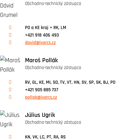
Obchodno-technický zástupca
PO a KE kraj + RK, LM
+421 918 406 493
david@ivarcs.cz
Maroš Pollák
Obchodno-technický zástupca
RV, GL, KE, MI, SO, TV, VT, HN, SV, SP, SK, BJ, PO
+421 905 885 737
pollak@ivarcs.cz
Július Ugrik
Obchodno-technický zástupca
KN, VK, LC, PT, RA, RS