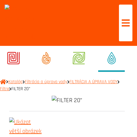
Katalóg
Filtrácia a úprava vody
FILTRÁCIA A ÚPRAVA VODY
Filtre
FILTER 20”