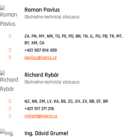
Roman Pavlus
Obchodno-technický zástupca
ZA, PN, MY, NM, TO, PE, PD, BN, TN, IL, PU, PB, TR, MT,
BY, KM, CA
+421 907 814 459
pavlus@ivarcs.cz
Richard Rybár
Obchodno-technický zástupca
NZ, NR, ZM, LV, KA, BS, ZC, ZH, ZV, BB, DT, BR
+421 917 271 216
richard@ivarcs.cz
Ing. Dávid Grumel