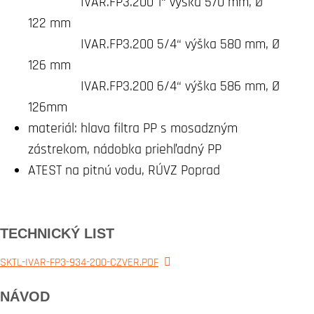
IVAR.FP3.200 1“ výška 570 mm, Ø
122 mm
IVAR.FP3.200 5/4“ výška 580 mm, Ø
126 mm
IVAR.FP3.200 6/4“ výška 586 mm, Ø
126mm
materiál: hlava filtra PP s mosadzným
zástrekom, nádobka priehľadný PP
ATEST na pitnú vodu, RÚVZ Poprad
TECHNICKÝ LIST
SKTL-IVAR-FP3-934-200-CZVER.PDF
NÁVOD