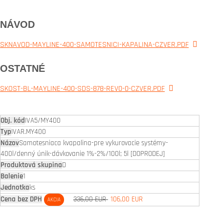
NÁVOD
SKNAVOD-MAYLINE-400-SAMOTESNICI-KAPALINA-CZVER.PDF
OSTATNÉ
SKOST-BL-MAYLINE-400-SDS-878-REV0-0-CZVER.PDF
IVA5/MY400
IVAR.MY400
Samotesniaca kvapalina-pre vykurovacie systémy-
400l/denný únik-dávkovanie 1%-2%/100l; 5l [DOPRODEJ]
D
1
ks
336,00 EUR
106,00 EUR
AKCIA