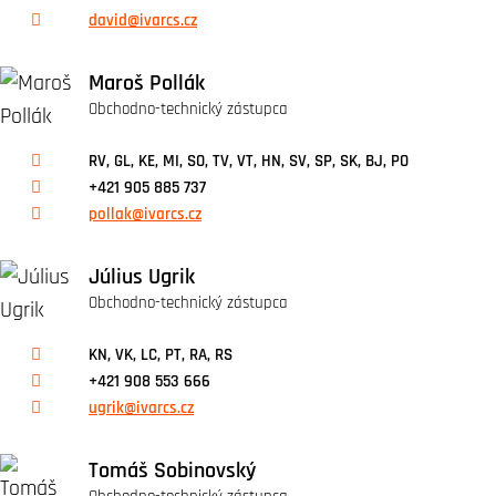
david@ivarcs.cz
Maroš Pollák
Obchodno-technický zástupca
RV, GL, KE, MI, SO, TV, VT, HN, SV, SP, SK, BJ, PO
+421 905 885 737
pollak@ivarcs.cz
Július Ugrik
Obchodno-technický zástupca
KN, VK, LC, PT, RA, RS
+421 908 553 666
ugrik@ivarcs.cz
Tomáš Sobinovský