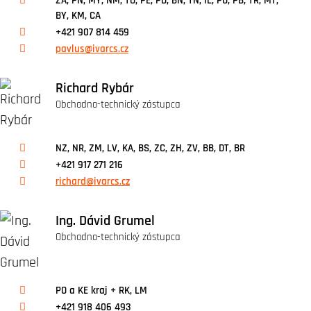
ZA, PN, MY, NM, TO, PE, PD, BN, TN, IL, PU, PB, TR, MT,
BY, KM, CA
+421 907 814 459
pavlus@ivarcs.cz
Richard Rybár
Obchodno-technický zástupca
NZ, NR, ZM, LV, KA, BS, ZC, ZH, ZV, BB, DT, BR
+421 917 271 216
richard@ivarcs.cz
Ing. Dávid Grumel
Obchodno-technický zástupca
PO a KE kraj + RK, LM
+421 918 406 493