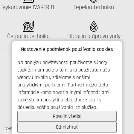
Katalógus:
Katalógus:
Vykurovanie IVARTRIO
Tepelná technika
Katalógus:
Katalógus:
Čerpacia technika
Filtrácia a úprava vody
Nastavenie podmienok používania cookies
Na analýzu návštevnosti používame súbory
cookie. Informácie o tom, ako používate našu
Spojte se s námi
webovú lokalitu, zdieľame s našimi
analytickými partnermi. Partneri môžu tieto
informácie kombinovať s inými informáciami,
ktoré ste im poskytli alebo ktoré získali v
+421 346 214 431
dôsledku vášho používania ich služieb.
info@ivarsk.sk
Ochrana osobných údajov
Povoliť všetko
Cookies
Odmietnuť
IVAR CS spol. s r.o., Velvarská 9, Podhořany, 277 51 Nelahozeves