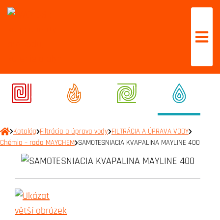
Katalóg
Filtrácia a úprava vody
FILTRÁCIA A ÚPRAVA VODY
Chémia – rada MAYCHEM
SAMOTESNIACIA KVAPALINA MAYLINE 400