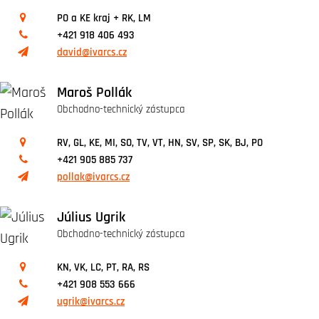
PO a KE kraj + RK, LM
+421 918 406 493
david@ivarcs.cz
Maroš Pollák
Obchodno-technický zástupca
RV, GL, KE, MI, SO, TV, VT, HN, SV, SP, SK, BJ, PO
+421 905 885 737
pollak@ivarcs.cz
Július Ugrik
Obchodno-technický zástupca
KN, VK, LC, PT, RA, RS
+421 908 553 666
ugrik@ivarcs.cz