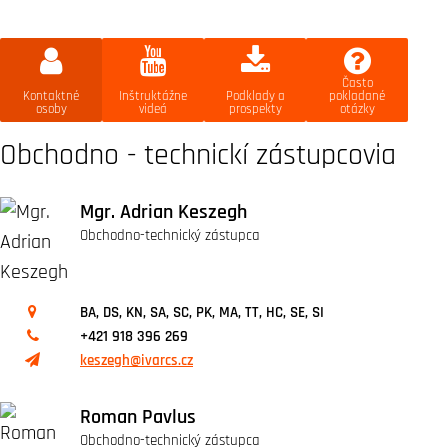
Často
Kontaktné
Inštruktážne
Podklady a
pokladané
osoby
videá
prospekty
otázky
Obchodno - technickí zástupcovia
Mgr. Adrian Keszegh
Obchodno-technický zástupca
BA, DS, KN, SA, SC, PK, MA, TT, HC, SE, SI
+421 918 396 269
keszegh@ivarcs.cz
Roman Pavlus
Obchodno-technický zástupca