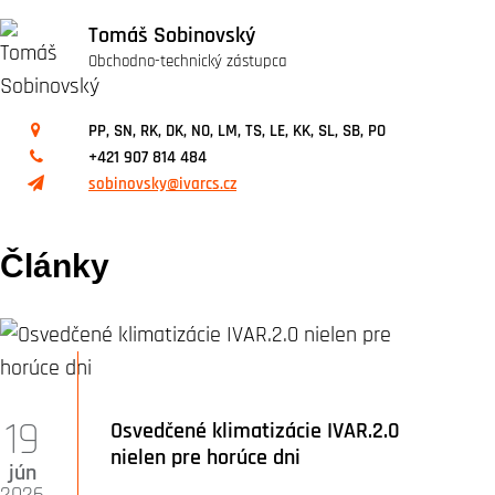
Tomáš Sobinovský
Obchodno-technický zástupca
PP, SN, RK, DK, NO, LM, TS, LE, KK, SL, SB, PO
+421 907 814 484
sobinovsky@ivarcs.cz
Články
19
Osvedčené klimatizácie IVAR.2.0
nielen pre horúce dni
jún
2026