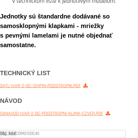
v technickom liste k jednotlivým modelom.
Jednotky sú štandardne dodávané so
samosklopnými klapkami - mriežky
s pevnými lamelami je nutné objednať
samostatne.
TECHNICKÝ LIST
SKTL-IVAR-2-0C-12HPIN-PODSTROPNI.PDF
NÁVOD
SKNAVOD-IVAR-2-0C-PODSTROPNI-KLIMA-CZVER.PDF
COMS12OC4II