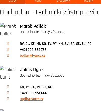
osoby
videá
prospekty
otázky
Obchodno - technickí zástupcovia
Maroš Pollák
Obchodno-technický zástupca
RV, GL, KE, MI, SO, TV, VT, HN, SV, SP, SK, BJ, PO
+421 905 885 737
pollak@ivarcs.cz
Július Ugrik
Obchodno-technický zástupca
KN, VK, LC, PT, RA, RS
+421 908 553 666
ugrik@ivarcs.cz