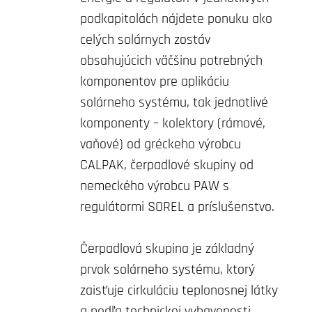
podkapitolách nájdete ponuku ako
celých solárnych zostáv
obsahujúcich väčšinu potrebných
komponentov pre aplikáciu
solárneho systému, tak jednotlivé
komponenty – kolektory (rámové,
vaňové) od gréckeho výrobcu
CALPAK, čerpadlové skupiny od
nemeckého výrobcu PAW s
regulátormi SOREL a príslušenstvo.
Čerpadlová skupina je základný
prvok solárneho systému, ktorý
zaisťuje cirkuláciu teplonosnej látky
a podľa technickej vybavenosti