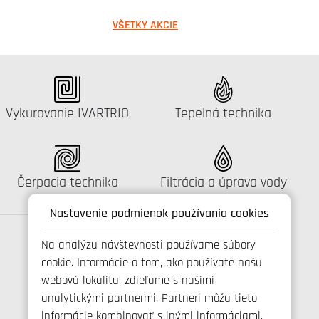
VŠETKY AKCIE
Katalógus:
Katalógus:
Vykurovanie IVARTRIO
Tepelná technika
Katalógus:
Katalógus:
Čerpacia technika
Filtrácia a úprava vody
Nastavenie podmienok používania cookies
Na analýzu návštevnosti používame súbory
cookie. Informácie o tom, ako používate našu
Spojte se s námi
webovú lokalitu, zdieľame s našimi
analytickými partnermi. Partneri môžu tieto
informácie kombinovať s inými informáciami,