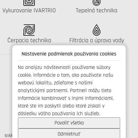
Katalógus:
Katalógus:
Vykurovanie IVARTRIO
Tepelná technika
Katalógus:
Katalógus:
Čerpacia technika
Filtrácia a úprava vody
Nastavenie podmienok používania cookies
Na analýzu návštevnosti používame súbory
cookie. Informácie o tom, ako používate našu
Spojte se s námi
webovú lokalitu, zdieľame s našimi
analytickými partnermi. Partneri môžu tieto
informácie kombinovať s inými informáciami,
ktoré ste im poskytli alebo ktoré získali v
+421 346 214 431
dôsledku vášho používania ich služieb.
info@ivarsk.sk
Ochrana osobných údajov
Povoliť všetko
Cookies
Odmietnuť
IVAR CS spol. s r.o., Velvarská 9, Podhořany, 277 51 Nelahozeves