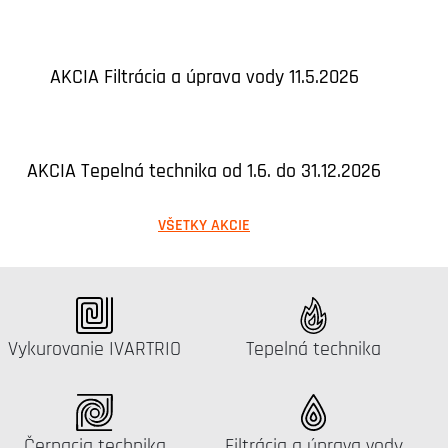
AKCIA Filtrácia a úprava vody 11.5.2026
AKCIA Tepelná technika od 1.6. do 31.12.2026
VŠETKY AKCIE
Katalógus:
Katalógus:
Vykurovanie IVARTRIO
Tepelná technika
Katalógus:
Katalógus:
Čerpacia technika
Filtrácia a úprava vody