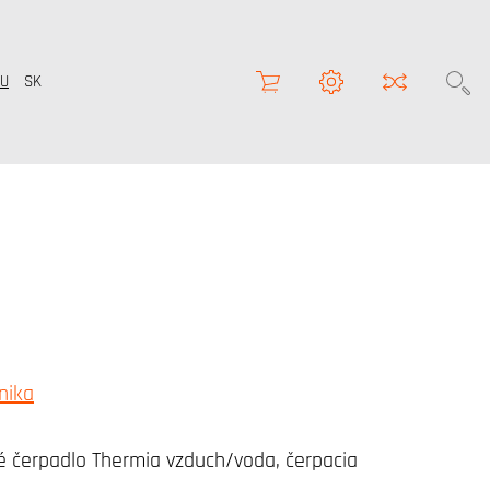
U
SK
nika
 čerpadlo Thermia vzduch/voda, čerpacia