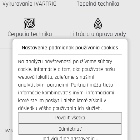
Katalógus:
Katalógus:
Vykurovanie IVARTRIO
Tepelná technika
Katalógus:
Katalógus:
Čerpacia technika
Filtrácia a úprava vody
Nastavenie podmienok používania cookies
Na analýzu návštevnosti používame súbory
cookie. Informácie o tom, ako používate našu
Spojte se s námi
webovú lokalitu, zdieľame s našimi
analytickými partnermi. Partneri môžu tieto
informácie kombinovať s inými informáciami,
ktoré ste im poskytli alebo ktoré získali v
+421 346 214 431
dôsledku vášho používania ich služieb.
info@ivarsk.sk
Ochrana osobných údajov
Povoliť všetko
Cookies
Odmietnuť
IVAR CS spol. s r.o., Velvarská 9, Podhořany, 277 51 Nelahozeves
IČO: 45276935 DIČ: CZ45276935
Individuálne nastavenia…