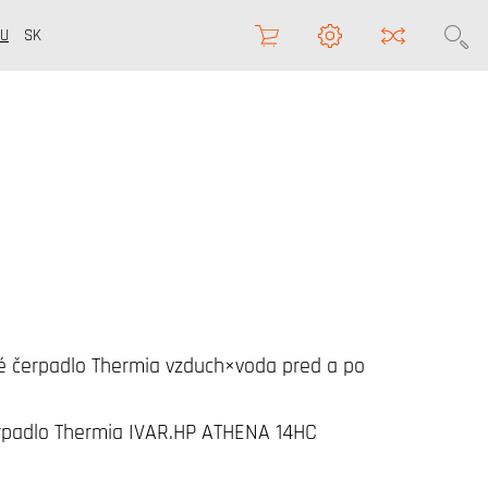
U
SK
é čerpadlo Thermia vzduch×voda pred a po
rpadlo Thermia IVAR.HP ATHENA 14HC