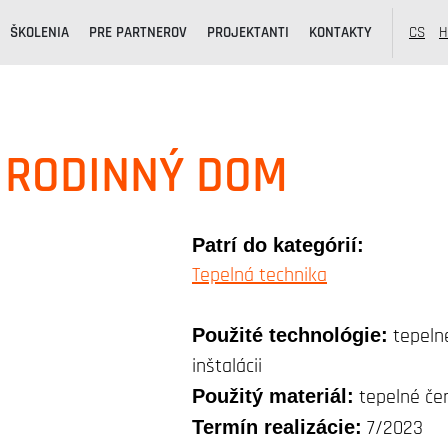
ŠKOLENIA
PRE PARTNEROV
PROJEKTANTI
KONTAKTY
CS
H
- RODINNÝ DOM
Patrí do kategórií:
Tepelná technika
Použité technológie:
tepeln
inštalácii
Použitý materiál:
tepelné če
Termín realizácie:
7/2023