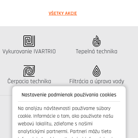
VŠETKY AKCIE
Katalógus:
Katalógus:
Vykurovanie IVARTRIO
Tepelná technika
Katalógus:
Katalógus:
Čerpacia technika
Filtrácia a úprava vody
Nastavenie podmienok používania cookies
Na analýzu návštevnosti používame súbory
cookie. Informácie o tom, ako používate našu
Spojte se s námi
webovú lokalitu, zdieľame s našimi
analytickými partnermi. Partneri môžu tieto