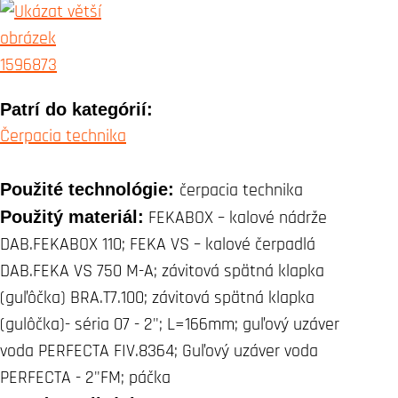
Patrí do kategórií:
Čerpacia technika
Použité technológie:
čerpacia technika
Použitý materiál:
FEKABOX – kalové nádrže
DAB.FEKABOX 110; FEKA VS – kalové čerpadlá
DAB.FEKA VS 750 M-A; závitová spätná klapka
(guľôčka) BRA.T7.100; závitová spätná klapka
(gulôčka)- séria 07 - 2"; L=166mm; guľový uzáver
voda PERFECTA FIV.8364; Guľový uzáver voda
PERFECTA - 2"FM; páčka