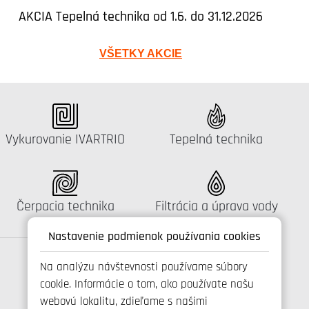
AKCIA Tepelná technika od 1.6. do 31.12.2026
VŠETKY AKCIE
Katalógus:
Katalógus:
Vykurovanie IVARTRIO
Tepelná technika
Katalógus:
Katalógus:
Čerpacia technika
Filtrácia a úprava vody
Nastavenie podmienok používania cookies
Na analýzu návštevnosti používame súbory
cookie. Informácie o tom, ako používate našu
Spojte se s námi
webovú lokalitu, zdieľame s našimi