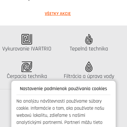
VŠETKY AKCIE
Katalógus:
Katalógus:
Vykurovanie IVARTRIO
Tepelná technika
Katalógus:
Katalógus:
Čerpacia technika
Filtrácia a úprava vody
Nastavenie podmienok používania cookies
Na analýzu návštevnosti používame súbory
cookie. Informácie o tom, ako používate našu
Spojte se s námi
webovú lokalitu, zdieľame s našimi
analytickými partnermi. Partneri môžu tieto