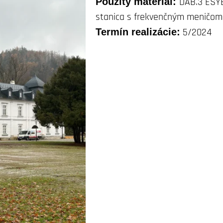
Použitý materiál:
DAB.3 ESYB
stanica s frekvenčným meničom
Termín realizácie:
5/2024