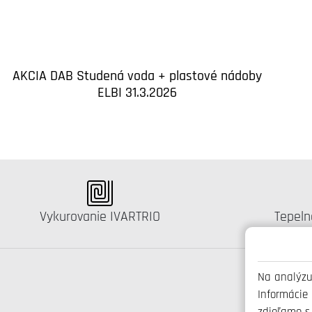
AKCIA DAB Studená voda + plastové nádoby
ELBI 31.3.2026
Katalógus:
Kataló
Vykurovanie IVARTRIO
Tepeln
Na analýzu
Informácie
zdieľame s