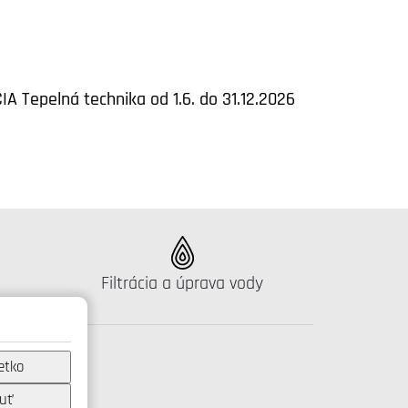
IA Tepelná technika od 1.6. do 31.12.2026
Katalógus:
Filtrácia a úprava vody
etko
uť