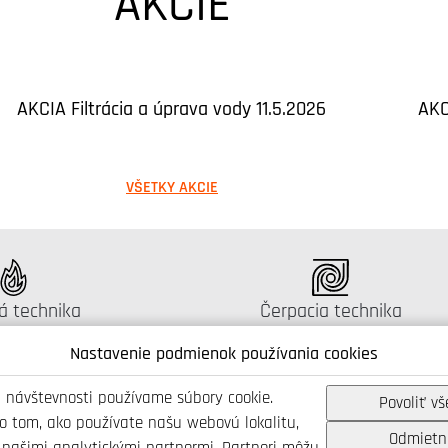
AKCIE
AKCIA Filtrácia a úprava vody 11.5.2026
AKC
VŠETKY AKCIE
gus:
Katalógus:
á technika
Čerpacia technika
Nastavenie podmienok používania cookies
 návštevnosti používame súbory cookie.
Povoliť vš
 o tom, ako používate našu webovú lokalitu,
Odmietn
Spojte se s námi
 našimi analytickými partnermi. Partneri môžu