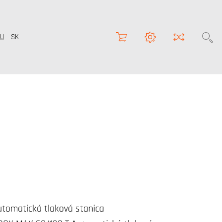
U
SK
tomatická tlaková stanica