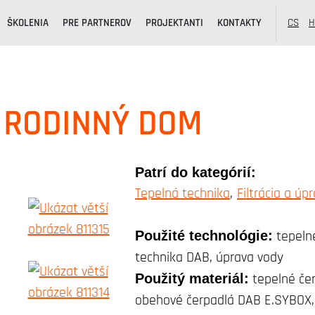
ŠKOLENIA
PRE PARTNEROV
PROJEKTANTI
KONTAKTY
CS
H
- RODINNÝ DOM
Patrí do kategórií:
Tepelná technika
Filtrácia a úp
Použité technológie:
tepelné
technika DAB, úprava vody
Použitý materiál:
tepelné če
obehové čerpadlá DAB E.SYBOX, 