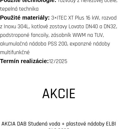
rozvody z nerezovej ocele,
tepelná technika
Použité materiály:
3×ITEC XT Plus 16 kW, rozvod
z Inoxu 304L, kotlové zostavy Lovato DN40 a DN32,
podstroponé fancoily, zásobník WWM na TUV,
akumulačná nádoba PSS 200, expanzné nádoby
multifunkčné
Termín realizácie:
12/2025
AKCIE
AKCIA DAB Studená voda + plastové nádoby ELBI