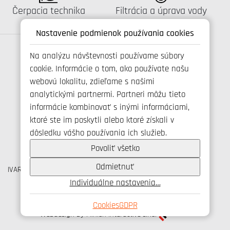
Katalógus:
Katalógus:
Čerpacia technika
Filtrácia a úprava vody
Nastavenie podmienok používania cookies
Na analýzu návštevnosti používame súbory
cookie. Informácie o tom, ako používate našu
Spojte se s námi
webovú lokalitu, zdieľame s našimi
analytickými partnermi. Partneri môžu tieto
informácie kombinovať s inými informáciami,
ktoré ste im poskytli alebo ktoré získali v
+421 346 214 431
dôsledku vášho používania ich služieb.
info@ivarsk.sk
Ochrana osobných údajov
Povoliť všetko
Cookies
Odmietnuť
IVAR CS spol. s r.o., Velvarská 9, Podhořany, 277 51 Nelahozeves
IČO: 45276935 DIČ: CZ45276935
Individuálne nastavenia…
© IVAR CS spol. s r.o., 2026
Cookies
GDPR
Webdesign by Minion Interactive s.r.o.