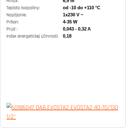
6,9 m
Hmax:
od -10 do +110 °C
Teplota kvapaliny:
1x230 V ~
Napájanie:
4-35 W
Príkon:
0,043 - 0,32 A
Prúd :
0,18
Index energetickej účinnosti: