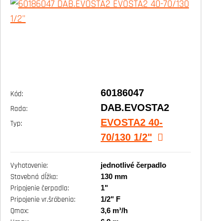
60186047
Kód:
DAB.EVOSTA2
Rada:
EVOSTA2 40-
Typ:
70/130 1/2"
jednotlivé čerpadlo
Vyhotovenie:
130 mm
Stavebná dĺžka:
1"
Pripojenie čerpadla:
1/2" F
Pripojenie vr.šróbenia:
3,6 m³/h
Qmax: