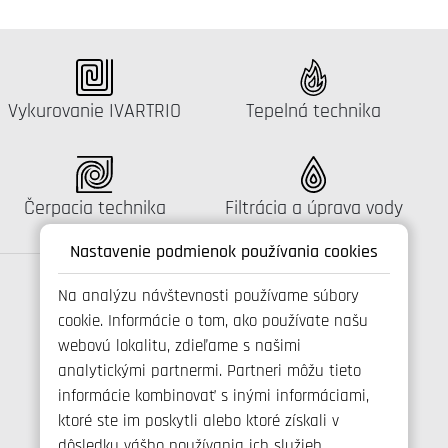
Katalógus:
Katalógus:
Vykurovanie IVARTRIO
Tepelná technika
Katalógus:
Katalógus:
Čerpacia technika
Filtrácia a úprava vody
Nastavenie podmienok používania cookies
Na analýzu návštevnosti používame súbory
cookie. Informácie o tom, ako používate našu
Spojte se s námi
webovú lokalitu, zdieľame s našimi
analytickými partnermi. Partneri môžu tieto
informácie kombinovať s inými informáciami,
ktoré ste im poskytli alebo ktoré získali v
+421 346 214 431
dôsledku vášho používania ich služieb.
info@ivarsk.sk