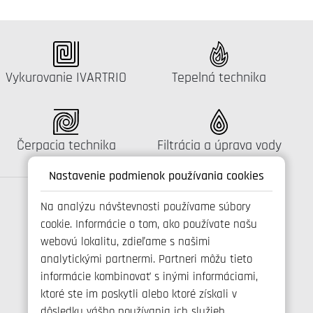
Katalógus:
Katalógus:
Vykurovanie IVARTRIO
Tepelná technika
Katalógus:
Katalógus:
Čerpacia technika
Filtrácia a úprava vody
Nastavenie podmienok používania cookies
Na analýzu návštevnosti používame súbory
cookie. Informácie o tom, ako používate našu
Spojte se s námi
webovú lokalitu, zdieľame s našimi
analytickými partnermi. Partneri môžu tieto
informácie kombinovať s inými informáciami,
ktoré ste im poskytli alebo ktoré získali v
+421 346 214 431
dôsledku vášho používania ich služieb.
info@ivarsk.sk