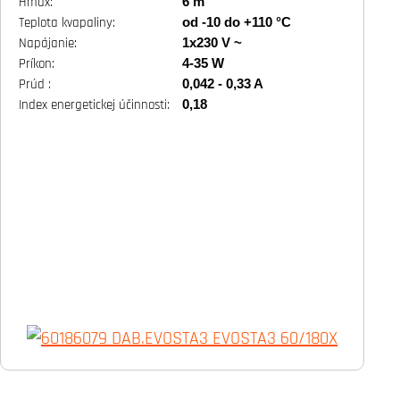
6 m
Hmax:
od -10 do +110 °C
Teplota kvapaliny:
1x230 V ~
Napájanie:
4-35 W
Príkon:
0,042 - 0,33 A
Prúd :
0,18
Index energetickej účinnosti: