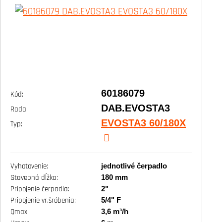
60186079
Kód:
DAB.EVOSTA3
Rada:
EVOSTA3 60/180X
Typ:
jednotlivé čerpadlo
Vyhotovenie:
180 mm
Stavebná dĺžka:
2"
Pripojenie čerpadla:
5/4" F
Pripojenie vr.šróbenia:
3,6 m³/h
Qmax: