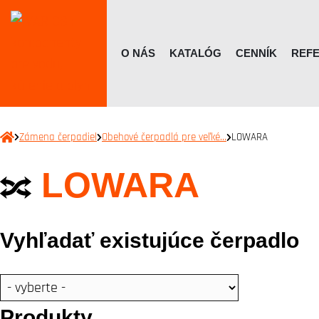
O NÁS
KATALÓG
CENNÍK
REFE
Zámena čerpadiel
Obehové čerpadlá pre veľké…
LOWARA
LOWARA
Vyhľadať existujúce čerpadlo
Produkty