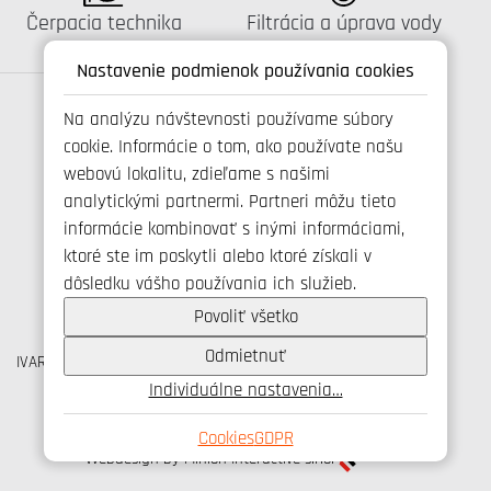
Katalógus:
Katalógus:
Čerpacia technika
Filtrácia a úprava vody
Nastavenie podmienok používania cookies
Na analýzu návštevnosti používame súbory
cookie. Informácie o tom, ako používate našu
Spojte se s námi
webovú lokalitu, zdieľame s našimi
analytickými partnermi. Partneri môžu tieto
informácie kombinovať s inými informáciami,
ktoré ste im poskytli alebo ktoré získali v
+421 346 214 431
dôsledku vášho používania ich služieb.
info@ivarsk.sk
Ochrana osobných údajov
Povoliť všetko
Cookies
Odmietnuť
IVAR CS spol. s r.o., Velvarská 9, Podhořany, 277 51 Nelahozeves
IČO: 45276935 DIČ: CZ45276935
Individuálne nastavenia…
© IVAR CS spol. s r.o., 2026
Cookies
GDPR
Webdesign by Minion Interactive s.r.o.