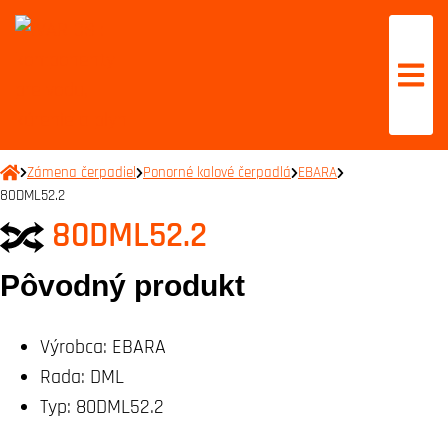
Zámena čerpadiel
Ponorné kalové čerpadlá
EBARA
80DML52.2
80DML52.2
Pôvodný produkt
Výrobca:
EBARA
Rada:
DML
Typ:
80DML52.2