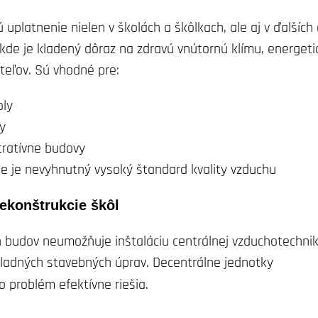
 uplatnenie nielen v školách a škôlkach, ale aj v ďalších
kde je kladený dôraz na zdravú vnútornú klímu, energeti
ateľov. Sú vhodné pre:
oly
y
tratívne budovy
e je nevyhnutný vysoký štandard kvality vzduchu
rekonštrukcie škôl
 budov neumožňuje inštaláciu centrálnej vzduchotechni
ladných stavebných úprav. Decentrálne jednotky
o problém efektívne riešia.