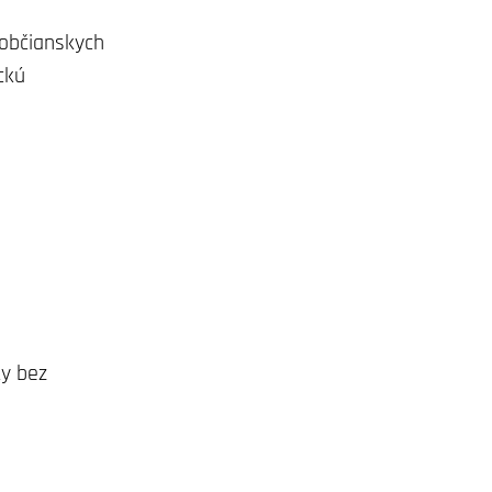
 občianskych
ckú
ky bez