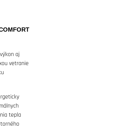
IRCOMFORT
výkon aj
xou vetranie
ku
rgeticky
imálnych
nia tepla
útorného