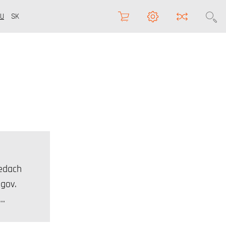
U
SK
iedach
ógov.
e…