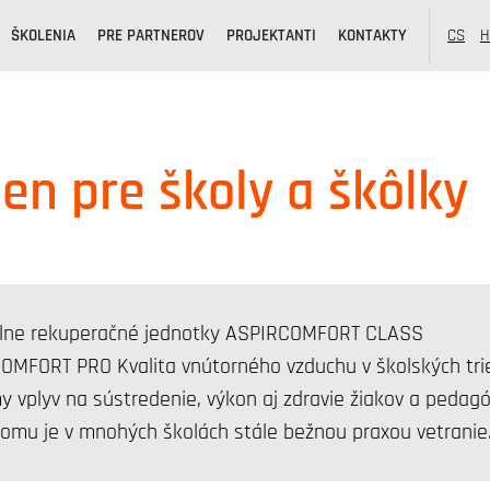
ŠKOLENIA
PRE PARTNEROV
PROJEKTANTI
KONTAKTY
CS
H
en pre školy a škôlky
lne rekuperačné jednotky ASPIRCOMFORT CLASS
OMFORT PRO Kvalita vnútorného vzduchu v školských tr
y vplyv na sústredenie, výkon aj zdravie žiakov a pedag
tomu je v mnohých školách stále bežnou praxou vetrani