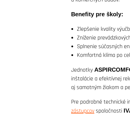
Benefity pre školy:
Zlepšenie kvality výu
Zníženie prevádzkovýc
Splnenie súčasných en
Komfortná klíma po cel
Jednotky
ASPIRCOMF
inštalácie a efektívnej r
aj samotným žiakom a p
Pre podrobné technické i
zástupcov
spoločnosti
IV