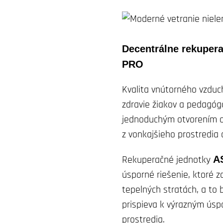
Decentrálne rekup
PRO
Kvalita vnútorného vzduc
zdravie žiakov a pedagóg
jednoduchým otvorením ok
z vonkajšieho prostredia
Rekuperačné jednotky
A
úsporné riešenie, ktoré z
tepelných stratách, a to
prispieva k výrazným úsp
prostredia.