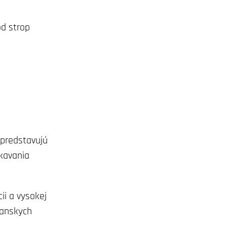
od strop
predstavujú
skavania
ii a vysokej
ianskych