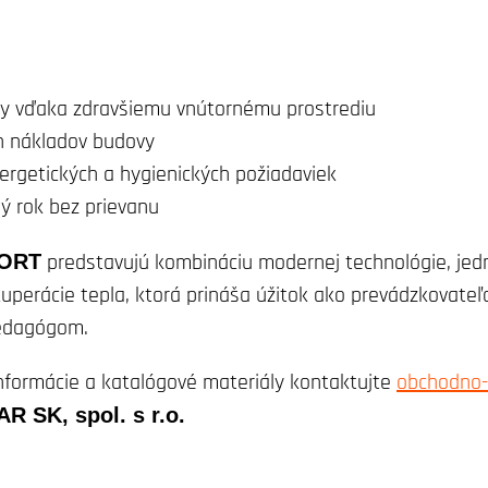
čby vďaka zdravšiemu vnútornému prostrediu
h nákladov budovy
ergetických a hygienických požiadaviek
ý rok bez prievanu
ORT
predstavujú kombináciu modernej technológie, jed
ekuperácie tepla, ktorá prináša úžitok ako prevádzkovateľ
edagógom.
nformácie a katalógové materiály kontaktujte
obchodno-
AR SK, spol. s r.o.