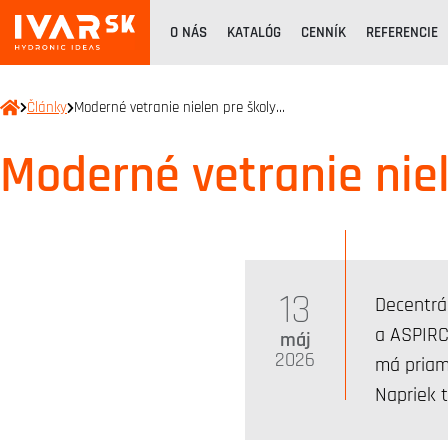
O NÁS
KATALÓG
CENNÍK
REFERENCIE
Články
Moderné vetranie nielen pre školy…
Moderné vetranie niel
13
Decentrá
a ASPIRC
máj
2026
má priam
Napriek 