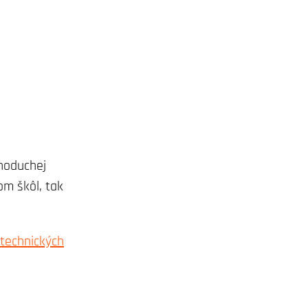
noduchej
om škôl, tak
technických