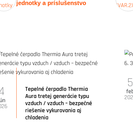
jednotky a príslušenstvo
4
Tepelné čerpadlo Thermia
fe
Aura tretej generácie typu
20
jún
vzduch / vzduch – bezpečné
026
riešenie vykurovania aj
chladenia