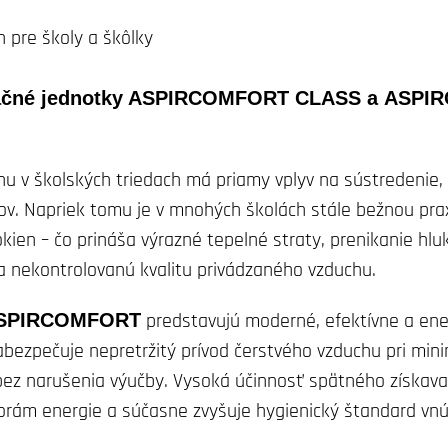
eračné jednotky ASPIRCOMFORT CLASS a ASP
hu v školských triedach má priamy vplyv na sústredenie, 
ov. Napriek tomu je v mnohých školách stále bežnou pra
ien – čo prináša výrazné tepelné straty, prenikanie hlu
 a nekontrolovanú kvalitu privádzaného vzduchu.
SPIRCOMFORT
predstavujú moderné, efektívne a ene
abezpečuje nepretržitý prívod čerstvého vzduchu pri min
 bez narušenia výučby. Vysoká účinnosť spätného získava
orám energie a súčasne zvyšuje hygienický štandard vn