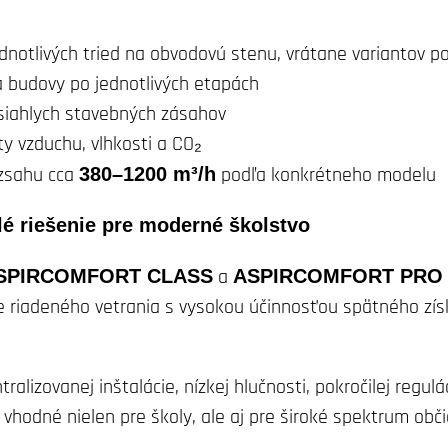
ednotlivých tried na obvodovú stenu, vrátane variantov p
 budovy po jednotlivých etapách
siahlych stavebných zásahov
ity vzduchu, vlhkosti a CO₂
ozsahu cca
380–1200 m³/h
podľa konkrétneho modelu
é riešenie pre moderné školstvo
SPIRCOMFORT CLASS
a
ASPIRCOMFORT PRO
ie riadeného vetrania s vysokou účinnosťou spätného zí
lizovanej inštalácie, nízkej hlučnosti, pokročilej regulác
ú vhodné nielen pre školy, ale aj pre široké spektrum obč