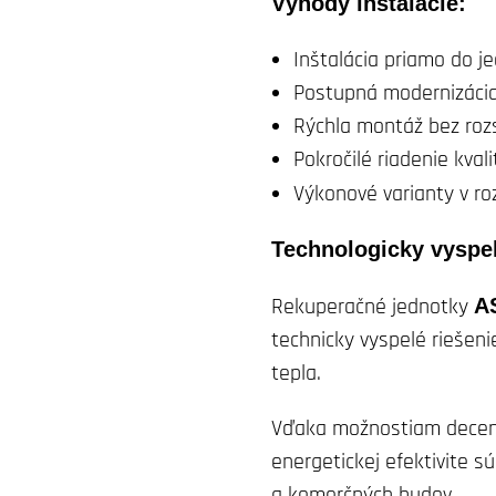
Výhody inštalácie:
Inštalácia priamo do j
Postupná modernizácia
Rýchla montáž bez roz
Pokročilé riadenie kval
Výkonové varianty v r
Technologicky vyspel
Rekuperačné jednotky
A
technicky vyspelé riešen
tepla.
Vďaka možnostiam decentra
energetickej efektivite s
a komerčných budov.