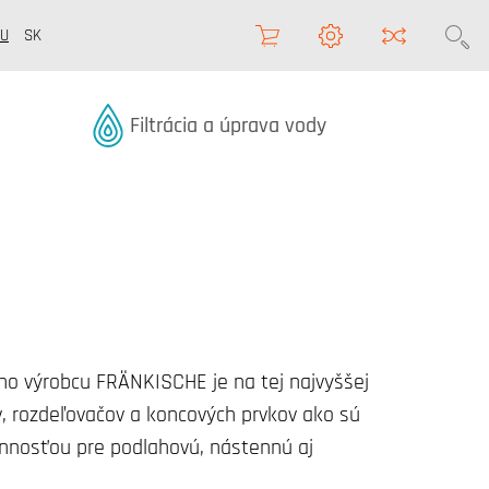
U
SK
Termékek kategóriából
Filtrácia a úprava vody
ého výrobcu FRÄNKISCHE je na tej najvyššej
, rozdeľovačov a koncových prvkov ako sú
činnosťou pre podlahovú, nástennú aj