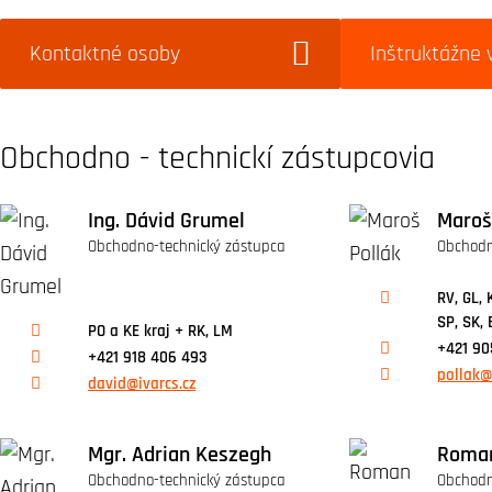
Kontaktné osoby
Inštruktážne 
Obchodno - technickí zástupcovia
Ing. Dávid Grumel
Maroš
Obchodno-technický zástupca
Obchodn
RV, GL, 
SP, SK, 
PO a KE kraj + RK, LM
+421 90
+421 918 406 493
pollak@
david@ivarcs.cz
Mgr. Adrian Keszegh
Roman
Obchodno-technický zástupca
Obchodn