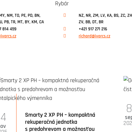
MY, NM, TO, PE, PD, BN,
NZ, NR, ZM, LV, KA, BS, ZC, ZH
PU, PB, TR, MT, BY, KM, CA
ZV, BB, DT, BR
7 814 459
+421 917 271 216
ivarcs.cz
richard@ivarcs.cz
14
Smarty 2 XP PH – kompaktná
se
rekuperačná jednotka
20
nov
s predohrevom a možnosťou
025