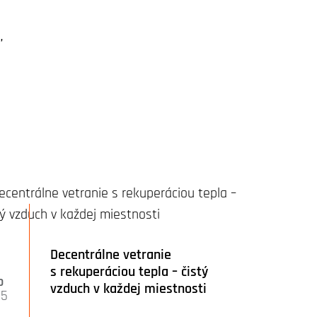
,
8
Decentrálne vetranie
s rekuperáciou tepla – čistý
p
vzduch v každej miestnosti
25