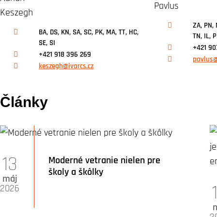
ZA, PN, 
BA, DS, KN, SA, SC, PK, MA, TT, HC,
TN, IL, 
SE, SI
+421 90
+421 918 396 269
pavlus@
keszegh@ivarcs.cz
Články
13
Moderné vetranie nielen pre
školy a škôlky
máj
2026
2