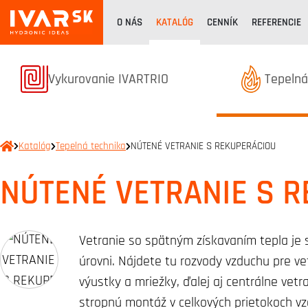
O NÁS
KATALÓG
CENNÍK
REFERENCIE
Termékek kategóriából
Terméke
Vykurovanie IVARTRIO
Tepelná
Katalóg
Tepelná technika
NÚTENÉ VETRANIE S REKUPERÁCIOU
NÚTENÉ VETRANIE S 
Vetranie so spätným získavaním tepla je 
úrovni. Nájdete tu rozvody vzduchu pre v
výustky a mriežky, ďalej aj centrálne ve
stropnú montáž v celkových prietokoch v