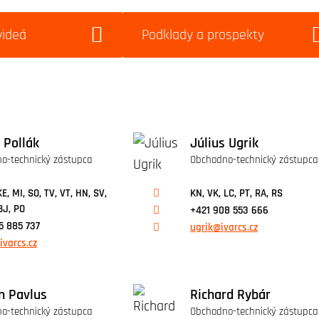
videá
Podklady a prospekty
 Pollák
Július Ugrik
o-technický zástupca
Obchodno-technický zástupca
KE, MI, SO, TV, VT, HN, SV,
KN, VK, LC, PT, RA, RS
BJ, PO
+421 908 553 666
5 885 737
ugrik@ivarcs.cz
ivarcs.cz
 Pavlus
Richard Rybár
o-technický zástupca
Obchodno-technický zástupca