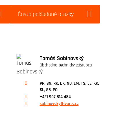
Často pokladané otázky
Tomáš Sobinovský
Obchodno-technický zástupca
PP, SN, RK, DK, NO, LM, TS, LE, KK,
SL, SB, PO
+421 907 814 484
sobinovsky@ivarcs.cz