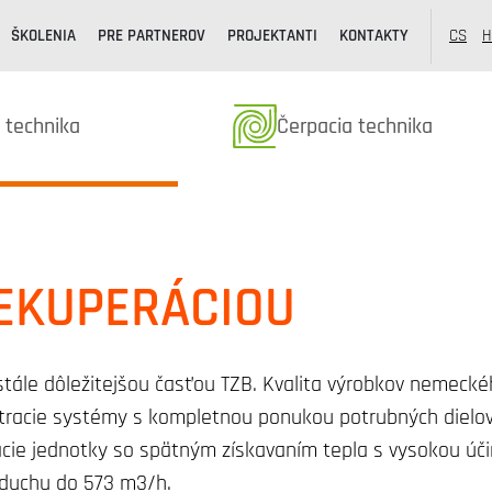
ŠKOLENIA
PRE PARTNEROV
PROJEKTANTI
KONTAKTY
CS
H
k kategóriából
Termékek kategóriából
 technika
Čerpacia technika
REKUPERÁCIOU
stále dôležitejšou časťou TZB. Kvalita výrobkov nemeck
etracie systémy s kompletnou ponukou potrubných dielov
tracie jednotky so spätným získavaním tepla s vysokou ú
zduchu do 573 m3/h.