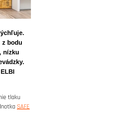
rýchľuje.
u z bodu
, nízku
evádzky.
 ELBI
ie tlaku
ednotka
SAFE