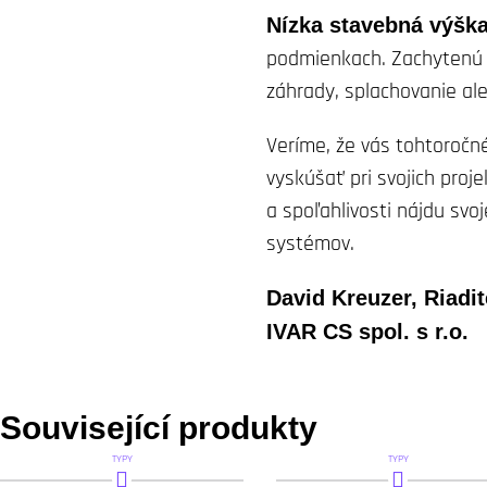
Nízka stavebná výšk
podmienkach. Zachytenú 
záhrady, splachovanie ale
Veríme, že vás tohtoročné
vyskúšať pri svojich proj
a spoľahlivosti nájdu svoj
systémov.
David Kreuzer, Riadit
IVAR CS spol. s r.o.
Související produkty
TYPY
TYPY