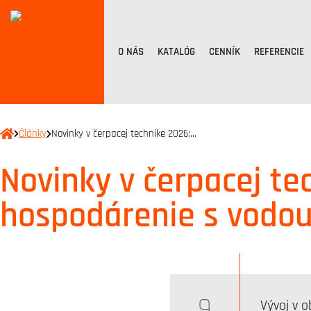
O NÁS
KATALÓG
CENNÍK
REFERENCIE
Články
Novinky v čerpacej technike 2026:…
Novinky v čerpacej te
hospodárenie s vodo
9
Vývoj v o