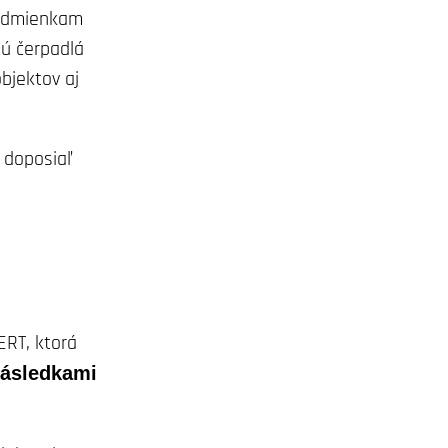
podmienkam
sú čerpadlá
bjektov aj
i doposiaľ
ERT, ktorá
následkami