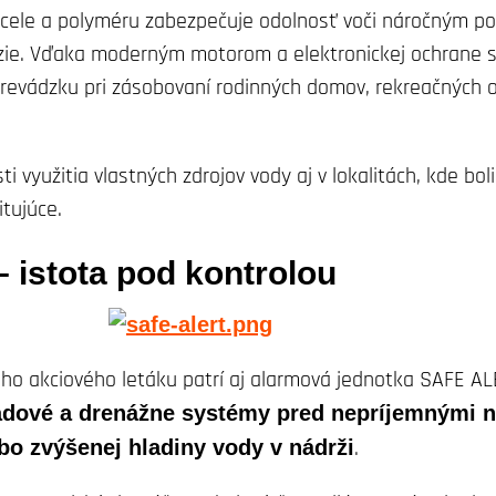
 ocele a polyméru zabezpečuje odolnosť voči náročným 
rózie. Vďaka moderným motorom a elektronickej ochrane 
revádzku pri zásobovaní rodinných domov, rekreačných o
 využitia vlastných zdrojov vody aj v lokalitách, kde bol
itujúce.
istota pod kontrolou
ho akciového letáku patrí aj alarmová jednotka SAFE AL
dové a drenážne systémy pred nepríjemnými 
bo zvýšenej hladiny vody v nádrži
.