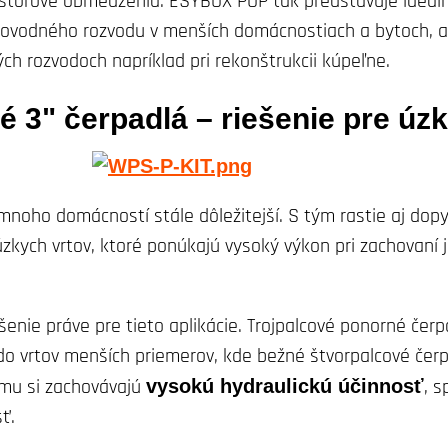
estorové obmedzenia. ESYBOX POP tak predstavuje ideáln
odovodného rozvodu v menších domácnostiach a bytoch, a
ých rozvodoch napríklad pri rekonštrukcii kúpeľne.
é 3" čerpadlá
–
riešenie pre úzk
 mnoho domácností stále dôležitejší. S tým rastie aj dop
zkych vrtov, ktoré ponúkajú vysoký výkon pri zachovaní
enie práve pre tieto aplikácie. Trojpalcové ponorné čerp
do vrtov menších priemerov, kde bežné štvorpalcové čerp
omu si zachovávajú
vysokú hydraulickú účinnosť
, s
ť.