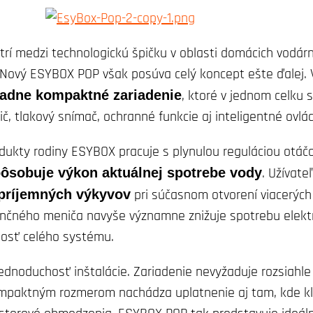
í medzi technologickú špičku v oblasti domácich vodárn
. Nový ESYBOX POP však posúva celý koncept ešte ďalej. 
adne kompaktné zariadenie
, ktoré v jednom celku 
č, tlakový snímač, ochranné funkcie aj inteligentné ovlá
ukty rodiny ESYBOX pracuje s plynulou reguláciou otáč
pôsobuje výkon aktuálnej spotrebe vody
. Užívate
epríjemných výkyvov
pri súčasnom otvorení viacerýc
enčného meniča navyše významne znižuje spotrebu elektr
tnosť celého systému.
jednoduchosť inštalácie. Zariadenie nevyžaduje rozsiahl
ompaktným rozmerom nachádza uplatnenie aj tam, kde kl