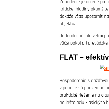
Zariadenie je určené pre
kritickej hladiny okamžit
dokáže včas upozorniť na 
objektu.
Jednoduché, ale veľmi pr
väčší pokoj pri prevádzke
FLAT – efektí
Hospodárenie s dažďovou
v ponuke sú podzemné nád
praktické riešenie na aku
na inštaláciu klasických h