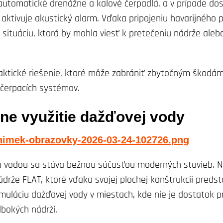
 automatické drenážne a kalové čerpadlá, a v prípade do
e aktivuje akustický alarm. Vďaka pripojeniu havarijného 
situáciu, ktorá by mohla viesť k pretečeniu nádrže aleb
aktické riešenie, ktoré môže zabrániť zbytočným škodám
 čerpacích systémov.
vne využitie dažďovej vody
 vodou sa stáva bežnou súčasťou moderných stavieb. 
rže FLAT, ktoré vďaka svojej plochej konštrukcii predst
muláciu dažďovej vody v miestach, kde nie je dostatok p
lbokých nádrží.