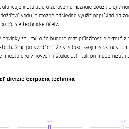
a
uľahčuje inštaláciu a zároveň umožňuje použitie aj v ná
dažďovú vodu je možné následne využiť napríklad na za
bo ďalšie technické účely.
 novinky zaujmú a že budete mať príležitosť niektoré z 
ektoch. Sme presvedčení, že si vďaka svojim vlastnostiam
e miesto ako v nových inštaláciách, tak pri modernizácii 
eľ divízie čerpacia technika
TYPY
TYPY