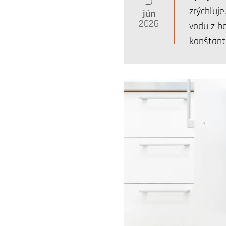
zrýchľuje
jún
2026
vodu z bo
konštantn