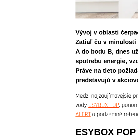
Vývoj v oblasti čerp
Zatiaľ čo v minulost
A do bodu B, dnes uží
spotrebu energie, vz
Práve na tieto požia
predstavujú v akciov
Medzi najzaujímavejšie p
vody
ESYBOX POP
, ponor
ALERT
a podzemné reten
ESYBOX POP –