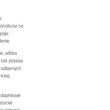
í
Výrobcovi sa
spája
danie.
ok, vďaka
ľ tak získava
h odberných
ickej
e doplnkové
asické