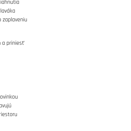
siahnutia
plaváka
o zaplaveniu
 a priniesť
Novinkou
avujú
riestoru