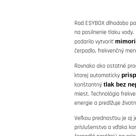
Rad ESYBOX dlhodobo patr
na posilnenie tlaku vody
podarilo vytvoriť
mimori
čerpadlo, frekvenčný meni
Rovnako ako ostatné prod
ktorej automaticky
pris
konštantný
tlak bez n
miest. Technológia frekv
energie a predlžuje živo
Veľkou prednosťou je aj 
príslušenstvo a vďaka k