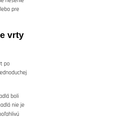
e riešenie
lebo pre
e vrty
yt po
 jednoduchej
adlá boli
adlá nie je
poľahlivú