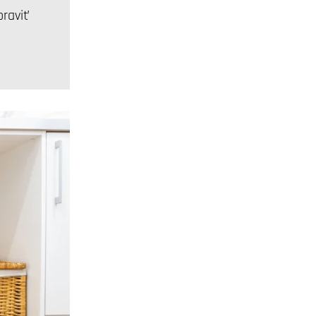
praviť