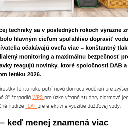
acej techniky sa v posledných rokoch výrazne z
i bolo hlavným cieľom spoľahlivo dopraviť vod
vatelia očakávajú oveľa viac – konštantný tlak
dialený monitoring a maximálnu bezpečnosť pr
davky reagujú novinky, ktoré spoločnosti DAB a
om letáku 2026.
rírastky tohto roku patrí nová domáca vodáreň pre zvýšen
né 3" čerpadlá
WPS
pre úzke vŕtané studne, alarmová j
čné nádrže
FLAT
pre efektívne využitie dažďovej vody.
 keď menej znamená viac