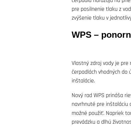
čerpadlá narážajú na pri
pre posilnenie tlaku z v
zvýšenie tlaku v jednotliv
WPS – ponorn
Vlastný zdroj vody je pre
čerpadlách vhodných do ú
inštalácie.
Nový rad WPS prináša rieš
navrhnuté pre inštaláciu 
možné použiť. Napriek t
prevádzku a dlhú životnos