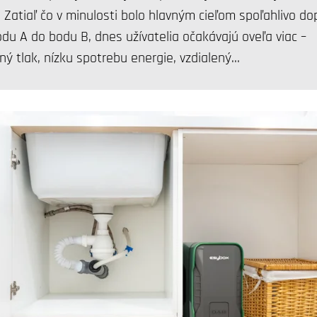
. Zatiaľ čo v minulosti bolo hlavným cieľom spoľahlivo do
du A do bodu B, dnes užívatelia očakávajú oveľa viac –
ý tlak, nízku spotrebu energie, vzdialený…