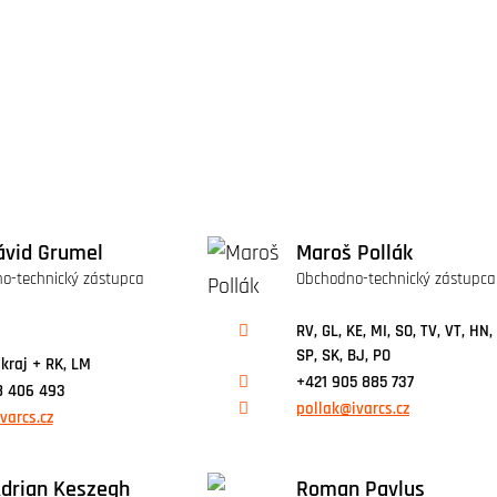
ávid Grumel
Maroš Pollák
o-technický zástupca
Obchodno-technický zástupca
RV, GL, KE, MI, SO, TV, VT, HN,
SP, SK, BJ, PO
kraj + RK, LM
+421 905 885 737
8 406 493
pollak@ivarcs.cz
varcs.cz
Adrian Keszegh
Roman Pavlus