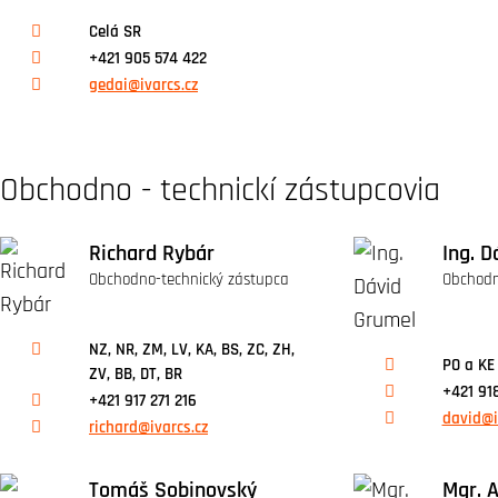
Celá SR
+421 905 574 422
gedai@ivarcs.cz
Obchodno - technickí zástupcovia
Richard Rybár
Ing. D
Obchodno-technický zástupca
Obchodn
NZ, NR, ZM, LV, KA, BS, ZC, ZH,
PO a KE 
ZV, BB, DT, BR
+421 91
+421 917 271 216
david@i
richard@ivarcs.cz
Tomáš Sobinovský
Mgr. 