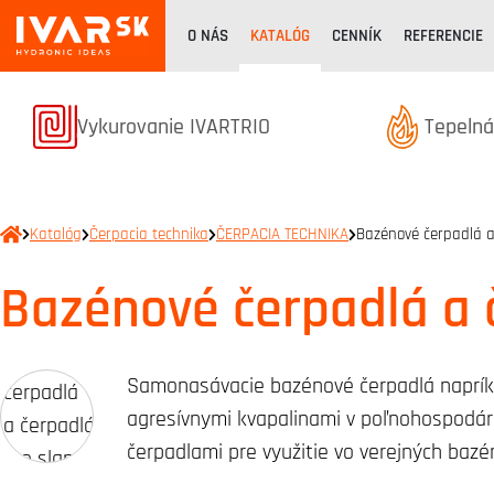
O NÁS
KATALÓG
CENNÍK
REFERENCIE
Termékek kategóriából
Terméke
Vykurovanie IVARTRIO
Tepelná
Katalóg
Čerpacia technika
ČERPACIA TECHNIKA
Bazénové čerpadlá a
Bazénové čerpadlá a 
Samonasávacie bazénové čerpadlá napríkl
agresívnymi kvapalinami v poľnohospodárst
čerpadlami pre využitie vo verejných bazé