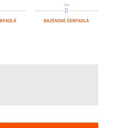
TYPY
OVER
DAB.EUROCOM SP
ERPADLÁ
BAZÉNOVÉ ČERPADLÁ
DAB.JETCOM SP