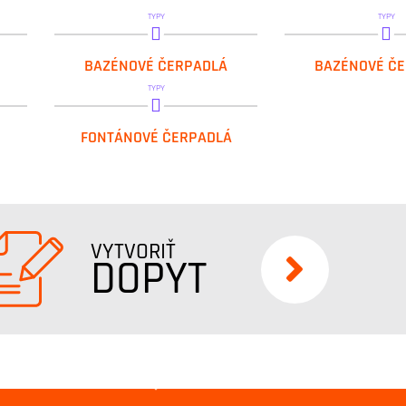
TYPY
TYPY
DAB.EUROPRO HF
DAB.EUROC
BAZÉNOVÉ ČERPADLÁ
BAZÉNOVÉ Č
TYPY
DAB.NOVAPOND
FONTÁNOVÉ ČERPADLÁ
VYTVORIŤ
DOPYT