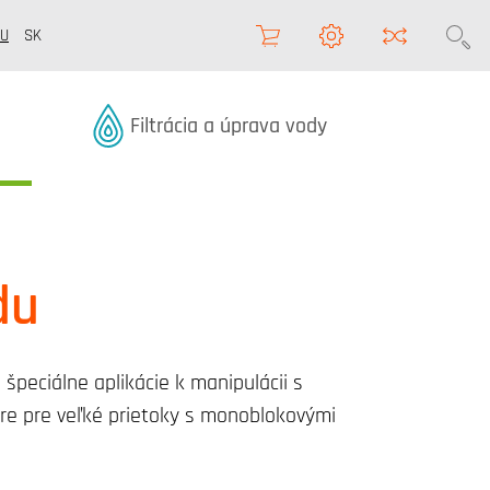
U
SK
Termékek kategóriából
Filtrácia a úprava vody
du
eciálne aplikácie k manipulácii s
ltre pre veľké prietoky s monoblokovými