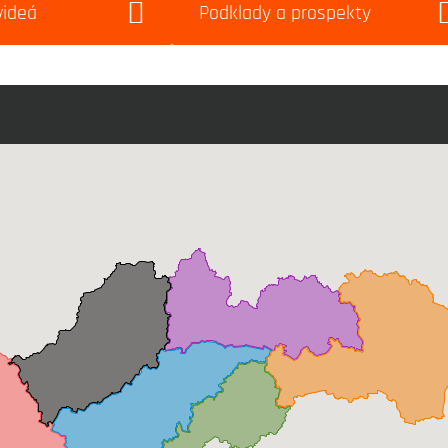
videá
Podklady a prospekty