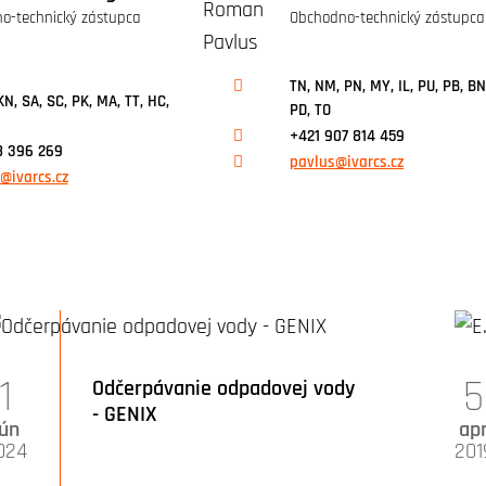
o-technický zástupca
Obchodno-technický zástupca
TN, NM, PN, MY, IL, PU, PB, BN
KN, SA, SC, PK, MA, TT, HC,
PD, TO
+421 907 814 459
8 396 269
pavlus@ivarcs.cz
@ivarcs.cz
1
5
Odčerpávanie odpadovej vody
- GENIX
jún
ap
024
201