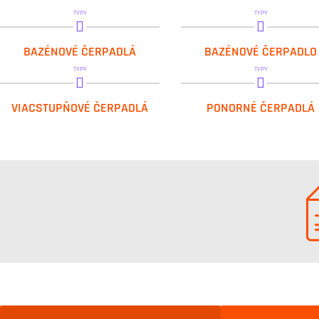
TYPY
TYPY
DAB.EUROSWIM
DAB.E.SWIM
BAZÉNOVÉ ČERPADLÁ
BAZÉNOVÉ ČERPADLO
TYPY
TYPY
DAB.MULTI 4 SW
DAB.NOVA SALT W
VIACSTUPŇOVÉ ČERPADLÁ
PONORNÉ ČERPADLÁ