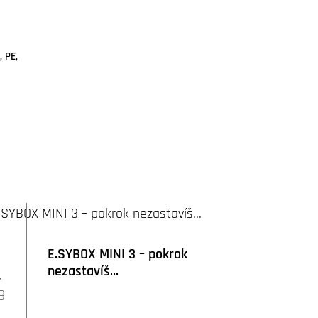
, PE,
E.SYBOX MINI 3 – pokrok
nezastavíš…
r
9