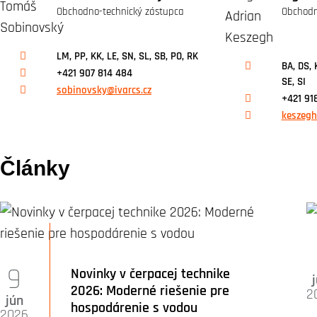
Obchodno-technický zástupca
Obchodn
LM, PP, KK, LE, SN, SL, SB, PO, RK
BA, DS, 
+421 907 814 484
SE, SI
sobinovsky@ivarcs.cz
+421 91
keszegh
Články
9
Novinky v čerpacej technike
2026: Moderné riešenie pre
2
jún
hospodárenie s vodou
2026