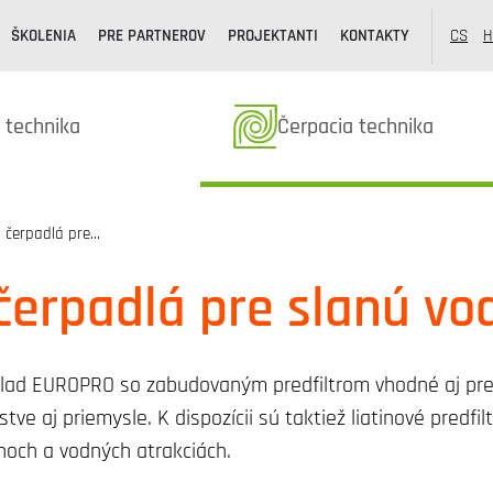
ŠKOLENIA
PRE PARTNEROV
PROJEKTANTI
KONTAKTY
CS
H
k kategóriából
Termékek kategóriából
 technika
Čerpacia technika
 čerpadlá pre…
čerpadlá pre slanú vo
ad EUROPRO so zabudovaným predfiltrom vhodné aj pre šp
ve aj priemysle. K dispozícii sú taktiež liatinové predfi
noch a vodných atrakciách.