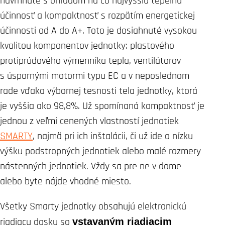
navrhnuté s ohľadom na čo najvyššiu tepelnú
účinnosť a kompaktnosť s rozpätím energetickej
účinnosti od A do A+. Toto je dosiahnuté vysokou
kvalitou komponentov jednotky: plastového
protiprúdového výmenníka tepla, ventilátorov
s úspornými motormi typu EC a v neposlednom
rade vďaka výbornej tesnosti tela jednotky, ktorá
je vyššia ako 98,8%. Už spomínaná kompaktnosť je
jednou z veľmi cenených vlastností jednotiek
SMARTY
, najmä pri ich inštalácii, či už ide o nízku
výšku podstropných jednotiek alebo malé rozmery
nástenných jednotiek. Vždy sa pre ne v dome
alebo byte nájde vhodné miesto.
Všetky Smarty jednotky obsahujú elektronickú
riadiacu dosku so
vstavaným riadiacim