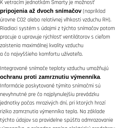
K vetracím jednotkám Smarty je možnosť
pripojenia až dvoch snímačov
(napríklad
úrovne CO2 alebo relatívnej vlhkosti vzduchu RH).
Riadiaci systém s údajmi z týchto snímačov potom
pracuje a upravuje rýchlosť ventilátorov s cieľom
zaistenia maximálnej kvality vzduchu
a čo najvyššieho komfortu užívateľa.
Integrované snímače teploty vzduchu umožňujú
ochranu proti zamrznutiu výmenníka
.
Informácie poskytované týmito snímačmi sú
nevyhnutné pre čo najplynulejšiu prevádzku
jednotky počas mrazivých dní, pri ktorých hrozí
riziko zamrznutia výmenníka tepla. Na základe
týchto údajov sa pravidelne spúšťa odmrazovanie