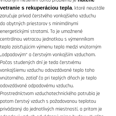
vetranie s rekuperáciou tepla
, ktoré neustále
zaručuje prívod čerstvého vonkajšieho vzduchu
do obytných priestorov s minimálnymi
energetickými stratami. To je umožnené
centrálnou vetracou jednotkou s výmenníkom
tepla zaisťujúcim výmenu tepla medzi vnútorným
„odpadovým“ a čerstvým vonkajším vzduchom.
Počas studených dní je teda čerstvému ​​
vonkajšiemu vzduchu odovzdávané teplo toho
vnútorného, ​​zatiaľ čo pri teplých dňoch je teplo
odovzdávané odpadovému vzduchu.
Prostredníctvom vzduchotechnického potrubia je
potom čerstvý vzduch s požadovanou teplotou
privádzaný do jednotlivých miestností, a pritom je