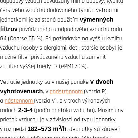
odpadový vzduch odvádzaný mimo budovy. Kvalita
čerstvého vzduchu dodávaného týmito vetracími
jednotkami je zaistená použitím
výmenných
filtrov
privádzaného a odpadového vzduchu radu
G4 (Coarse 65 %). Pri požiadavke na vyššiu kvalitu
vzduchu (osoby s alergiami, deti, staršie osoby) je
možné filter privádzaného vzduchu zameniť
za filter vyššej triedy F7 (ePM1 70%).
Vetracie jednotky sú v našej ponuke
v dvoch
vyhotoveniach
, v
podstropnom
(verzia P)
a
nástennom
(verzia V), a v troch výkonových
radoch
2-3-4
(podľa prietoku vzduchu). Maximálny
prietok vzduchu je v závislosti od typu jednotky
3
v rozmedzí
182–573 m
/h
. Jednotky sú zároveň