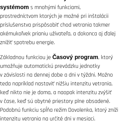
systémom
s mnohými funkciami,
prostredníctvom ktorých je možné pri inštalácii
príslušenstva prispôsobiť chod vetrania takmer
akémukoľvek prianiu užívateľa, a dokonca aj ďalej
znížiť spotrebu energie.
Základnou funkciou je
Časový program
, ktorý
umožňuje automatickú prevádzku jednotky
v závislosti na dennej dobe a dni v týždni. Možno
teda napríklad nastaviť nižšiu intenzitu vetrania,
keď nikto nie je doma, a naopak intenzitu zvýšiť
v čase, keď sú obytné priestory plne obsadené.
Podobnú funkciu spĺňa režim Dovolenka, ktorý zníži
intenzitu vetrania na určité dni v mesiaci.