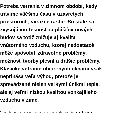
Potreba vetrania v zimnom období, kedy
trávime väčšinu času v uzavretých
priestoroch, výrazne rastie. So stále sa
zvyšujúcou tesnosťou plášťov nových
budov sa totiž znižuje aj kvalita
vnútorného vzduchu, ktorej nedostatok
môže spôsobiť zdravotné problémy,
možnosť tvorby plesní a ďalšie problémy.
Klasické vetranie otvorenými oknami však
neprináša veľa výhod, pretože je
sprevádzané nielen veľkými únikmi tepla,
ale aj veľmi nízkou kvalitou vonkajšieho
vzduchu v zime.
Vhodným riešením tohto problému je
nútené