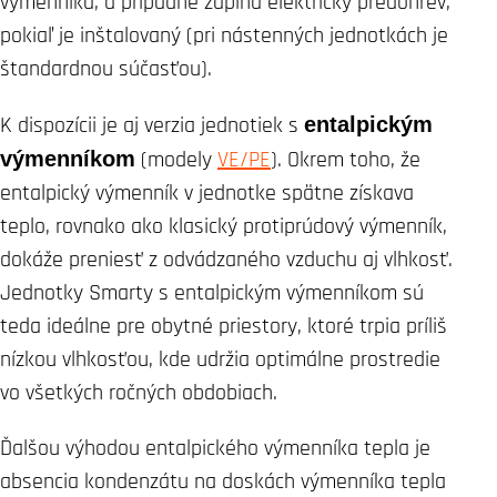
výmenníka, a prípadne zapína elektrický predohrev,
pokiaľ je inštalovaný (pri nástenných jednotkách je
štandardnou súčasťou).
K dispozícii je aj verzia jednotiek s
entalpickým
výmenníkom
(modely
VE/PE
). Okrem toho, že
entalpický výmenník v jednotke spätne získava
teplo, rovnako ako klasický protiprúdový výmenník,
dokáže preniesť z odvádzaného vzduchu aj vlhkosť.
Jednotky Smarty s entalpickým výmenníkom sú
teda ideálne pre obytné priestory, ktoré trpia príliš
nízkou vlhkosťou, kde udržia optimálne prostredie
vo všetkých ročných obdobiach.
Ďalšou výhodou entalpického výmenníka tepla je
absencia kondenzátu na doskách výmenníka tepla