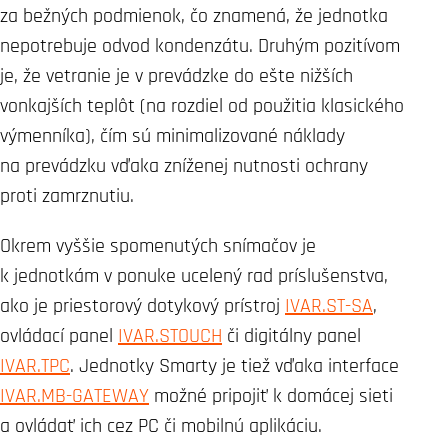
za bežných podmienok, čo znamená, že jednotka
nepotrebuje odvod kondenzátu. Druhým pozitívom
je, že vetranie je v prevádzke do ešte nižších
vonkajších teplôt (na rozdiel od použitia klasického
výmenníka), čím sú minimalizované náklady
na prevádzku vďaka zníženej nutnosti ochrany
proti zamrznutiu.
Okrem vyššie spomenutých snímačov je
k jednotkám v ponuke ucelený rad príslušenstva,
ako je priestorový dotykový prístroj
IVAR.ST-SA
,
ovládací panel
IVAR.STOUCH
či digitálny panel
IVAR.TPC
. Jednotky Smarty je tiež vďaka interface
IVAR.MB-GATEWAY
možné pripojiť k domácej sieti
a ovládať ich cez PC či mobilnú aplikáciu.