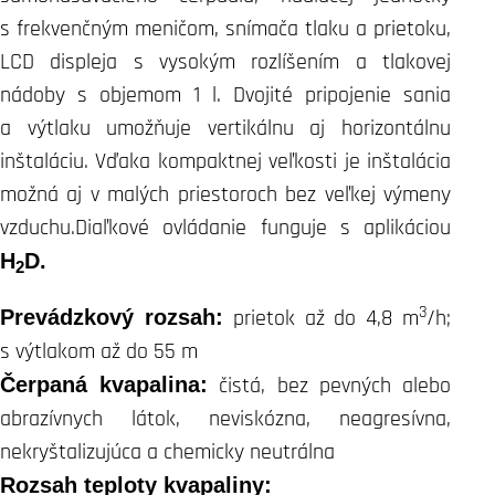
s frekvenčným meničom, snímača tlaku a prietoku,
LCD displeja s vysokým rozlíšením a tlakovej
nádoby s objemom 1 l. Dvojité pripojenie sania
a výtlaku umožňuje vertikálnu aj horizontálnu
inštaláciu. Vďaka kompaktnej veľkosti je inštalácia
možná aj v malých priestoroch bez veľkej výmeny
vzduchu.Diaľkové ovládanie funguje s aplikáciou
H
D.
2
3
Prevádzkový rozsah:
prietok až do 4,8 m
/h;
s výtlakom až do 55 m
Čerpaná kvapalina:
čistá, bez pevných alebo
abrazívnych látok, neviskózna, neagresívna,
nekryštalizujúca a chemicky neutrálna
Rozsah teploty kvapaliny: