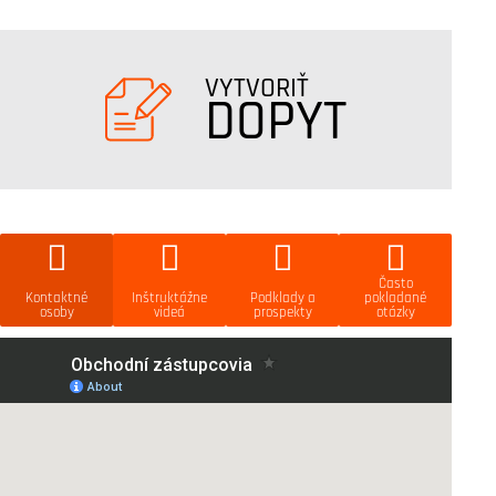
VYTVORIŤ
DOPYT
Často
Kontaktné
Inštruktážne
Podklady a
pokladané
osoby
videá
prospekty
otázky