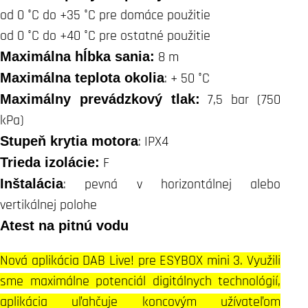
od 0 °C do +35 °C pre domáce použitie
od 0 °C do +40 °C pre ostatné použitie
Maximálna hĺbka sania:
8 m
Maximálna teplota okolia
: + 50 °C
Maximálny prevádzkový tlak:
7,5 bar (750
kPa)
Stupeň krytia motora
: IPX4
Trieda izolácie:
F
Inštalácia
: pevná v horizontálnej alebo
vertikálnej polohe
Atest na pitnú vodu
Nová aplikácia DAB Live! pre ESYBOX mini 3. Využili
sme maximálne potenciál digitálnych technológií,
aplikácia uľahčuje koncovým užívateľom