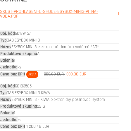
SKOST-PROHLASENI-O-SHODE-ESYBOX-MINI3-PITNA-
VODA.PDF
60179457
DAB.ESYBOX MINI 3
ESYBOX MINI 3 elektronická domáca vodáreň *AD*
A
1
ks
989,00 EUR
690,00 EUR
AKCIA
60183505
DAB.ESYBOX MINI 3 KIWA
ESYBOX MINI 3 - KIWA elektronický posilňovací systém
22-S
1
ks
1 200,48 EUR