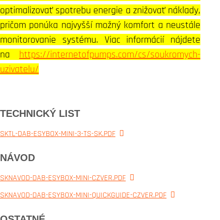
optimalizovať spotrebu energie a znižovať náklady,
pričom ponúka najvyšší možný komfort a neustále
monitorovanie systému. Viac informácií nájdete
na
https://internetofpumps.com/cs/soukromych-
uzivatelu/
TECHNICKÝ LIST
SKTL-DAB-ESYBOX-MINI-3-TS-SK.PDF
NÁVOD
SKNAVOD-DAB-ESYBOX-MINI-CZVER.PDF
SKNAVOD-DAB-ESYBOX-MINI-QUICKGUIDE-CZVER.PDF
OSTATNÉ