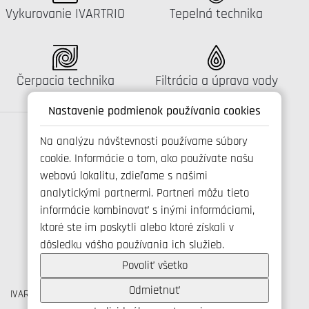
Katalógus:
Katalógus:
Vykurovanie IVARTRIO
Tepelná technika
Katalógus:
Katalógus:
Čerpacia technika
Filtrácia a úprava vody
Nastavenie podmienok používania cookies
Na analýzu návštevnosti používame súbory
cookie. Informácie o tom, ako používate našu
Spojte se s námi
webovú lokalitu, zdieľame s našimi
analytickými partnermi. Partneri môžu tieto
informácie kombinovať s inými informáciami,
ktoré ste im poskytli alebo ktoré získali v
+421 346 214 431
dôsledku vášho používania ich služieb.
info@ivarsk.sk
Ochrana osobných údajov
Povoliť všetko
Cookies
Odmietnuť
IVAR CS spol. s r.o., Velvarská 9, Podhořany, 277 51 Nelahozeves