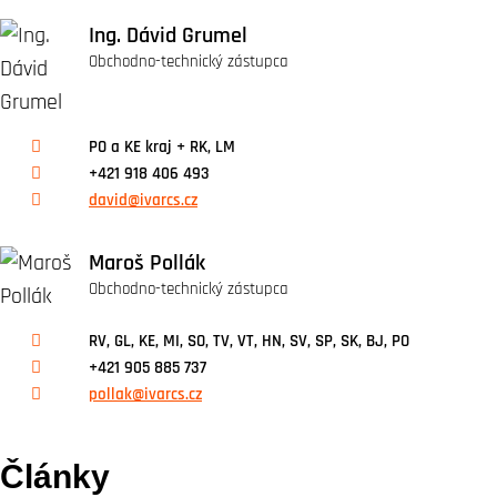
Ing. Dávid Grumel
Obchodno-technický zástupca
PO a KE kraj + RK, LM
+421 918 406 493
david@ivarcs.cz
Maroš Pollák
Obchodno-technický zástupca
RV, GL, KE, MI, SO, TV, VT, HN, SV, SP, SK, BJ, PO
+421 905 885 737
pollak@ivarcs.cz
Články