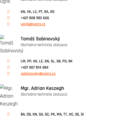
KN, VK, LC, PT, RA, RS
+421 908 553 666
ugrik@ivarcs.cz
Tomáš Sobinovský
Obchodno-technický zástupca
LM, PP, KK, LE, SN, SL, SB, PO, RK
+421 907 814 484
sobinovsky@ivarcs.cz
Mgr. Adrian Keszegh
Obchodno-technický zástupca
BA, DS, KN, SA, SC, PK, MA, TT, HC, SE, SI