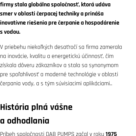
firmy stala globálna spoločnosť, ktorá udáva
smer v oblasti čerpacej techniky a prináša
inovatívne riešenia pre čerpanie a hospodárenie
s vodou.
V priebehu niekoľkých desaťročí sa firma zamerala
na inovácie, kvalitu a energetickú účinnosť, čím
získala dôveru zákazníkov a stala sa synonymom
pre spoľahlivosť a moderné technológie v oblasti
čerpania vody, a s tým súvisiacimi aplikáciami..
História plná vášne
a odhodlania
Príbeh spoločnosti DAB PUMPS začal v roku
1975