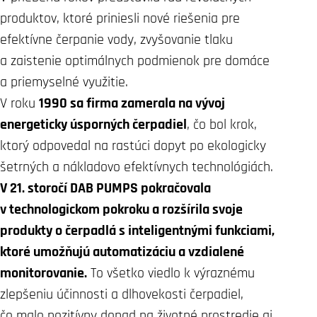
produktov, ktoré priniesli nové riešenia pre
efektívne čerpanie vody, zvyšovanie tlaku
a zaistenie optimálnych podmienok pre domáce
a priemyselné využitie.
V roku
1990 sa firma zamerala na vývoj
energeticky úsporných čerpadiel
, čo bol krok,
ktorý odpovedal na rastúci dopyt po ekologicky
šetrných a nákladovo efektívnych technológiách.
V 21. storočí DAB PUMPS pokračovala
v technologickom pokroku a rozšírila svoje
produkty o čerpadlá s inteligentnými funkciami,
ktoré umožňujú automatizáciu a vzdialené
monitorovanie.
To všetko viedlo k výraznému
zlepšeniu účinnosti a dlhovekosti čerpadiel,
čo malo pozitívny dopad na životné prostredie aj