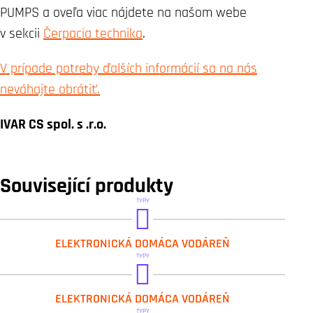
PUMPS a oveľa viac nájdete na našom webe
v sekcii
Čerpacia technika
.
V prípade potreby ďalších informácií sa na nás
neváhajte obrátiť.
IVAR CS spol. s .r.o.
Související produkty
TYPY
DAB.ESYBOX
ELEKTRONICKÁ DOMÁCA VODÁREŇ
DAB.ESYBOX KIWA
TYPY
DAB.ESYBOX MINI 3
ELEKTRONICKÁ DOMÁCA VODÁREŇ
DAB.ESYBOX MINI 3 KIWA
TYPY