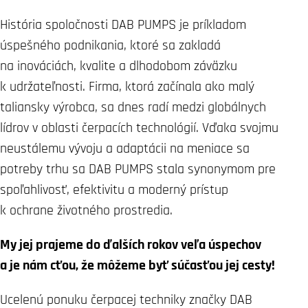
História spoločnosti DAB PUMPS je príkladom
úspešného podnikania, ktoré sa zakladá
na inováciách, kvalite a dlhodobom záväzku
k udržateľnosti. Firma, ktorá začínala ako malý
taliansky výrobca, sa dnes radí medzi globálnych
lídrov v oblasti čerpacích technológií. Vďaka svojmu
neustálemu vývoju a adaptácii na meniace sa
potreby trhu sa DAB PUMPS stala synonymom pre
spoľahlivosť, efektivitu a moderný prístup
k ochrane životného prostredia.
My jej prajeme do ďalších rokov veľa úspechov
a je nám cťou, že môžeme byť súčasťou jej cesty!
Ucelenú ponuku čerpacej techniky značky DAB