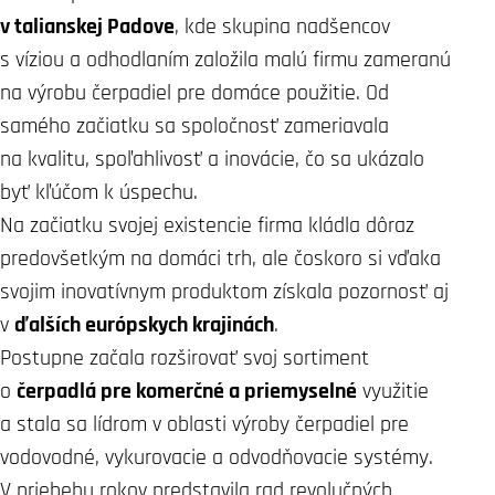
v talianskej Padove
, kde skupina nadšencov
s víziou a odhodlaním založila malú firmu zameranú
na výrobu čerpadiel pre domáce použitie. Od
samého začiatku sa spoločnosť zameriavala
na kvalitu, spoľahlivosť a inovácie, čo sa ukázalo
byť kľúčom k úspechu.
Na začiatku svojej existencie firma kládla dôraz
predovšetkým na domáci trh, ale čoskoro si vďaka
svojim inovatívnym produktom získala pozornosť aj
v
ďalších európskych krajinách
.
Postupne začala rozširovať svoj sortiment
o
čerpadlá pre komerčné a priemyselné
využitie
a stala sa lídrom v oblasti výroby čerpadiel pre
vodovodné, vykurovacie a odvodňovacie systémy.
V priebehu rokov predstavila rad revolučných