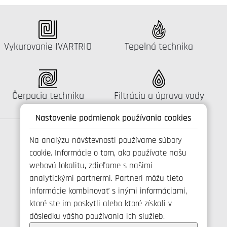
Katalógus:
Katalógus:
Vykurovanie IVARTRIO
Tepelná technika
Katalógus:
Katalógus:
Čerpacia technika
Filtrácia a úprava vody
Nastavenie podmienok používania cookies
Na analýzu návštevnosti používame súbory
cookie. Informácie o tom, ako používate našu
Spojte se s námi
webovú lokalitu, zdieľame s našimi
analytickými partnermi. Partneri môžu tieto
informácie kombinovať s inými informáciami,
ktoré ste im poskytli alebo ktoré získali v
+421 346 214 431
dôsledku vášho používania ich služieb.
info@ivarsk.sk