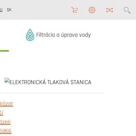
U
SK
Termékek kategóriából
Filtrácia a úprava vody