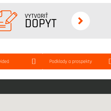
VYTVORIŤ
DOPYT
videá
Podklady a prospekty