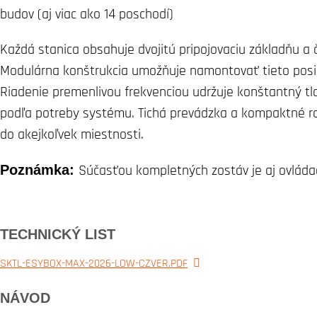
budov (aj viac ako 14 poschodí)
Každá stanica obsahuje dvojitú pripojovaciu základňu a 
Modulárna konštrukcia umožňuje namontovať tieto posilň
Riadenie premenlivou frekvenciou udržuje konštantný t
podľa potreby systému. Tichá prevádzka a kompaktné r
do akejkoľvek miestnosti.
Poznámka:
Súčasťou kompletných zostáv je aj ovládac
TECHNICKÝ LIST
SKTL-ESYBOX-MAX-2026-LOW-CZVER.PDF
NÁVOD