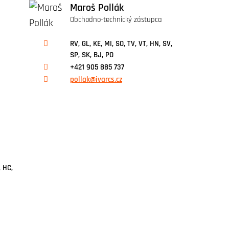
Maroš Pollák
Obchodno-technický zástupca
RV, GL, KE, MI, SO, TV, VT, HN, SV,
SP, SK, BJ, PO
+421 905 885 737
pollak@ivarcs.cz
, HC,