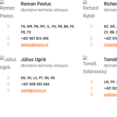
Roman Pavlus
Richa
Obchodno-technický zástupca
Obchodn
TN, NM, PN, MY, IL, PU, PB, BN, PE,
NZ, NR, 
PD, TO
ZV, BB, 
+421 907 814 459
+421 917
pavlus@ivarcs.cz
richard@
Július Ugrik
Tomáš
Obchodno-technický zástupca
Obchodn
KN, VK, LC, PT, RA, RS
LM, PP, 
+421 908 553 666
+421 90
ugrik@ivarcs.cz
sobinov