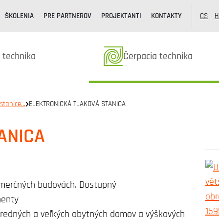
ŠKOLENIA
PRE PARTNEROV
PROJEKTANTI
KONTAKTY
CS
H
k kategóriából
Termékek kategóriából
 technika
Čerpacia technika
 stanice…
ELEKTRONICKÁ TLAKOVÁ STANICA
ANICA
komerčných budovách. Dostupný
nenty
tredných a veľkých obytných domov a výškových