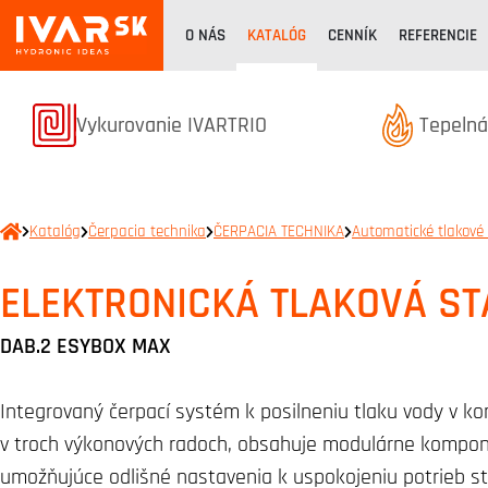
O NÁS
KATALÓG
CENNÍK
REFERENCIE
Termékek kategóriából
Terméke
Vykurovanie IVARTRIO
Tepelná
Katalóg
Čerpacia technika
ČERPACIA TECHNIKA
Automatické tlakové
ELEKTRONICKÁ TLAKOVÁ ST
DAB.2 ESYBOX MAX
Integrovaný čerpací systém k posilneniu tlaku vody v 
v troch výkonových radoch, obsahuje modulárne kompo
umožňujúce odlišné nastavenia k uspokojeniu potrieb s