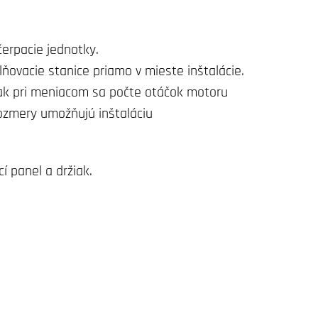
čerpacie jednotky.
ovacie stanice priamo v mieste inštalácie.
lak pri meniacom sa počte otáčok motoru
ozmery umožňujú inštaláciu
í panel a držiak.