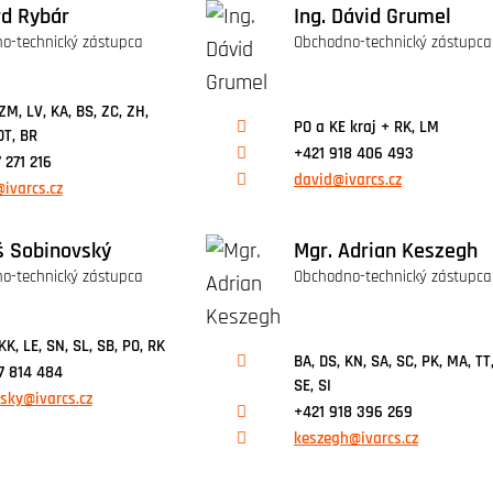
rd Rybár
Ing. Dávid Grumel
o-technický zástupca
Obchodno-technický zástupca
ZM, LV, KA, BS, ZC, ZH,
PO a KE kraj + RK, LM
DT, BR
+421 918 406 493
 271 216
david@ivarcs.cz
ivarcs.cz
 Sobinovský
Mgr. Adrian Keszegh
o-technický zástupca
Obchodno-technický zástupca
KK, LE, SN, SL, SB, PO, RK
BA, DS, KN, SA, SC, PK, MA, TT
7 814 484
SE, SI
sky@ivarcs.cz
+421 918 396 269
keszegh@ivarcs.cz