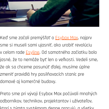
Keď sme začali premýšľať o
Esybox Max
, najprv
sme si museli sami ujasniť, ako urobiť revolúciu
v celom rade
Esyline
. Od samotného začiatku bolo
jasné, že to nemôže byť len o veľkosti. Vedeli sme,
že ak sa chceme posunúť ďalej, musíme úplne
zmeniť pravidlá hry posilňovacích staníc pre
domové aj komerčné budovy.
Preto sme pri vývoji Esybox Max počúvali mnohých
odborníkov, technikov, projektantov i užívateľov,
ktorí s týmto systémom denne pracujú, a všetky