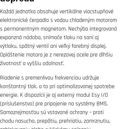
Každá jednotka obsahuje vertikálne viacstupňové
elektronické čerpadlo s vodou chladeným motorom
s permanentným magnetom. Nechýba integrovaná
expanzná nádoba, snímače tlaku na saní aj
výtlaku, spätný ventil ani veľký farebný displej.
Opláštenie motora je z nerezovej ocele pre dlhšiu
životnosť a vyššiu odolnosť.
Riadenie s premenlivou frekvenciou udržuje
konštantný tlak, a to pri optimalizovanej spotrebe
energie. K dispozícii je aj externý modul Esy I/O
(príslušenstvo) pre pripojenie na systémy BMS.
Samozrejmosťou sú vstavané ochrany – proti
chodu nasucho, prepätiu, prehriatiu, zamrznutiu,