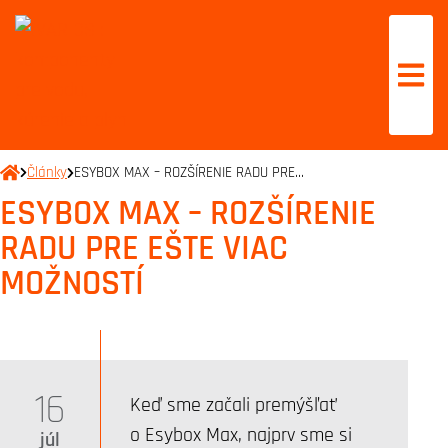
Články
ESYBOX MAX – ROZŠÍRENIE RADU PRE…
ESYBOX MAX – ROZŠÍRENIE
RADU PRE EŠTE VIAC
MOŽNOSTÍ
16
Keď sme začali premýšľať
o Esybox Max, najprv sme si
júl