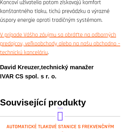
Koncoví užívatelia potom získavajú komfort
konštantného tlaku, tichú prevádzku a výrazné
úspory energie oproti tradičným systémom.
V prípade Vášho záujmu sa obráťte na odborných
predajcov, veľkoobchody alebo na našu
obchodno –
technickú kanceláriu
.
David Kreuzer,technický manažer
IVAR CS spol. s r. o.
Související produkty
TYPY
DAB.2 ESYDOCK MAX
AUTOMATICKÉ TLAKOVÉ STANICE S FREKVENČNÝM
DAB.3 ESYDOCK MAX