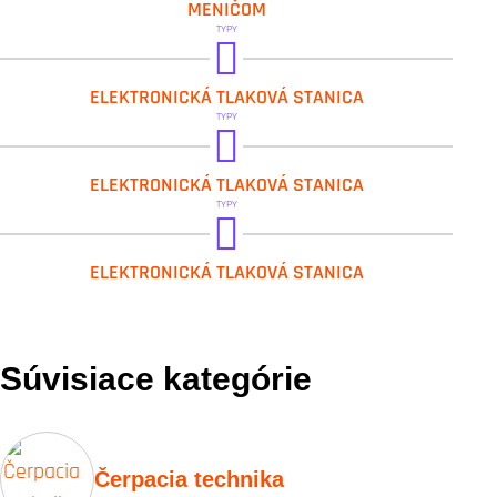
MENIČOM
TYPY
DAB.ESYBOX MAX
DAB.ESYDOCK MAX
DAB.1 ESYBOX MAX
ELEKTRONICKÁ TLAKOVÁ STANICA
TYPY
DAB.2 ESYBOX MAX
ELEKTRONICKÁ TLAKOVÁ STANICA
TYPY
DAB.3 ESYBOX MAX
ELEKTRONICKÁ TLAKOVÁ STANICA
Súvisiace kategórie
Čerpacia technika