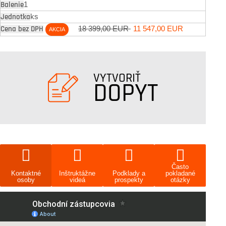
1
ks
18 399,00 EUR
11 547,00 EUR
AKCIA
VYTVORIŤ
DOPYT
Často
Kontaktné
Inštruktážne
Podklady a
pokladané
osoby
videá
prospekty
otázky