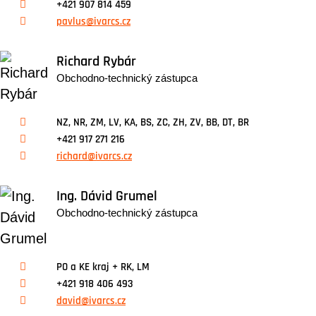
+421 907 814 459
pavlus@ivarcs.cz
Richard Rybár
Obchodno-technický zástupca
NZ, NR, ZM, LV, KA, BS, ZC, ZH, ZV, BB, DT, BR
+421 917 271 216
richard@ivarcs.cz
Ing. Dávid Grumel
Obchodno-technický zástupca
PO a KE kraj + RK, LM
+421 918 406 493
david@ivarcs.cz