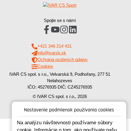
Spojte se s námi
+421 346 214 431
info@ivarsk.sk
Ochrana osobných údajov
Cookies
IVAR CS spol. s r.o., Velvarská 9, Podhořany, 277 51
Nelahozeves
IČO: 45276935 DIČ: CZ45276935
© IVAR CS spol. s r.o., 2026
Webdesign by Minion Interactive s.r.o.
Nastavenie podmienok používania cookies
Na analýzu návštevnosti používame súbory
cookie. Informácie o tom, ako používate našu