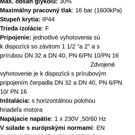
Max. obsah glykolu:
30%
Maximálny pracovný tlak
: 16 bar (1600kPa)
Stupeň krytia:
IP44
Trieda izolácie
: F
Pripojenie:
jednotlivé vyhotovenia sú
k dispozícii so závitom 1 1/2 “a 2” a s
prírubou DN 32 a DN 40, PN 6/PN 10/PN 16
Zdvojené
vyhotovenie je k dispozícii s prírubovým
pripojením čerpadla DN 32 a DN 40, PN 6/PN
10/ PN 16
Inštalácia:
s horizontálnou polohou
hriadeľa motora
Napájacie napätie
: 1 x 230V ,50/60 Hz
V súlade s európskými normami
: EN