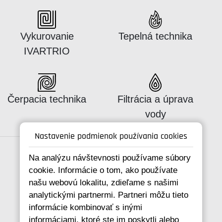
Katalógus:
Katalógus:
Vykurovanie
Tepelná technika
IVARTRIO
Katalógus:
Katalógus:
Čerpacia technika
Filtrácia a úprava
vody
Nastavenie podmienok používania cookies
Na analýzu návštevnosti používame súbory
cookie. Informácie o tom, ako používate
Spojte se s námi
našu webovú lokalitu, zdieľame s našimi
analytickými partnermi. Partneri môžu tieto
informácie kombinovať s inými
informáciami, ktoré ste im poskytli alebo
+421 346 214 431