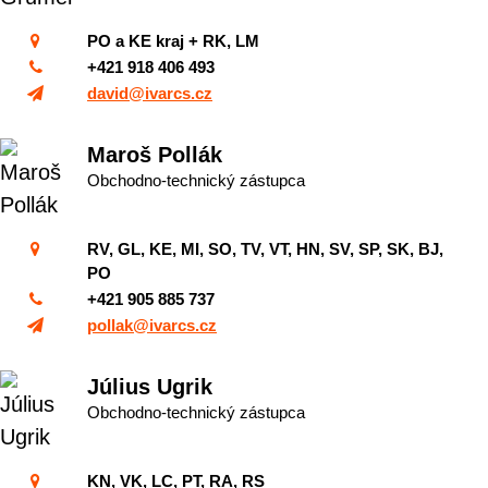
PO a KE kraj + RK, LM
+421 918 406 493
david@ivarcs.cz
Maroš Pollák
Obchodno-technický zástupca
RV, GL, KE, MI, SO, TV, VT, HN, SV, SP, SK, BJ,
PO
+421 905 885 737
pollak@ivarcs.cz
Július Ugrik
Obchodno-technický zástupca
KN, VK, LC, PT, RA, RS