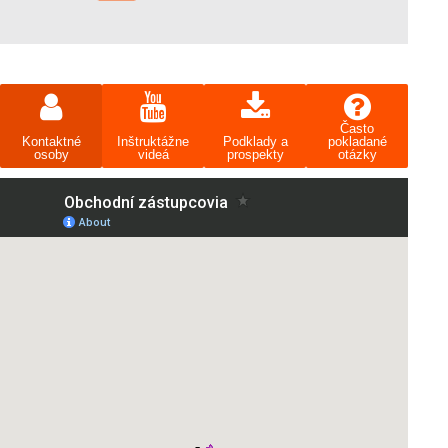
Často
Kontaktné
Inštruktážne
Podklady a
pokladané
osoby
videá
prospekty
otázky