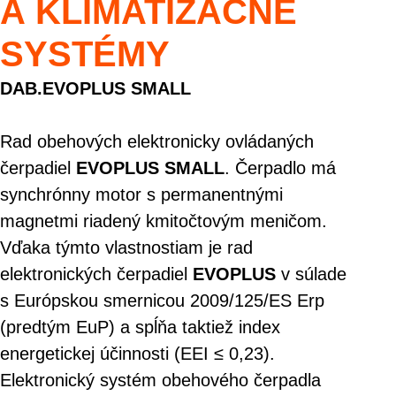
A KLIMATIZAČNÉ
SYSTÉMY
DAB.EVOPLUS SMALL
Rad obehových elektronicky ovládaných
čerpadiel
EVOPLUS SMALL
. Čerpadlo má
synchrónny motor s permanentnými
magnetmi riadený kmitočtovým meničom.
Vďaka týmto vlastnostiam je rad
elektronických čerpadiel
EVOPLUS
v súlade
s Európskou smernicou 2009/125/ES Erp
(predtým EuP) a spĺňa taktiež index
energetickej účinnosti (EEI ≤ 0,23).
Elektronický systém obehového čerpadla