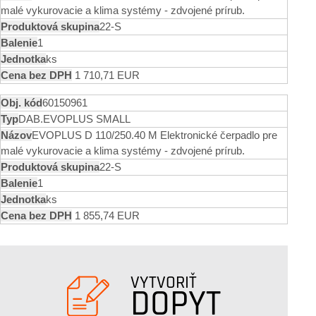
malé vykurovacie a klima systémy - zdvojené prírub.
22-S
1
ks
1 710,71 EUR
60150961
DAB.EVOPLUS SMALL
EVOPLUS D 110/250.40 M Elektronické čerpadlo pre
malé vykurovacie a klima systémy - zdvojené prírub.
22-S
1
ks
1 855,74 EUR
VYTVORIŤ
DOPYT