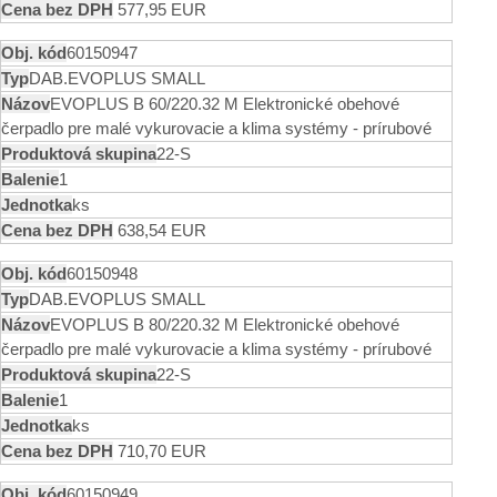
577,95 EUR
60150947
DAB.EVOPLUS SMALL
EVOPLUS B 60/220.32 M Elektronické obehové
čerpadlo pre malé vykurovacie a klima systémy - prírubové
22-S
1
ks
638,54 EUR
60150948
DAB.EVOPLUS SMALL
EVOPLUS B 80/220.32 M Elektronické obehové
čerpadlo pre malé vykurovacie a klima systémy - prírubové
22-S
1
ks
710,70 EUR
60150949