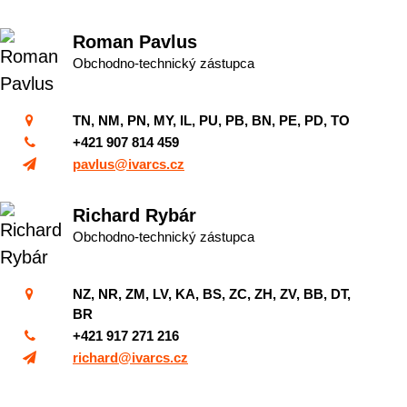
Roman Pavlus
Obchodno-technický zástupca
TN, NM, PN, MY, IL, PU, PB, BN, PE, PD, TO
+421 907 814 459
pavlus@ivarcs.cz
Richard Rybár
Obchodno-technický zástupca
NZ, NR, ZM, LV, KA, BS, ZC, ZH, ZV, BB, DT,
BR
+421 917 271 216
richard@ivarcs.cz