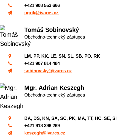
+421 908 553 666
ugrik@ivarcs.cz
Tomáš Sobinovský
Obchodno-technický zástupca
LM, PP, KK, LE, SN, SL, SB, PO, RK
+421 907 814 484
sobinovsky@ivarcs.cz
Mgr. Adrian Keszegh
Obchodno-technický zástupca
BA, DS, KN, SA, SC, PK, MA, TT, HC, SE, SI
+421 918 396 269
keszegh@ivarcs.cz