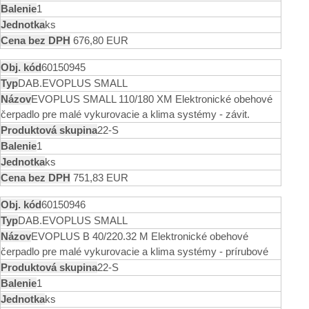
1
ks
676,80 EUR
60150945
DAB.EVOPLUS SMALL
EVOPLUS SMALL 110/180 XM Elektronické obehové
čerpadlo pre malé vykurovacie a klima systémy - závit.
22-S
1
ks
751,83 EUR
60150946
DAB.EVOPLUS SMALL
EVOPLUS B 40/220.32 M Elektronické obehové
čerpadlo pre malé vykurovacie a klima systémy - prírubové
22-S
1
ks