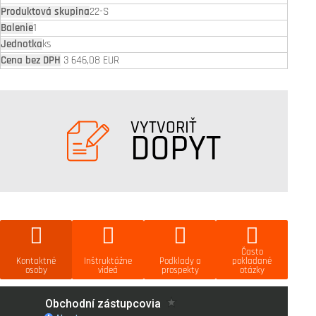
22-S
1
ks
3 646,08 EUR
VYTVORIŤ
DOPYT
Často
Kontaktné
Inštruktážne
Podklady a
pokladané
osoby
videá
prospekty
otázky