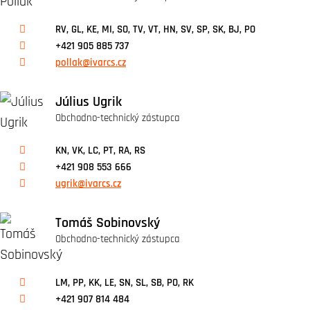
RV, GL, KE, MI, SO, TV, VT, HN, SV, SP, SK, BJ, PO
+421 905 885 737
pollak@ivarcs.cz
Július Ugrik
Obchodno-technický zástupca
KN, VK, LC, PT, RA, RS
+421 908 553 666
ugrik@ivarcs.cz
Tomáš Sobinovský
Obchodno-technický zástupca
LM, PP, KK, LE, SN, SL, SB, PO, RK
+421 907 814 484