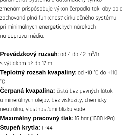
zmenám prispôsobuje výkon čerpadla tak, aby bola
zachovaná plná funkčnosť cirkulačného systému
pri minimálnych energetických nárokoch
na dopravu média.
3
Prevádzkový rozsah
: od 4 do 42 m
/h
s výtlakom až do 17 m
Teplotný rozsah kvapaliny
: od -10 °C do +110
°C
Čerpaná kvapalina:
čistá bez pevných látok
a minerálnych olejov, bez viskozity, chemicky
neutrálna, vlastnosťami blízka vode
Maximálny pracovný tlak
: 16 bar (1600 kPa)
Stupeň krytia:
IP44