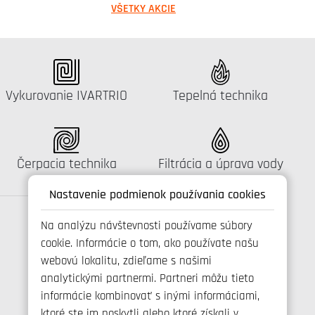
VŠETKY AKCIE
Katalógus:
Katalógus:
Vykurovanie IVARTRIO
Tepelná technika
Katalógus:
Katalógus:
Čerpacia technika
Filtrácia a úprava vody
Nastavenie podmienok používania cookies
Na analýzu návštevnosti používame súbory
cookie. Informácie o tom, ako používate našu
Spojte se s námi
webovú lokalitu, zdieľame s našimi
analytickými partnermi. Partneri môžu tieto
informácie kombinovať s inými informáciami,
ktoré ste im poskytli alebo ktoré získali v