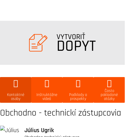
VYTVORIŤ
DOPYT
Často
Kontaktné
Inštruktážne
Podklady a
pokladané
osoby
videá
prospekty
otázky
Obchodno - technickí zástupcovia
Július Ugrik