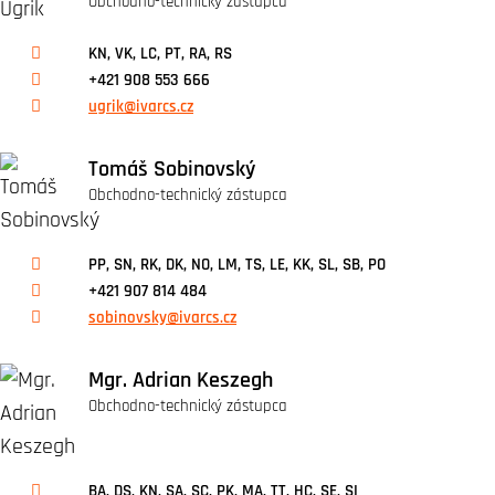
Obchodno-technický zástupca
KN, VK, LC, PT, RA, RS
+421 908 553 666
ugrik@ivarcs.cz
Tomáš Sobinovský
Obchodno-technický zástupca
PP, SN, RK, DK, NO, LM, TS, LE, KK, SL, SB, PO
+421 907 814 484
sobinovsky@ivarcs.cz
Mgr. Adrian Keszegh
Obchodno-technický zástupca
BA, DS, KN, SA, SC, PK, MA, TT, HC, SE, SI