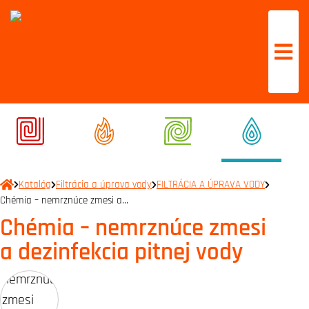
Katalóg
Filtrácia a úprava vody
FILTRÁCIA A ÚPRAVA VODY
Chémia – nemrznúce zmesi a…
Chémia – nemrznúce zmesi
a dezinfekcia pitnej vody