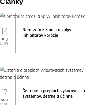
Články
14
Nemrznúce zmesi a vplyv
inhibítorov korózie
aug
2019
17
Čistenie a preplach vykurovacích
systémov, šetrne a účinne
sep
2018