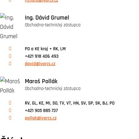
richard@ivarcs.cz
Ing. Dávid Grumel
Obchodno-technický zástupca
PO a KE kraj + RK, LM
+421 918 406 493
david@ivarcs.cz
Maroš Pollák
Obchodno-technický zástupca
RV, GL, KE, MI, SO, TV, VT, HN, SV, SP, SK, BJ, PO
+421 905 885 737
pollak@ivarcs.cz