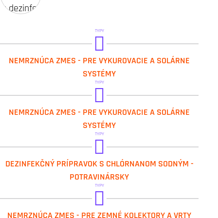
TYPY
IVAR.THERMOL
NEMRZNÚCA ZMES - PRE VYKUROVACIE A SOLÁRNE
IVAR.THERMOL -32
SYSTÉMY
TYPY
IVAR.LONG 500
NEMRZNÚCA ZMES - PRE VYKUROVACIE A SOLÁRNE
SYSTÉMY
TYPY
IVAR.GHC DESINFIK
DEZINFEKČNÝ PRÍPRAVOK S CHLÓRNANOM SODNÝM -
IVAR.GHC DESINFIK STABIL
POTRAVINÁRSKY
TYPY
IVAR.THERMOL FR
NEMRZNÚCA ZMES - PRE ZEMNÉ KOLEKTORY A VRTY